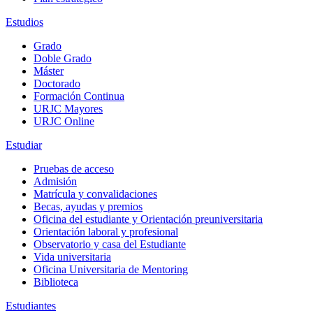
Estudios
Grado
Doble Grado
Máster
Doctorado
Formación Continua
URJC Mayores
URJC Online
Estudiar
Pruebas de acceso
Admisión
Matrícula y convalidaciones
Becas, ayudas y premios
Oficina del estudiante y Orientación preuniversitaria
Orientación laboral y profesional
Observatorio y casa del Estudiante
Vida universitaria
Oficina Universitaria de Mentoring
Biblioteca
Estudiantes