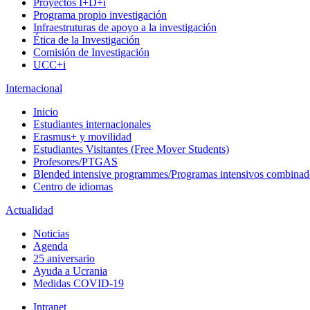
Proyectos I+D+i
Programa propio investigación
Infraestruturas de apoyo a la investigación
Ética de la Investigación
Comisión de Investigación
UCC+i
Internacional
Inicio
Estudiantes internacionales
Erasmus+ y movilidad
Estudiantes Visitantes (Free Mover Students)
Profesores/PTGAS
Blended intensive programmes/Programas intensivos combinad
Centro de idiomas
Actualidad
Noticias
Agenda
25 aniversario
Ayuda a Ucrania
Medidas COVID-19
Intranet