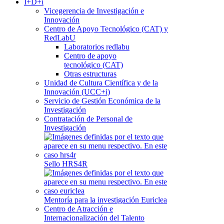
I+D+i
Vicegerencia de Investigación e
Innovación
Centro de Apoyo Tecnológico (CAT) y
RedLabU
Laboratorios redlabu
Centro de apoyo
tecnológico (CAT)
Otras estructuras
Unidad de Cultura Científica y de la
Innovación (UCC+i)
Servicio de Gestión Económica de la
Investigación
Contratación de Personal de
Investigación
Sello HRS4R
Mentoría para la investigación Euriclea
Centro de Atracción e
Internacionalización del Talento