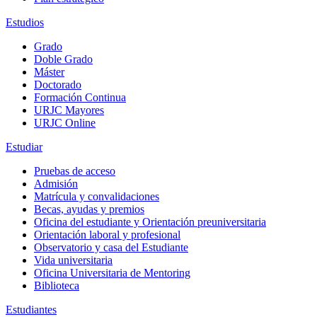
Estudios
Grado
Doble Grado
Máster
Doctorado
Formación Continua
URJC Mayores
URJC Online
Estudiar
Pruebas de acceso
Admisión
Matrícula y convalidaciones
Becas, ayudas y premios
Oficina del estudiante y Orientación preuniversitaria
Orientación laboral y profesional
Observatorio y casa del Estudiante
Vida universitaria
Oficina Universitaria de Mentoring
Biblioteca
Estudiantes