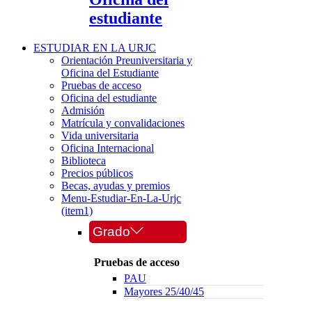
estudiante
ESTUDIAR EN LA URJC
Orientación Preuniversitaria y
Oficina del Estudiante
Pruebas de acceso
Oficina del estudiante
Admisión
Matrícula y convalidaciones
Vida universitaria
Oficina Internacional
Biblioteca
Precios públicos
Becas, ayudas y premios
Menu-Estudiar-En-La-Urjc
(item1)
Grado
Pruebas de acceso
PAU
Mayores 25/40/45