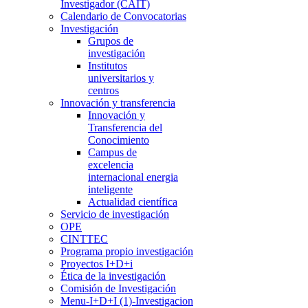
Investigador (CAIT)
Calendario de Convocatorias
Investigación
Grupos de
investigación
Institutos
universitarios y
centros
Innovación y transferencia
Innovación y
Transferencia del
Conocimiento
Campus de
excelencia
internacional energia
inteligente
Actualidad científica
Servicio de investigación
OPE
CINTTEC
Programa propio investigación
Proyectos I+D+i
Ética de la investigación
Comisión de Investigación
Menu-I+D+I (1)-Investigacion