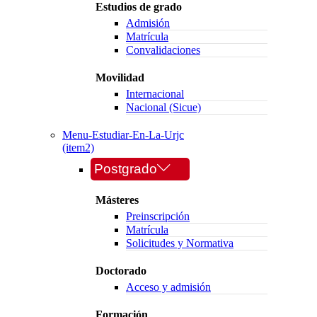
Estudios de grado
Admisión
Matrícula
Convalidaciones
Movilidad
Internacional
Nacional (Sicue)
Menu-Estudiar-En-La-Urjc
(item2)
Postgrado
Másteres
Preinscripción
Matrícula
Solicitudes y Normativa
Doctorado
Acceso y admisión
Formación