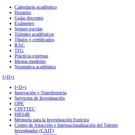
Calendario académico
Horarios
Guías docentes
Exámenes
Seguro escolar
Trámites académicos
Títulos y certificados
RAC
TFG
Prácticas externas
Idioma moderno
Normativa académica
I+D+i
I+D+i
Innovación y Transferencia
Servicion de Investigación
OPE
CINTTEC
HRS4R
Mentoría para la Investigación Euriclea
Centro de Atracción e Internacionalización del Talento
Investigador (CAIT)