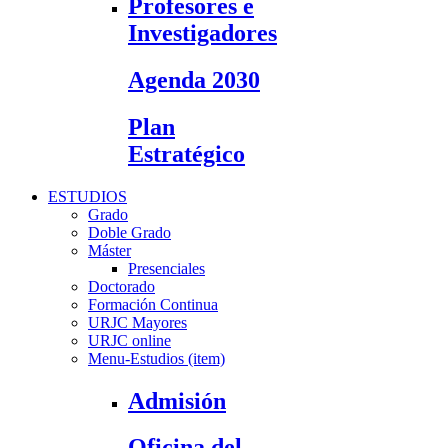
Profesores e
Investigadores
Agenda 2030
Plan
Estratégico
ESTUDIOS
Grado
Doble Grado
Máster
Presenciales
Doctorado
Formación Continua
URJC Mayores
URJC online
Menu-Estudios (item)
Admisión
Oficina del