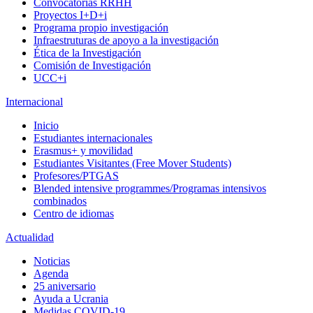
Convocatorias RRHH
Proyectos I+D+i
Programa propio investigación
Infraestruturas de apoyo a la investigación
Ética de la Investigación
Comisión de Investigación
UCC+i
Internacional
Inicio
Estudiantes internacionales
Erasmus+ y movilidad
Estudiantes Visitantes (Free Mover Students)
Profesores/PTGAS
Blended intensive programmes/Programas intensivos
combinados
Centro de idiomas
Actualidad
Noticias
Agenda
25 aniversario
Ayuda a Ucrania
Medidas COVID-19