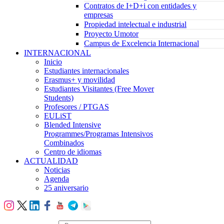
Contratos de I+D+i con entidades y
empresas
Propiedad intelectual e industrial
Proyecto Umotor
Campus de Excelencia Internacional
INTERNACIONAL
Inicio
Estudiantes internacionales
Erasmus+ y movilidad
Estudiantes Visitantes (Free Mover
Students)
Profesores / PTGAS
EULiST
Blended Intensive
Programmes/Programas Intensivos
Combinados
Centro de idiomas
ACTUALIDAD
Noticias
Agenda
25 aniversario