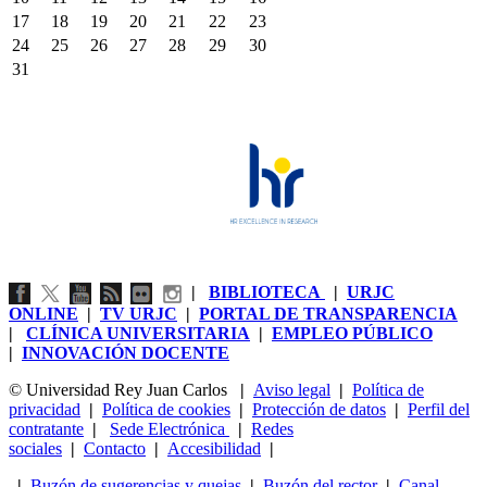
17
18
19
20
21
22
23
24
25
26
27
28
29
30
31
|
BIBLIOTECA
|
URJC
ONLINE
|
TV URJC
|
PORTAL DE TRANSPARENCIA
|
CLÍNICA UNIVERSITARIA
|
EMPLEO PÚBLICO
|
INNOVACIÓN DOCENTE
© Universidad Rey Juan Carlos
|
Aviso legal
|
Política de
privacidad
|
Política de cookies
|
Protección de datos
|
Perfil del
contratante
|
Sede Electrónica
|
Redes
sociales
|
Contacto
|
Accesibilidad
|
|
Buzón de sugerencias y quejas
|
Buzón del rector
|
Canal