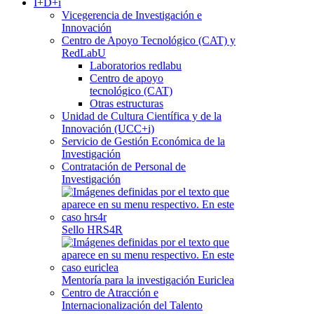
I+D+i
Vicegerencia de Investigación e
Innovación
Centro de Apoyo Tecnológico (CAT) y
RedLabU
Laboratorios redlabu
Centro de apoyo
tecnológico (CAT)
Otras estructuras
Unidad de Cultura Científica y de la
Innovación (UCC+i)
Servicio de Gestión Económica de la
Investigación
Contratación de Personal de
Investigación
Sello HRS4R
Mentoría para la investigación Euriclea
Centro de Atracción e
Internacionalización del Talento