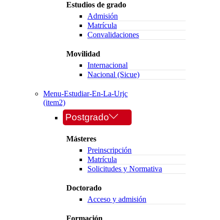
Estudios de grado
Admisión
Matrícula
Convalidaciones
Movilidad
Internacional
Nacional (Sicue)
Menu-Estudiar-En-La-Urjc
(item2)
Postgrado
Másteres
Preinscripción
Matrícula
Solicitudes y Normativa
Doctorado
Acceso y admisión
Formación