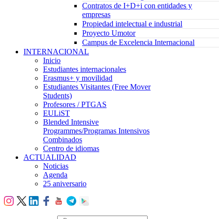
Contratos de I+D+i con entidades y
empresas
Propiedad intelectual e industrial
Proyecto Umotor
Campus de Excelencia Internacional
INTERNACIONAL
Inicio
Estudiantes internacionales
Erasmus+ y movilidad
Estudiantes Visitantes (Free Mover
Students)
Profesores / PTGAS
EULiST
Blended Intensive
Programmes/Programas Intensivos
Combinados
Centro de idiomas
ACTUALIDAD
Noticias
Agenda
25 aniversario