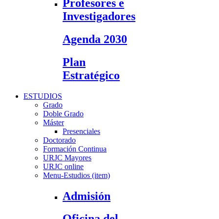
Profesores e
Investigadores
Agenda 2030
Plan
Estratégico
ESTUDIOS
Grado
Doble Grado
Máster
Presenciales
Doctorado
Formación Continua
URJC Mayores
URJC online
Menu-Estudios (item)
Admisión
Oficina del