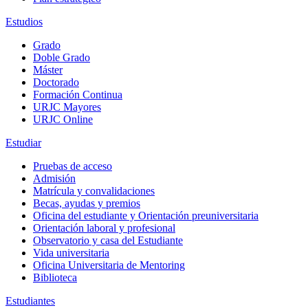
Estudios
Grado
Doble Grado
Máster
Doctorado
Formación Continua
URJC Mayores
URJC Online
Estudiar
Pruebas de acceso
Admisión
Matrícula y convalidaciones
Becas, ayudas y premios
Oficina del estudiante y Orientación preuniversitaria
Orientación laboral y profesional
Observatorio y casa del Estudiante
Vida universitaria
Oficina Universitaria de Mentoring
Biblioteca
Estudiantes