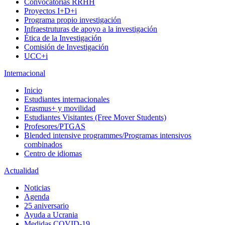
Convocatorias RRHH
Proyectos I+D+i
Programa propio investigación
Infraestruturas de apoyo a la investigación
Ética de la Investigación
Comisión de Investigación
UCC+i
Internacional
Inicio
Estudiantes internacionales
Erasmus+ y movilidad
Estudiantes Visitantes (Free Mover Students)
Profesores/PTGAS
Blended intensive programmes/Programas intensivos
combinados
Centro de idiomas
Actualidad
Noticias
Agenda
25 aniversario
Ayuda a Ucrania
Medidas COVID-19