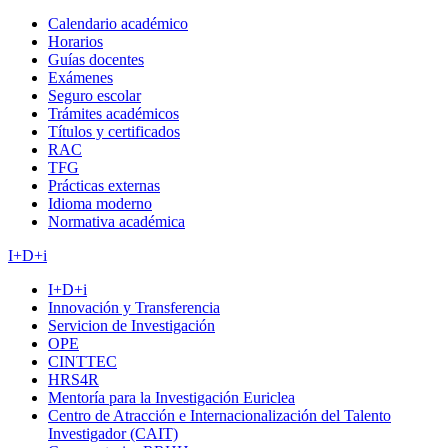
Calendario académico
Horarios
Guías docentes
Exámenes
Seguro escolar
Trámites académicos
Títulos y certificados
RAC
TFG
Prácticas externas
Idioma moderno
Normativa académica
I+D+i
I+D+i
Innovación y Transferencia
Servicion de Investigación
OPE
CINTTEC
HRS4R
Mentoría para la Investigación Euriclea
Centro de Atracción e Internacionalización del Talento
Investigador (CAIT)