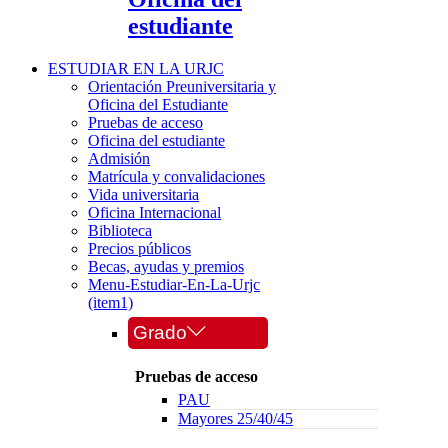
estudiante
ESTUDIAR EN LA URJC
Orientación Preuniversitaria y
Oficina del Estudiante
Pruebas de acceso
Oficina del estudiante
Admisión
Matrícula y convalidaciones
Vida universitaria
Oficina Internacional
Biblioteca
Precios públicos
Becas, ayudas y premios
Menu-Estudiar-En-La-Urjc
(item1)
Grado
Pruebas de acceso
PAU
Mayores 25/40/45