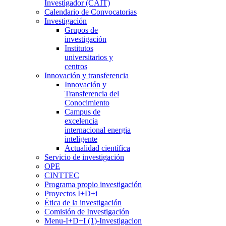
Investigador (CAIT)
Calendario de Convocatorias
Investigación
Grupos de
investigación
Institutos
universitarios y
centros
Innovación y transferencia
Innovación y
Transferencia del
Conocimiento
Campus de
excelencia
internacional energia
inteligente
Actualidad científica
Servicio de investigación
OPE
CINTTEC
Programa propio investigación
Proyectos I+D+i
Ética de la investigación
Comisión de Investigación
Menu-I+D+I (1)-Investigacion