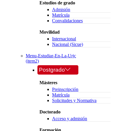
Estudios de grado
Admisión
Matrícula
Convalidaciones
Movilidad
Internacional
Nacional (Sicue)
Menu-Estudiar-En-La-Urjc
(item2)
Postgrado
Másteres
Preinscripción
Matrícula
Solicitudes y Normativa
Doctorado
Acceso y admisión
Formación