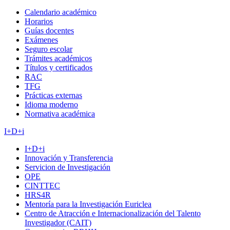
Calendario académico
Horarios
Guías docentes
Exámenes
Seguro escolar
Trámites académicos
Títulos y certificados
RAC
TFG
Prácticas externas
Idioma moderno
Normativa académica
I+D+i
I+D+i
Innovación y Transferencia
Servicion de Investigación
OPE
CINTTEC
HRS4R
Mentoría para la Investigación Euriclea
Centro de Atracción e Internacionalización del Talento
Investigador (CAIT)