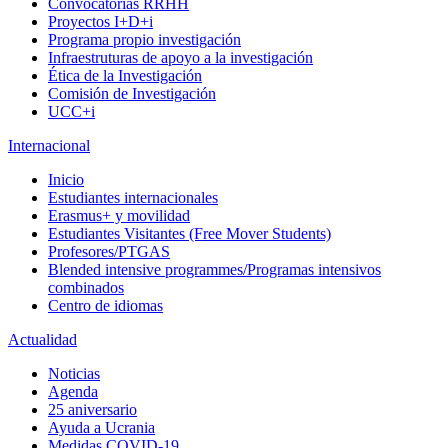
Convocatorias RRHH
Proyectos I+D+i
Programa propio investigación
Infraestruturas de apoyo a la investigación
Ética de la Investigación
Comisión de Investigación
UCC+i
Internacional
Inicio
Estudiantes internacionales
Erasmus+ y movilidad
Estudiantes Visitantes (Free Mover Students)
Profesores/PTGAS
Blended intensive programmes/Programas intensivos
combinados
Centro de idiomas
Actualidad
Noticias
Agenda
25 aniversario
Ayuda a Ucrania
Medidas COVID-19