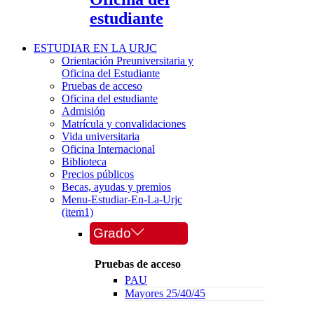
estudiante
ESTUDIAR EN LA URJC
Orientación Preuniversitaria y
Oficina del Estudiante
Pruebas de acceso
Oficina del estudiante
Admisión
Matrícula y convalidaciones
Vida universitaria
Oficina Internacional
Biblioteca
Precios públicos
Becas, ayudas y premios
Menu-Estudiar-En-La-Urjc
(item1)
Grado
Pruebas de acceso
PAU
Mayores 25/40/45