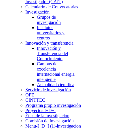
Investigador (CAIT)
Calendario de Convocatorias
Investigación
Grupos de
investigación
Institutos
universitarios y
centros
Innovación y transferencia
Innovación y
Transferencia del
Conocimiento
Campus de
excelencia
internacional energia
inteligente
Actualidad científica
Servicio de investigación
OPE
CINTTEC
Programa propio investigación
Proyectos I+D+i
Ética de la investigación
Comisión de Investigación
Menu-I+D+I (1)-Investigacion