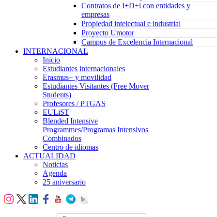
Contratos de I+D+i con entidades y
empresas
Propiedad intelectual e industrial
Proyecto Umotor
Campus de Excelencia Internacional
INTERNACIONAL
Inicio
Estudiantes internacionales
Erasmus+ y movilidad
Estudiantes Visitantes (Free Mover
Students)
Profesores / PTGAS
EULiST
Blended Intensive
Programmes/Programas Intensivos
Combinados
Centro de idiomas
ACTUALIDAD
Noticias
Agenda
25 aniversario