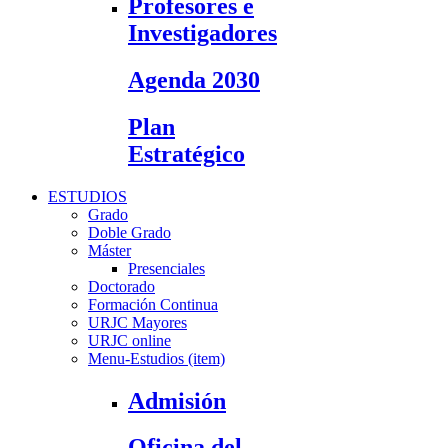
Profesores e
Investigadores
Agenda 2030
Plan
Estratégico
ESTUDIOS
Grado
Doble Grado
Máster
Presenciales
Doctorado
Formación Continua
URJC Mayores
URJC online
Menu-Estudios (item)
Admisión
Oficina del