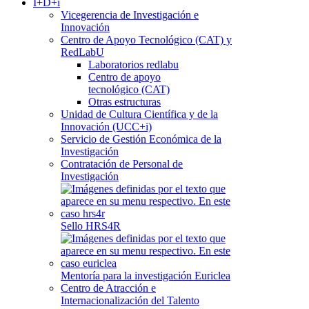
I+D+i
Vicegerencia de Investigación e
Innovación
Centro de Apoyo Tecnológico (CAT) y
RedLabU
Laboratorios redlabu
Centro de apoyo
tecnológico (CAT)
Otras estructuras
Unidad de Cultura Científica y de la
Innovación (UCC+i)
Servicio de Gestión Económica de la
Investigación
Contratación de Personal de
Investigación
Sello HRS4R
Mentoría para la investigación Euriclea
Centro de Atracción e
Internacionalización del Talento