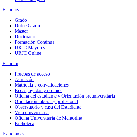
Estudios
Grado
Doble Grado
Máster
Doctorado
Formación Continua
URJC Mayores
URJC Online
Estudiar
Pruebas de acceso
Admisión
Matrícula y convalidaciones
Becas, ayudas y premios
Oficina del estudiante y Orientación preuniversitaria
Orientación laboral y profesional
Observatorio y casa del Estudiante
Vida universitaria
Oficina Universitaria de Mentoring
Biblioteca
Estudiantes