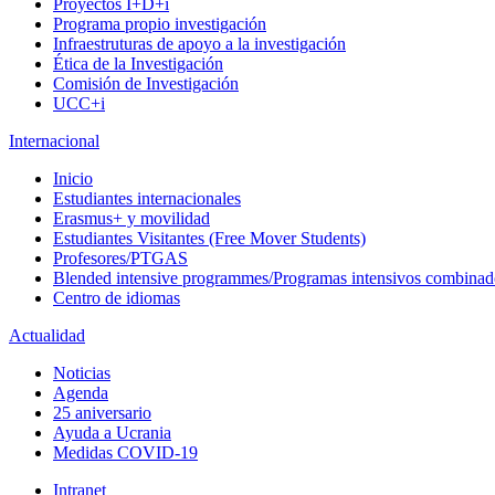
Proyectos I+D+i
Programa propio investigación
Infraestruturas de apoyo a la investigación
Ética de la Investigación
Comisión de Investigación
UCC+i
Internacional
Inicio
Estudiantes internacionales
Erasmus+ y movilidad
Estudiantes Visitantes (Free Mover Students)
Profesores/PTGAS
Blended intensive programmes/Programas intensivos combinad
Centro de idiomas
Actualidad
Noticias
Agenda
25 aniversario
Ayuda a Ucrania
Medidas COVID-19
Intranet