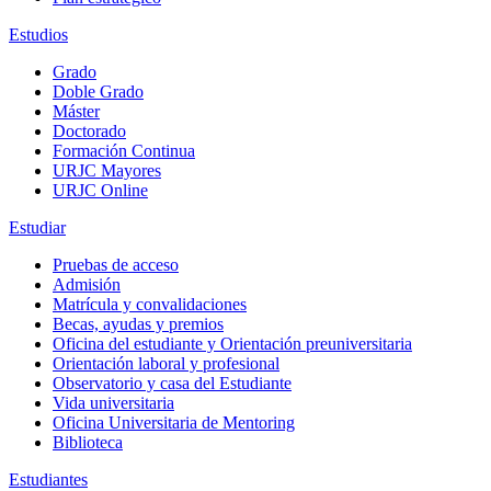
Estudios
Grado
Doble Grado
Máster
Doctorado
Formación Continua
URJC Mayores
URJC Online
Estudiar
Pruebas de acceso
Admisión
Matrícula y convalidaciones
Becas, ayudas y premios
Oficina del estudiante y Orientación preuniversitaria
Orientación laboral y profesional
Observatorio y casa del Estudiante
Vida universitaria
Oficina Universitaria de Mentoring
Biblioteca
Estudiantes