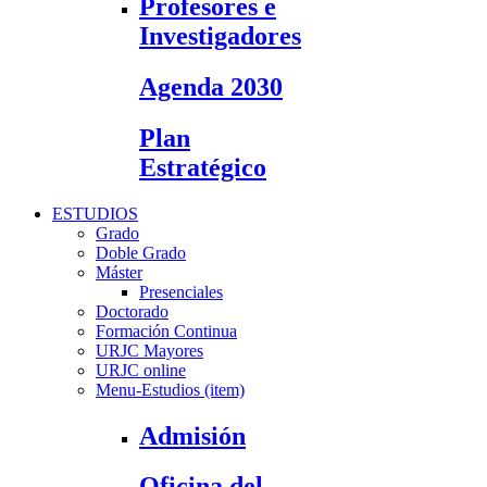
Profesores e
Investigadores
Agenda 2030
Plan
Estratégico
ESTUDIOS
Grado
Doble Grado
Máster
Presenciales
Doctorado
Formación Continua
URJC Mayores
URJC online
Menu-Estudios (item)
Admisión
Oficina del