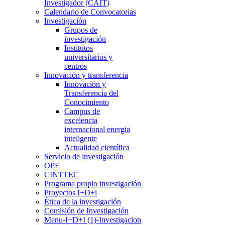
Investigador (CAIT)
Calendario de Convocatorias
Investigación
Grupos de
investigación
Institutos
universitarios y
centros
Innovación y transferencia
Innovación y
Transferencia del
Conocimiento
Campus de
excelencia
internacional energia
inteligente
Actualidad científica
Servicio de investigación
OPE
CINTTEC
Programa propio investigación
Proyectos I+D+i
Ética de la investigación
Comisión de Investigación
Menu-I+D+I (1)-Investigacion