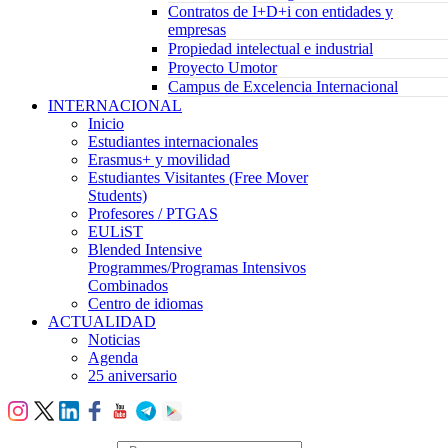
Contratos de I+D+i con entidades y
empresas
Propiedad intelectual e industrial
Proyecto Umotor
Campus de Excelencia Internacional
INTERNACIONAL
Inicio
Estudiantes internacionales
Erasmus+ y movilidad
Estudiantes Visitantes (Free Mover
Students)
Profesores / PTGAS
EULiST
Blended Intensive
Programmes/Programas Intensivos
Combinados
Centro de idiomas
ACTUALIDAD
Noticias
Agenda
25 aniversario