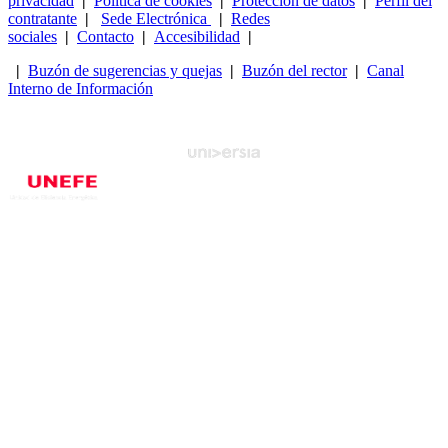
privacidad
|
Política de cookies
|
Protección de datos
|
Perfil del
contratante
|
Sede Electrónica
|
Redes
sociales
|
Contacto
|
Accesibilidad
|
|
Buzón de sugerencias y quejas
|
Buzón del rector
|
Canal
Interno de Información