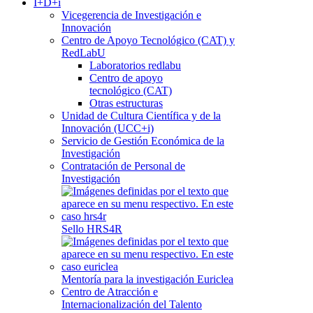
I+D+i
Vicegerencia de Investigación e
Innovación
Centro de Apoyo Tecnológico (CAT) y
RedLabU
Laboratorios redlabu
Centro de apoyo
tecnológico (CAT)
Otras estructuras
Unidad de Cultura Científica y de la
Innovación (UCC+i)
Servicio de Gestión Económica de la
Investigación
Contratación de Personal de
Investigación
Sello HRS4R
Mentoría para la investigación Euriclea
Centro de Atracción e
Internacionalización del Talento