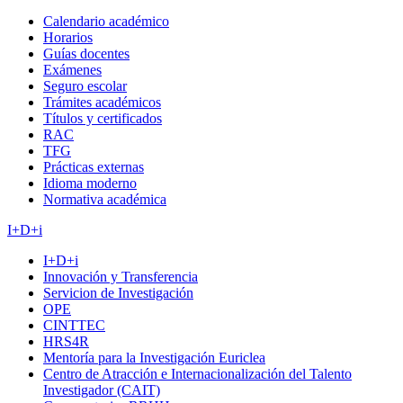
Calendario académico
Horarios
Guías docentes
Exámenes
Seguro escolar
Trámites académicos
Títulos y certificados
RAC
TFG
Prácticas externas
Idioma moderno
Normativa académica
I+D+i
I+D+i
Innovación y Transferencia
Servicion de Investigación
OPE
CINTTEC
HRS4R
Mentoría para la Investigación Euriclea
Centro de Atracción e Internacionalización del Talento
Investigador (CAIT)