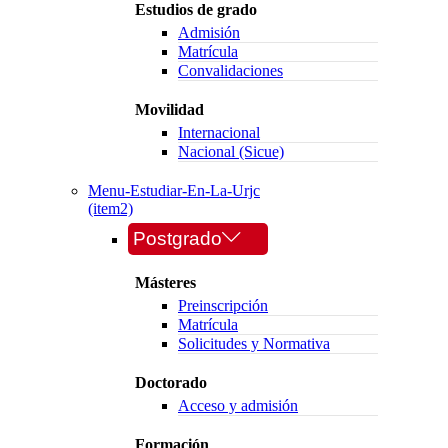
Estudios de grado
Admisión
Matrícula
Convalidaciones
Movilidad
Internacional
Nacional (Sicue)
Menu-Estudiar-En-La-Urjc
(item2)
Postgrado
Másteres
Preinscripción
Matrícula
Solicitudes y Normativa
Doctorado
Acceso y admisión
Formación