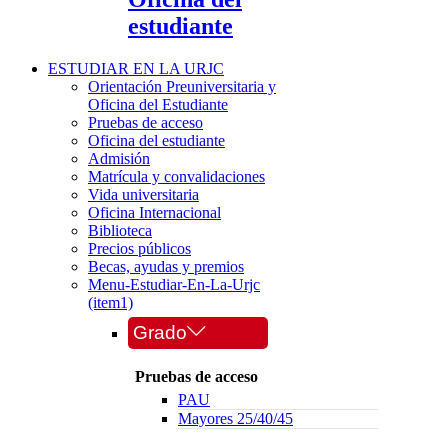
estudiante
ESTUDIAR EN LA URJC
Orientación Preuniversitaria y
Oficina del Estudiante
Pruebas de acceso
Oficina del estudiante
Admisión
Matrícula y convalidaciones
Vida universitaria
Oficina Internacional
Biblioteca
Precios públicos
Becas, ayudas y premios
Menu-Estudiar-En-La-Urjc
(item1)
Grado
Pruebas de acceso
PAU
Mayores 25/40/45