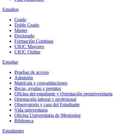
Estudios
Grado
Doble Grado
Máster
Doctorado
Formación Continua
URJC Mayores
URJC Online
Estudiar
Pruebas de acceso
Admisión
Matrícula y convalidaciones
Becas, ayudas y premios
Oficina del estudiante y Orientación preuniversitaria
Orientación laboral y profesional
Observatorio y casa del Estudiante
Vida universitaria
Oficina Universitaria de Mentoring
Biblioteca
Estudiantes