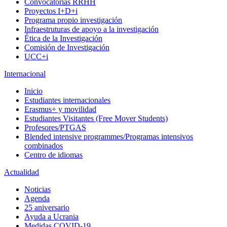
Convocatorias RRHH
Proyectos I+D+i
Programa propio investigación
Infraestruturas de apoyo a la investigación
Ética de la Investigación
Comisión de Investigación
UCC+i
Internacional
Inicio
Estudiantes internacionales
Erasmus+ y movilidad
Estudiantes Visitantes (Free Mover Students)
Profesores/PTGAS
Blended intensive programmes/Programas intensivos
combinados
Centro de idiomas
Actualidad
Noticias
Agenda
25 aniversario
Ayuda a Ucrania
Medidas COVID-19