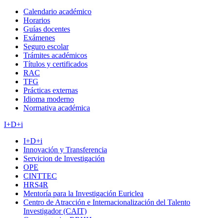
Calendario académico
Horarios
Guías docentes
Exámenes
Seguro escolar
Trámites académicos
Títulos y certificados
RAC
TFG
Prácticas externas
Idioma moderno
Normativa académica
I+D+i
I+D+i
Innovación y Transferencia
Servicion de Investigación
OPE
CINTTEC
HRS4R
Mentoría para la Investigación Euriclea
Centro de Atracción e Internacionalización del Talento
Investigador (CAIT)