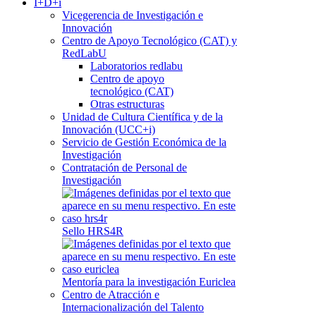
I+D+i
Vicegerencia de Investigación e
Innovación
Centro de Apoyo Tecnológico (CAT) y
RedLabU
Laboratorios redlabu
Centro de apoyo
tecnológico (CAT)
Otras estructuras
Unidad de Cultura Científica y de la
Innovación (UCC+i)
Servicio de Gestión Económica de la
Investigación
Contratación de Personal de
Investigación
Sello HRS4R
Mentoría para la investigación Euriclea
Centro de Atracción e
Internacionalización del Talento