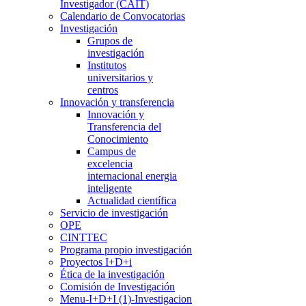
Investigador (CAIT)
Calendario de Convocatorias
Investigación
Grupos de
investigación
Institutos
universitarios y
centros
Innovación y transferencia
Innovación y
Transferencia del
Conocimiento
Campus de
excelencia
internacional energia
inteligente
Actualidad científica
Servicio de investigación
OPE
CINTTEC
Programa propio investigación
Proyectos I+D+i
Ética de la investigación
Comisión de Investigación
Menu-I+D+I (1)-Investigacion