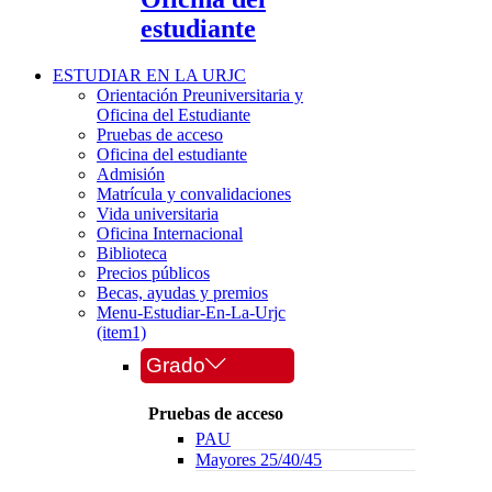
estudiante
ESTUDIAR EN LA URJC
Orientación Preuniversitaria y
Oficina del Estudiante
Pruebas de acceso
Oficina del estudiante
Admisión
Matrícula y convalidaciones
Vida universitaria
Oficina Internacional
Biblioteca
Precios públicos
Becas, ayudas y premios
Menu-Estudiar-En-La-Urjc
(item1)
Grado
Pruebas de acceso
PAU
Mayores 25/40/45