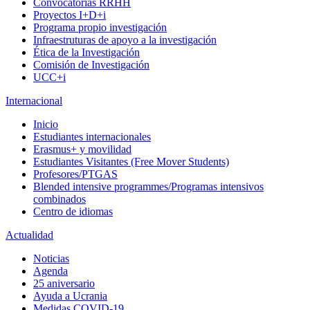
Convocatorias RRHH
Proyectos I+D+i
Programa propio investigación
Infraestruturas de apoyo a la investigación
Ética de la Investigación
Comisión de Investigación
UCC+i
Internacional
Inicio
Estudiantes internacionales
Erasmus+ y movilidad
Estudiantes Visitantes (Free Mover Students)
Profesores/PTGAS
Blended intensive programmes/Programas intensivos
combinados
Centro de idiomas
Actualidad
Noticias
Agenda
25 aniversario
Ayuda a Ucrania
Medidas COVID-19