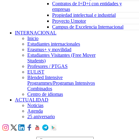
Contratos de I+D+i con entidades y
empresas
Propiedad intelectual e industrial
Proyecto Umotor
Campus de Excelencia Internacional
INTERNACIONAL
Inicio
Estudiantes internacionales
Erasmus+ y movilidad
Estudiantes Visitantes (Free Mover
Students)
Profesores / PTGAS
EULiST
Blended Intensive
Programmes/Programas Intensivos
Combinados
Centro de idiomas
ACTUALIDAD
Noticias
Agenda
25 aniversario