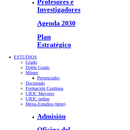
Profesores e
Investigadores
Agenda 2030
Plan
Estratégico
ESTUDIOS
Grado
Doble Grado
Máster
Presenciales
Doctorado
Formación Continua
URJC Mayores
URJC online
Menu-Estudios (item)
Admisión
Oficina del