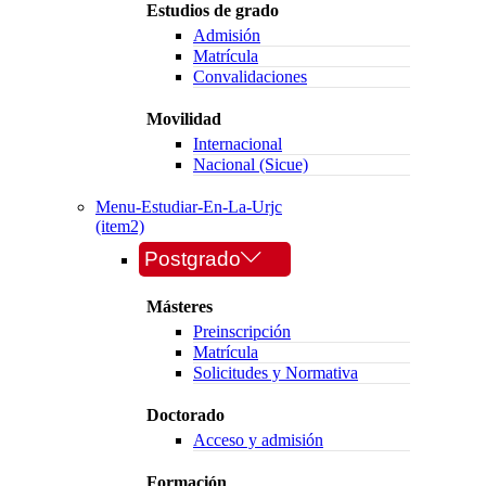
Estudios de grado
Admisión
Matrícula
Convalidaciones
Movilidad
Internacional
Nacional (Sicue)
Menu-Estudiar-En-La-Urjc
(item2)
Postgrado
Másteres
Preinscripción
Matrícula
Solicitudes y Normativa
Doctorado
Acceso y admisión
Formación