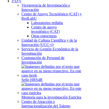
I+D+i
Vicegerencia de Investigación e
Innovación
Centro de Apoyo Tecnológico (CAT) y
RedLabU
Laboratorios redlabu
Centro de apoyo
tecnológico (CAT)
Otras estructuras
Unidad de Cultura Científica y de la
Innovación (UCC+i)
Servicio de Gestión Económica de la
Investigación
Contratación de Personal de
Investigación
Sello HRS4R
Mentoría para la investigación Euriclea
Centro de Atracción e
Internacionalización del Talento