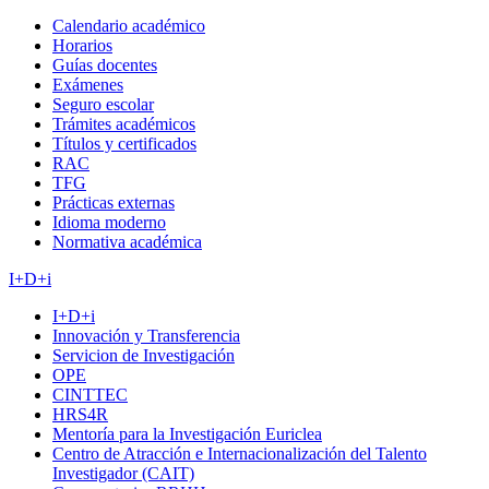
Calendario académico
Horarios
Guías docentes
Exámenes
Seguro escolar
Trámites académicos
Títulos y certificados
RAC
TFG
Prácticas externas
Idioma moderno
Normativa académica
I+D+i
I+D+i
Innovación y Transferencia
Servicion de Investigación
OPE
CINTTEC
HRS4R
Mentoría para la Investigación Euriclea
Centro de Atracción e Internacionalización del Talento
Investigador (CAIT)