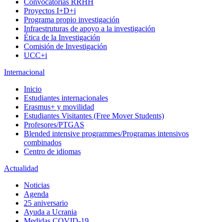
Convocatorias RRHH
Proyectos I+D+i
Programa propio investigación
Infraestruturas de apoyo a la investigación
Ética de la Investigación
Comisión de Investigación
UCC+i
Internacional
Inicio
Estudiantes internacionales
Erasmus+ y movilidad
Estudiantes Visitantes (Free Mover Students)
Profesores/PTGAS
Blended intensive programmes/Programas intensivos
combinados
Centro de idiomas
Actualidad
Noticias
Agenda
25 aniversario
Ayuda a Ucrania
Medidas COVID-19