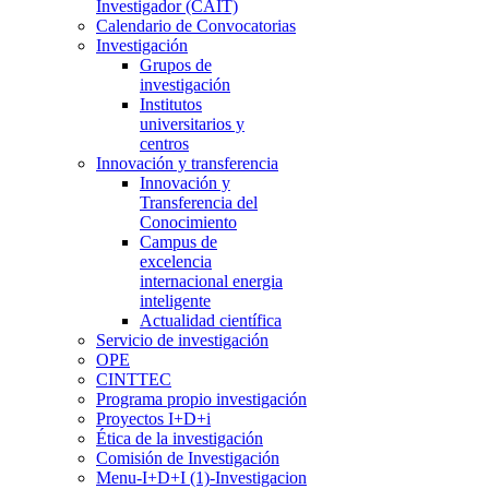
Investigador (CAIT)
Calendario de Convocatorias
Investigación
Grupos de
investigación
Institutos
universitarios y
centros
Innovación y transferencia
Innovación y
Transferencia del
Conocimiento
Campus de
excelencia
internacional energia
inteligente
Actualidad científica
Servicio de investigación
OPE
CINTTEC
Programa propio investigación
Proyectos I+D+i
Ética de la investigación
Comisión de Investigación
Menu-I+D+I (1)-Investigacion