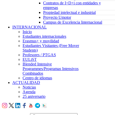
Contratos de I+D+i con entidades y
empresas
Propiedad intelectual e industrial
Proyecto Umotor
Campus de Excelencia Internacional
INTERNACIONAL
Inicio
Estudiantes internacionales
Erasmus+ y movilidad
Estudiantes Visitantes (Free Mover
Students)
Profesores / PTGAS
EULiST
Blended Intensive
Programmes/Programas Intensivos
Combinados
Centro de idiomas
ACTUALIDAD
Noticias
Agenda
25 aniversario