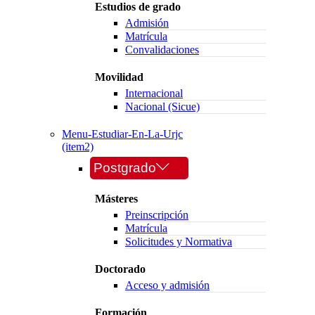
Estudios de grado
Admisión
Matrícula
Convalidaciones
Movilidad
Internacional
Nacional (Sicue)
Menu-Estudiar-En-La-Urjc
(item2)
Postgrado
Másteres
Preinscripción
Matrícula
Solicitudes y Normativa
Doctorado
Acceso y admisión
Formación