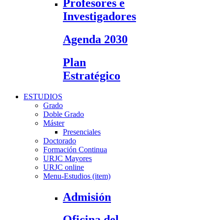
Profesores e
Investigadores
Agenda 2030
Plan
Estratégico
ESTUDIOS
Grado
Doble Grado
Máster
Presenciales
Doctorado
Formación Continua
URJC Mayores
URJC online
Menu-Estudios (item)
Admisión
Oficina del