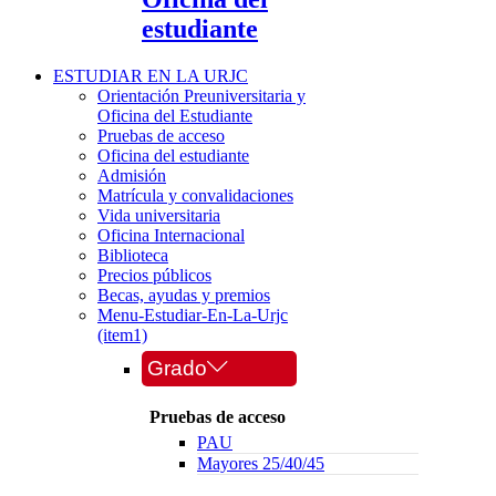
estudiante
ESTUDIAR EN LA URJC
Orientación Preuniversitaria y
Oficina del Estudiante
Pruebas de acceso
Oficina del estudiante
Admisión
Matrícula y convalidaciones
Vida universitaria
Oficina Internacional
Biblioteca
Precios públicos
Becas, ayudas y premios
Menu-Estudiar-En-La-Urjc
(item1)
Grado
Pruebas de acceso
PAU
Mayores 25/40/45