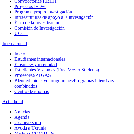
Convocatorias RRHH
Proyectos I+D+i
Programa propio investigación
Infraestruturas de apoyo a la investigación
Ética de la Investigación
Comisión de Investigación
UCC+i
Internacional
Inicio
Estudiantes internacionales
Erasmus+ y movilidad
Estudiantes Visitantes (Free Mover Students)
Profesores/PTGAS
Blended intensive programmes/Programas intensivos
combinados
Centro de idiomas
Actualidad
Noticias
Agenda
25 aniversario
Ayuda a Ucrania
Medidas COVID-19