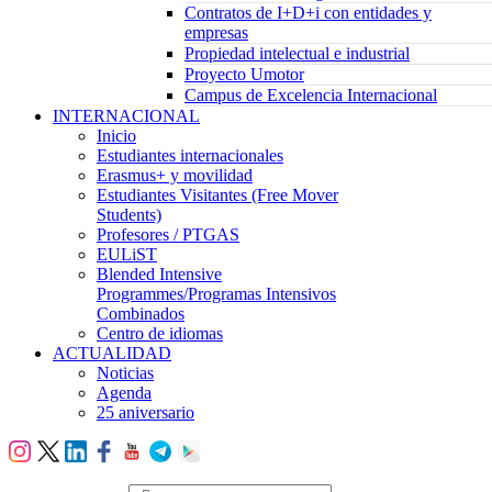
Contratos de I+D+i con entidades y
empresas
Propiedad intelectual e industrial
Proyecto Umotor
Campus de Excelencia Internacional
INTERNACIONAL
Inicio
Estudiantes internacionales
Erasmus+ y movilidad
Estudiantes Visitantes (Free Mover
Students)
Profesores / PTGAS
EULiST
Blended Intensive
Programmes/Programas Intensivos
Combinados
Centro de idiomas
ACTUALIDAD
Noticias
Agenda
25 aniversario