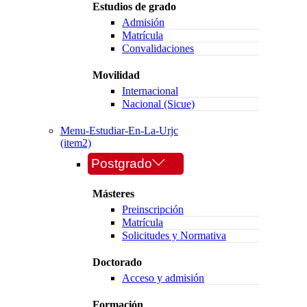
Estudios de grado
Admisión
Matrícula
Convalidaciones
Movilidad
Internacional
Nacional (Sicue)
Menu-Estudiar-En-La-Urjc
(item2)
Postgrado
Másteres
Preinscripción
Matrícula
Solicitudes y Normativa
Doctorado
Acceso y admisión
Formación