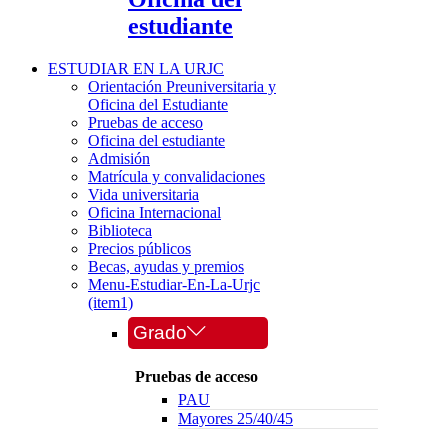
estudiante
ESTUDIAR EN LA URJC
Orientación Preuniversitaria y
Oficina del Estudiante
Pruebas de acceso
Oficina del estudiante
Admisión
Matrícula y convalidaciones
Vida universitaria
Oficina Internacional
Biblioteca
Precios públicos
Becas, ayudas y premios
Menu-Estudiar-En-La-Urjc
(item1)
Grado
Pruebas de acceso
PAU
Mayores 25/40/45