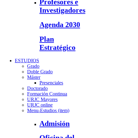
Profesores e
Investigadores
Agenda 2030
Plan
Estratégico
ESTUDIOS
Grado
Doble Grado
Máster
Presenciales
Doctorado
Formación Continua
URJC Mayores
URJC online
Menu-Estudios (item)
Admisión
Oficina del