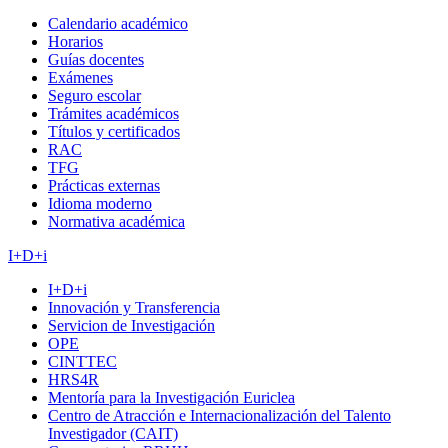
Calendario académico
Horarios
Guías docentes
Exámenes
Seguro escolar
Trámites académicos
Títulos y certificados
RAC
TFG
Prácticas externas
Idioma moderno
Normativa académica
I+D+i
I+D+i
Innovación y Transferencia
Servicion de Investigación
OPE
CINTTEC
HRS4R
Mentoría para la Investigación Euriclea
Centro de Atracción e Internacionalización del Talento
Investigador (CAIT)