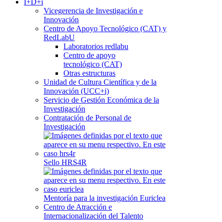
I+D+i
Vicegerencia de Investigación e
Innovación
Centro de Apoyo Tecnológico (CAT) y
RedLabU
Laboratorios redlabu
Centro de apoyo
tecnológico (CAT)
Otras estructuras
Unidad de Cultura Científica y de la
Innovación (UCC+i)
Servicio de Gestión Económica de la
Investigación
Contratación de Personal de
Investigación
Sello HRS4R
Mentoría para la investigación Euriclea
Centro de Atracción e
Internacionalización del Talento