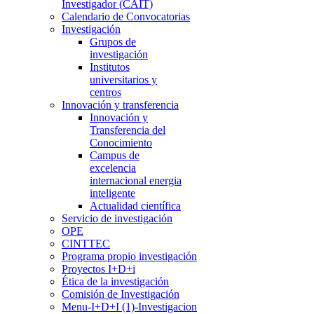
Investigador (CAIT)
Calendario de Convocatorias
Investigación
Grupos de
investigación
Institutos
universitarios y
centros
Innovación y transferencia
Innovación y
Transferencia del
Conocimiento
Campus de
excelencia
internacional energia
inteligente
Actualidad científica
Servicio de investigación
OPE
CINTTEC
Programa propio investigación
Proyectos I+D+i
Ética de la investigación
Comisión de Investigación
Menu-I+D+I (1)-Investigacion