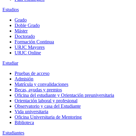
Estudios
Grado
Doble Grado
Máster
Doctorado
Formación Continua
URJC Mayores
URJC Online
Estudiar
Pruebas de acceso
Admisión
Matrícula y convalidaciones
Becas, ayudas y premios
Oficina del estudiante y Orientación preuniversitaria
Orientación laboral y profesional
Observatorio y casa del Estudiante
Vida universitaria
Oficina Universitaria de Mentoring
Biblioteca
Estudiantes