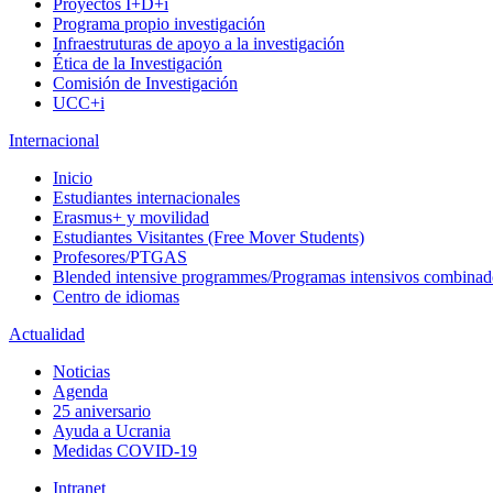
Proyectos I+D+i
Programa propio investigación
Infraestruturas de apoyo a la investigación
Ética de la Investigación
Comisión de Investigación
UCC+i
Internacional
Inicio
Estudiantes internacionales
Erasmus+ y movilidad
Estudiantes Visitantes (Free Mover Students)
Profesores/PTGAS
Blended intensive programmes/Programas intensivos combinad
Centro de idiomas
Actualidad
Noticias
Agenda
25 aniversario
Ayuda a Ucrania
Medidas COVID-19
Intranet