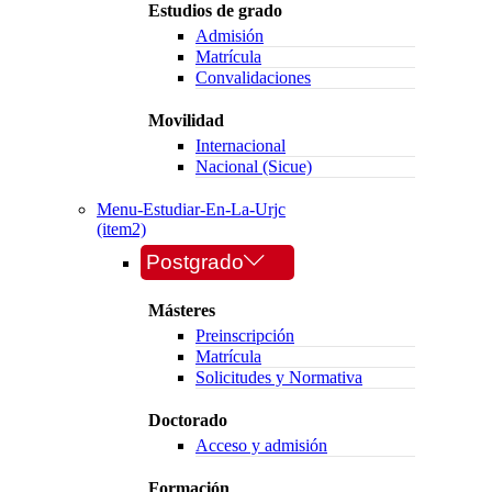
Estudios de grado
Admisión
Matrícula
Convalidaciones
Movilidad
Internacional
Nacional (Sicue)
Menu-Estudiar-En-La-Urjc
(item2)
Postgrado
Másteres
Preinscripción
Matrícula
Solicitudes y Normativa
Doctorado
Acceso y admisión
Formación