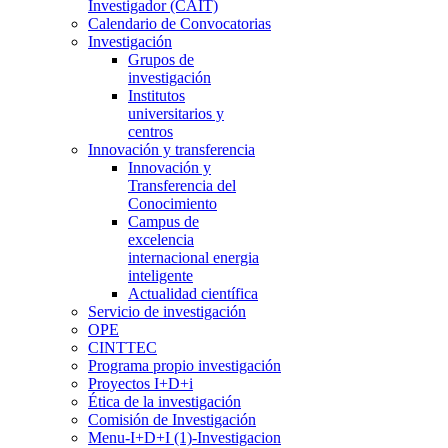
Investigador (CAIT)
Calendario de Convocatorias
Investigación
Grupos de
investigación
Institutos
universitarios y
centros
Innovación y transferencia
Innovación y
Transferencia del
Conocimiento
Campus de
excelencia
internacional energia
inteligente
Actualidad científica
Servicio de investigación
OPE
CINTTEC
Programa propio investigación
Proyectos I+D+i
Ética de la investigación
Comisión de Investigación
Menu-I+D+I (1)-Investigacion