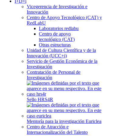
I+D+i
Vicegerencia de Investigación e
Innovación
Centro de Apoyo Tecnológico (CAT) y
RedLabU
Laboratorios redlabu
Centro de apoyo
tecnológico (CAT)
Otras estructuras
Unidad de Cultura Científica y de la
Innovación (UCC+i)
Servicio de Gestión Económica de la
Investigación
Contratación de Personal de
Investigación
Sello HRS4R
Mentoría para la investigación Euriclea
Centro de Atracción e
Internacionalización del Talento