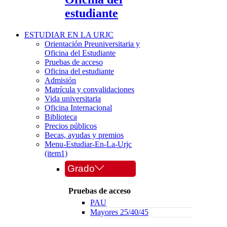
estudiante
ESTUDIAR EN LA URJC
Orientación Preuniversitaria y
Oficina del Estudiante
Pruebas de acceso
Oficina del estudiante
Admisión
Matrícula y convalidaciones
Vida universitaria
Oficina Internacional
Biblioteca
Precios públicos
Becas, ayudas y premios
Menu-Estudiar-En-La-Urjc
(item1)
Grado
Pruebas de acceso
PAU
Mayores 25/40/45