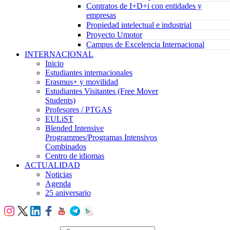
Contratos de I+D+i con entidades y
empresas
Propiedad intelectual e industrial
Proyecto Umotor
Campus de Excelencia Internacional
INTERNACIONAL
Inicio
Estudiantes internacionales
Erasmus+ y movilidad
Estudiantes Visitantes (Free Mover
Students)
Profesores / PTGAS
EULiST
Blended Intensive
Programmes/Programas Intensivos
Combinados
Centro de idiomas
ACTUALIDAD
Noticias
Agenda
25 aniversario