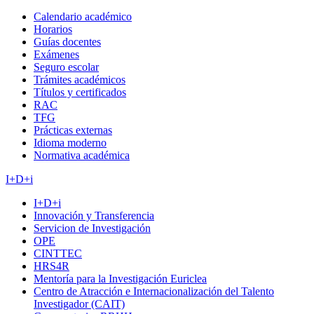
Calendario académico
Horarios
Guías docentes
Exámenes
Seguro escolar
Trámites académicos
Títulos y certificados
RAC
TFG
Prácticas externas
Idioma moderno
Normativa académica
I+D+i
I+D+i
Innovación y Transferencia
Servicion de Investigación
OPE
CINTTEC
HRS4R
Mentoría para la Investigación Euriclea
Centro de Atracción e Internacionalización del Talento
Investigador (CAIT)