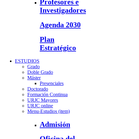
Profesores e
Investigadores
Agenda 2030
Plan
Estratégico
ESTUDIOS
Grado
Doble Grado
Máster
Presenciales
Doctorado
Formación Continua
URJC Mayores
URJC online
Menu-Estudios (item)
Admisión
Oficina del