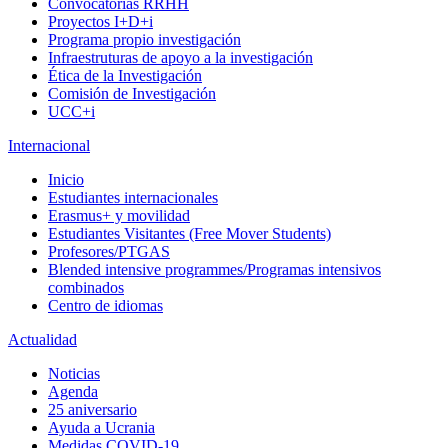
Convocatorias RRHH
Proyectos I+D+i
Programa propio investigación
Infraestruturas de apoyo a la investigación
Ética de la Investigación
Comisión de Investigación
UCC+i
Internacional
Inicio
Estudiantes internacionales
Erasmus+ y movilidad
Estudiantes Visitantes (Free Mover Students)
Profesores/PTGAS
Blended intensive programmes/Programas intensivos
combinados
Centro de idiomas
Actualidad
Noticias
Agenda
25 aniversario
Ayuda a Ucrania
Medidas COVID-19