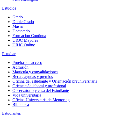
Estudios
Grado
Doble Grado
Máster
Doctorado
Formación Continua
URJC Mayores
URJC Online
Estudiar
Pruebas de acceso
Admisión
Matrícula y convalidaciones
Becas, ayudas y premios
Oficina del estudiante y Orientación preuniversitaria
Orientación laboral y profesional
Observatorio y casa del Estudiante
Vida universitaria
Oficina Universitaria de Mentoring
Biblioteca
Estudiantes