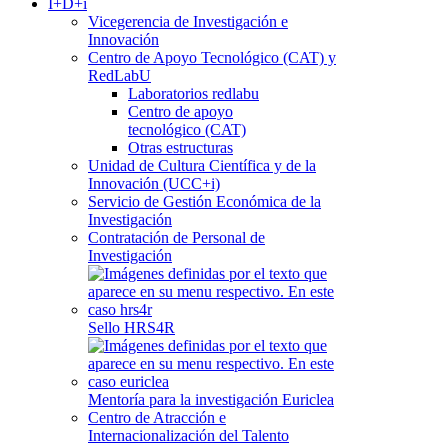
I+D+i
Vicegerencia de Investigación e
Innovación
Centro de Apoyo Tecnológico (CAT) y
RedLabU
Laboratorios redlabu
Centro de apoyo
tecnológico (CAT)
Otras estructuras
Unidad de Cultura Científica y de la
Innovación (UCC+i)
Servicio de Gestión Económica de la
Investigación
Contratación de Personal de
Investigación
Sello HRS4R
Mentoría para la investigación Euriclea
Centro de Atracción e
Internacionalización del Talento