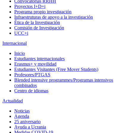
Convocatorias RRHH
Proyectos I+D+i
Programa propio investigación
Infraestruturas de apoyo a la investigación
Ética de la Investigación
Comisión de Investigación
UCC+i
Internacional
Inicio
Estudiantes internacionales
Erasmus+ y movilidad
Estudiantes Visitantes (Free Mover Students)
Profesores/PTGAS
Blended intensive programmes/Programas intensivos
combinados
Centro de idiomas
Actualidad
Noticias
Agenda
25 aniversario
Ayuda a Ucrania
Medidas COVID-19