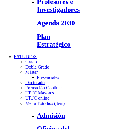
Profesores e
Investigadores
Agenda 2030
Plan
Estratégico
ESTUDIOS
Grado
Doble Grado
Máster
Presenciales
Doctorado
Formación Continua
URJC Mayores
URJC online
Menu-Estudios (item)
Admisión
Oficina del