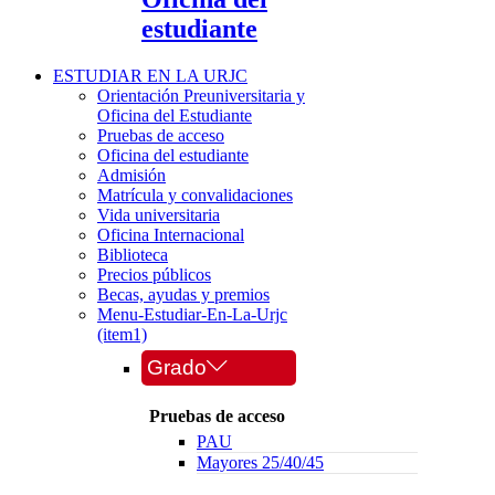
estudiante
ESTUDIAR EN LA URJC
Orientación Preuniversitaria y
Oficina del Estudiante
Pruebas de acceso
Oficina del estudiante
Admisión
Matrícula y convalidaciones
Vida universitaria
Oficina Internacional
Biblioteca
Precios públicos
Becas, ayudas y premios
Menu-Estudiar-En-La-Urjc
(item1)
Grado
Pruebas de acceso
PAU
Mayores 25/40/45