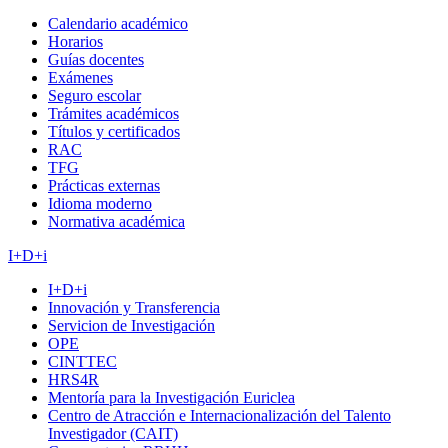
Calendario académico
Horarios
Guías docentes
Exámenes
Seguro escolar
Trámites académicos
Títulos y certificados
RAC
TFG
Prácticas externas
Idioma moderno
Normativa académica
I+D+i
I+D+i
Innovación y Transferencia
Servicion de Investigación
OPE
CINTTEC
HRS4R
Mentoría para la Investigación Euriclea
Centro de Atracción e Internacionalización del Talento
Investigador (CAIT)