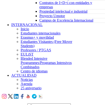
Contratos de I+D+i con entidades y
empresas
Propiedad intelectual e industrial
Proyecto Umotor
Campus de Excelencia Internacional
INTERNACIONAL
Inicio
Estudiantes internacionales
Erasmus+ y movilidad
Estudiantes Visitantes (Free Mover
Students)
Profesores / PTGAS
EULiST
Blended Intensive
Programmes/Programas Intensivos
Combinados
Centro de idiomas
ACTUALIDAD
Noticias
Agenda
25 aniversario