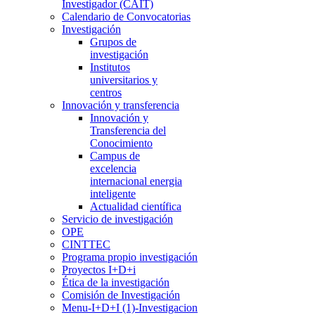
Investigador (CAIT)
Calendario de Convocatorias
Investigación
Grupos de
investigación
Institutos
universitarios y
centros
Innovación y transferencia
Innovación y
Transferencia del
Conocimiento
Campus de
excelencia
internacional energia
inteligente
Actualidad científica
Servicio de investigación
OPE
CINTTEC
Programa propio investigación
Proyectos I+D+i
Ética de la investigación
Comisión de Investigación
Menu-I+D+I (1)-Investigacion