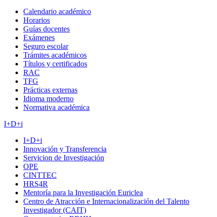
Calendario académico
Horarios
Guías docentes
Exámenes
Seguro escolar
Trámites académicos
Títulos y certificados
RAC
TFG
Prácticas externas
Idioma moderno
Normativa académica
I+D+i
I+D+i
Innovación y Transferencia
Servicion de Investigación
OPE
CINTTEC
HRS4R
Mentoría para la Investigación Euriclea
Centro de Atracción e Internacionalización del Talento
Investigador (CAIT)