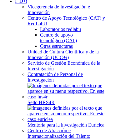
I+D+i
Vicegerencia de Investigación e
Innovación
Centro de Apoyo Tecnológico (CAT) y
RedLabU
Laboratorios redlabu
Centro de apoyo
tecnológico (CAT)
Otras estructuras
Unidad de Cultura Científica y de la
Innovación (UCC+i)
Servicio de Gestión Económica de la
Investigación
Contratación de Personal de
Investigación
Sello HRS4R
Mentoría para la investigación Euriclea
Centro de Atracción e
Internacionalización del Talento