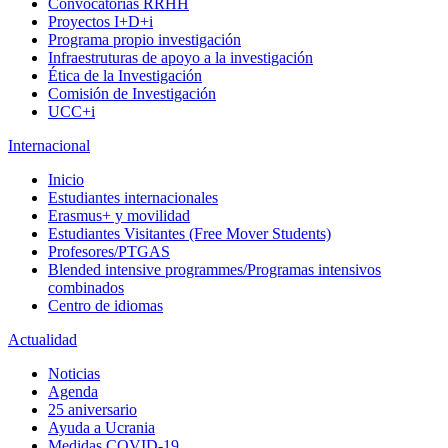
Convocatorias RRHH
Proyectos I+D+i
Programa propio investigación
Infraestruturas de apoyo a la investigación
Ética de la Investigación
Comisión de Investigación
UCC+i
Internacional
Inicio
Estudiantes internacionales
Erasmus+ y movilidad
Estudiantes Visitantes (Free Mover Students)
Profesores/PTGAS
Blended intensive programmes/Programas intensivos
combinados
Centro de idiomas
Actualidad
Noticias
Agenda
25 aniversario
Ayuda a Ucrania
Medidas COVID-19