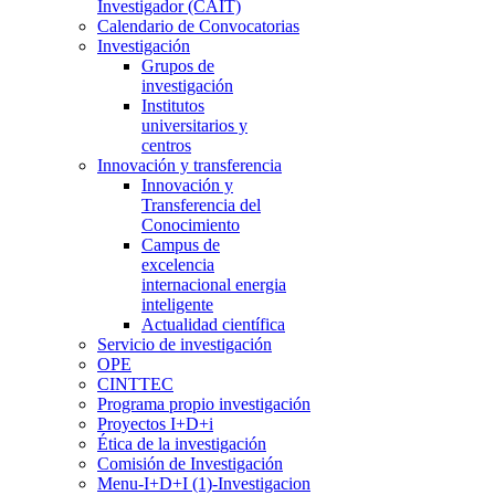
Investigador (CAIT)
Calendario de Convocatorias
Investigación
Grupos de
investigación
Institutos
universitarios y
centros
Innovación y transferencia
Innovación y
Transferencia del
Conocimiento
Campus de
excelencia
internacional energia
inteligente
Actualidad científica
Servicio de investigación
OPE
CINTTEC
Programa propio investigación
Proyectos I+D+i
Ética de la investigación
Comisión de Investigación
Menu-I+D+I (1)-Investigacion