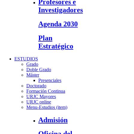
Profesores e
Investigadores
Agenda 2030
Plan
Estratégico
ESTUDIOS
Grado
Doble Grado
Máster
Presenciales
Doctorado
Formación Continua
URJC Mayores
URJC online
Menu-Estudios (item)
Admisión
Oficina del