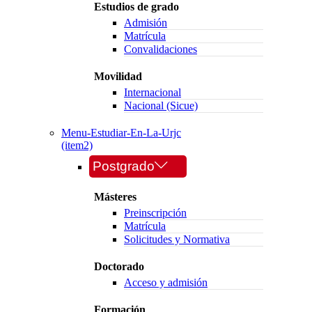
Estudios de grado
Admisión
Matrícula
Convalidaciones
Movilidad
Internacional
Nacional (Sicue)
Menu-Estudiar-En-La-Urjc
(item2)
Postgrado
Másteres
Preinscripción
Matrícula
Solicitudes y Normativa
Doctorado
Acceso y admisión
Formación