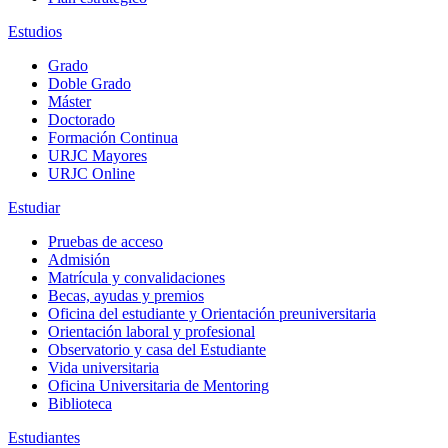
Estudios
Grado
Doble Grado
Máster
Doctorado
Formación Continua
URJC Mayores
URJC Online
Estudiar
Pruebas de acceso
Admisión
Matrícula y convalidaciones
Becas, ayudas y premios
Oficina del estudiante y Orientación preuniversitaria
Orientación laboral y profesional
Observatorio y casa del Estudiante
Vida universitaria
Oficina Universitaria de Mentoring
Biblioteca
Estudiantes