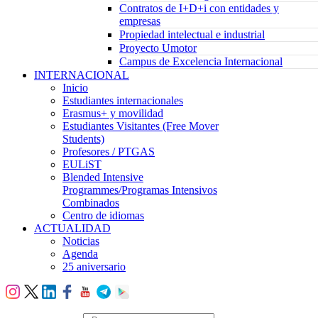
Contratos de I+D+i con entidades y
empresas
Propiedad intelectual e industrial
Proyecto Umotor
Campus de Excelencia Internacional
INTERNACIONAL
Inicio
Estudiantes internacionales
Erasmus+ y movilidad
Estudiantes Visitantes (Free Mover
Students)
Profesores / PTGAS
EULiST
Blended Intensive
Programmes/Programas Intensivos
Combinados
Centro de idiomas
ACTUALIDAD
Noticias
Agenda
25 aniversario