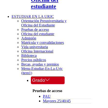
estudiante
ESTUDIAR EN LA URJC
Orientación Preuniversitaria y
Oficina del Estudiante
Pruebas de acceso
Oficina del estudiante
Admisión
Matrícula y convalidaciones
Vida universitaria
Oficina Internacional
Biblioteca
Precios públicos
Becas, ayudas y premios
Menu-Estudiar-En-La-Urjc
(item1)
Grado
Pruebas de acceso
PAU
Mayores 25/40/45