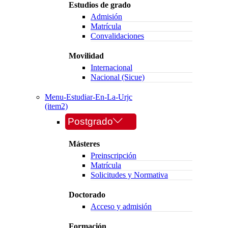
Estudios de grado
Admisión
Matrícula
Convalidaciones
Movilidad
Internacional
Nacional (Sicue)
Menu-Estudiar-En-La-Urjc
(item2)
Postgrado
Másteres
Preinscripción
Matrícula
Solicitudes y Normativa
Doctorado
Acceso y admisión
Formación