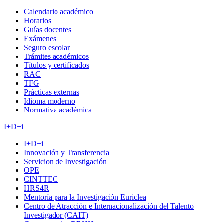
Calendario académico
Horarios
Guías docentes
Exámenes
Seguro escolar
Trámites académicos
Títulos y certificados
RAC
TFG
Prácticas externas
Idioma moderno
Normativa académica
I+D+i
I+D+i
Innovación y Transferencia
Servicion de Investigación
OPE
CINTTEC
HRS4R
Mentoría para la Investigación Euriclea
Centro de Atracción e Internacionalización del Talento
Investigador (CAIT)