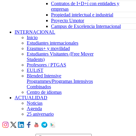
Contratos de I+D+i con entidades y
empresas
Propiedad intelectual e industrial
Proyecto Umotor
Campus de Excelencia Internacional
INTERNACIONAL
Inicio
Estudiantes internacionales
Erasmus+ y movilidad
Estudiantes Visitantes (Free Mover
Students)
Profesores / PTGAS
EULiST
Blended Intensive
Programmes/Programas Intensivos
Combinados
Centro de idiomas
ACTUALIDAD
Noticias
Agenda
25 aniversario