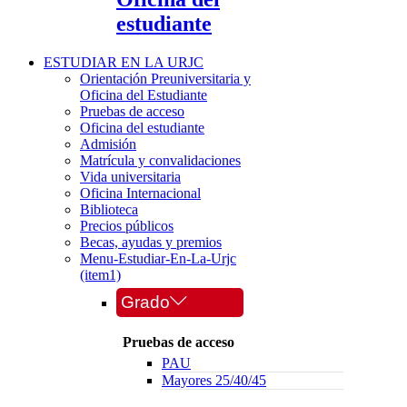
estudiante
ESTUDIAR EN LA URJC
Orientación Preuniversitaria y
Oficina del Estudiante
Pruebas de acceso
Oficina del estudiante
Admisión
Matrícula y convalidaciones
Vida universitaria
Oficina Internacional
Biblioteca
Precios públicos
Becas, ayudas y premios
Menu-Estudiar-En-La-Urjc
(item1)
Grado
Pruebas de acceso
PAU
Mayores 25/40/45