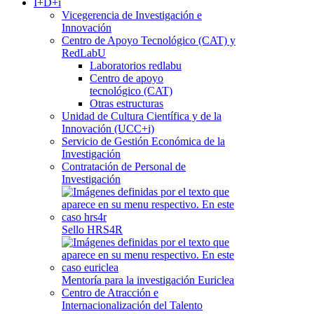
I+D+i
Vicegerencia de Investigación e
Innovación
Centro de Apoyo Tecnológico (CAT) y
RedLabU
Laboratorios redlabu
Centro de apoyo
tecnológico (CAT)
Otras estructuras
Unidad de Cultura Científica y de la
Innovación (UCC+i)
Servicio de Gestión Económica de la
Investigación
Contratación de Personal de
Investigación
Sello HRS4R
Mentoría para la investigación Euriclea
Centro de Atracción e
Internacionalización del Talento