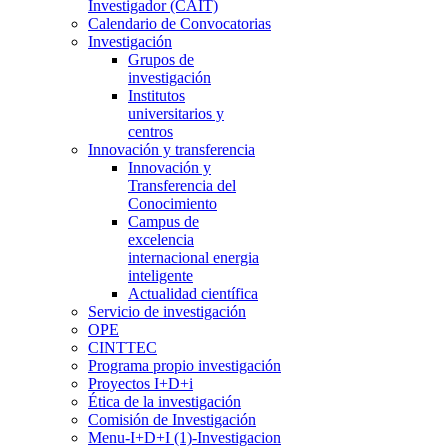
Investigador (CAIT)
Calendario de Convocatorias
Investigación
Grupos de
investigación
Institutos
universitarios y
centros
Innovación y transferencia
Innovación y
Transferencia del
Conocimiento
Campus de
excelencia
internacional energia
inteligente
Actualidad científica
Servicio de investigación
OPE
CINTTEC
Programa propio investigación
Proyectos I+D+i
Ética de la investigación
Comisión de Investigación
Menu-I+D+I (1)-Investigacion