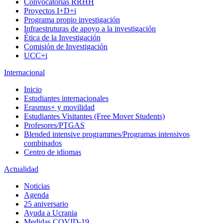
Convocatorias RRHH
Proyectos I+D+i
Programa propio investigación
Infraestruturas de apoyo a la investigación
Ética de la Investigación
Comisión de Investigación
UCC+i
Internacional
Inicio
Estudiantes internacionales
Erasmus+ y movilidad
Estudiantes Visitantes (Free Mover Students)
Profesores/PTGAS
Blended intensive programmes/Programas intensivos
combinados
Centro de idiomas
Actualidad
Noticias
Agenda
25 aniversario
Ayuda a Ucrania
Medidas COVID-19