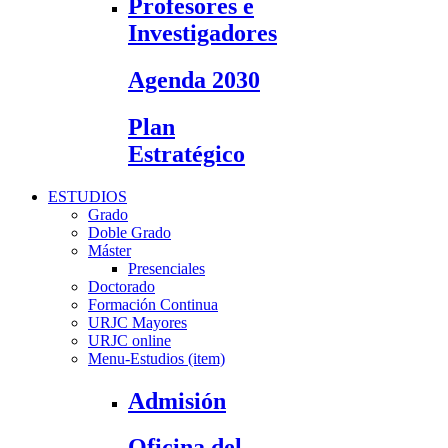
Profesores e
Investigadores
Agenda 2030
Plan
Estratégico
ESTUDIOS
Grado
Doble Grado
Máster
Presenciales
Doctorado
Formación Continua
URJC Mayores
URJC online
Menu-Estudios (item)
Admisión
Oficina del