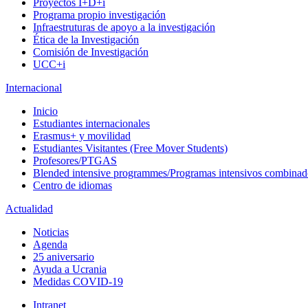
Proyectos I+D+i
Programa propio investigación
Infraestruturas de apoyo a la investigación
Ética de la Investigación
Comisión de Investigación
UCC+i
Internacional
Inicio
Estudiantes internacionales
Erasmus+ y movilidad
Estudiantes Visitantes (Free Mover Students)
Profesores/PTGAS
Blended intensive programmes/Programas intensivos combinad
Centro de idiomas
Actualidad
Noticias
Agenda
25 aniversario
Ayuda a Ucrania
Medidas COVID-19
Intranet