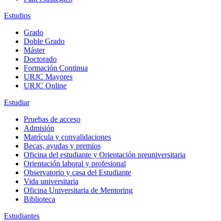
Estudios
Grado
Doble Grado
Máster
Doctorado
Formación Continua
URJC Mayores
URJC Online
Estudiar
Pruebas de acceso
Admisión
Matrícula y convalidaciones
Becas, ayudas y premios
Oficina del estudiante y Orientación preuniversitaria
Orientación laboral y profesional
Observatorio y casa del Estudiante
Vida universitaria
Oficina Universitaria de Mentoring
Biblioteca
Estudiantes