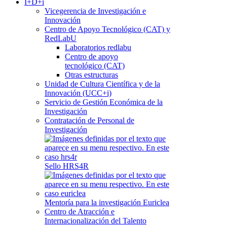
I+D+i
Vicegerencia de Investigación e
Innovación
Centro de Apoyo Tecnológico (CAT) y
RedLabU
Laboratorios redlabu
Centro de apoyo
tecnológico (CAT)
Otras estructuras
Unidad de Cultura Científica y de la
Innovación (UCC+i)
Servicio de Gestión Económica de la
Investigación
Contratación de Personal de
Investigación
Sello HRS4R
Mentoría para la investigación Euriclea
Centro de Atracción e
Internacionalización del Talento