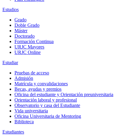
Estudios
Grado
Doble Grado
Máster
Doctorado
Formación Continua
URJC Mayores
URJC Online
Estudiar
Pruebas de acceso
Admisión
Matrícula y convalidaciones
Becas, ayudas y premios
Oficina del estudiante y Orientación preuniversitaria
Orientación laboral y profesional
Observatorio y casa del Estudiante
Vida universitaria
Oficina Universitaria de Mentoring
Biblioteca
Estudiantes