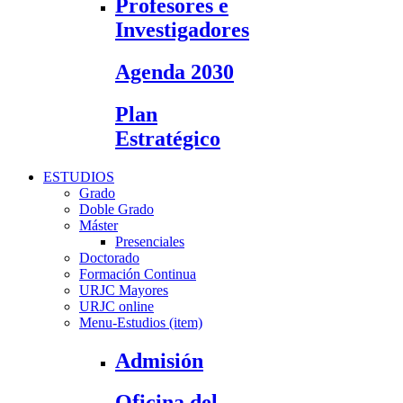
Profesores e
Investigadores
Agenda 2030
Plan
Estratégico
ESTUDIOS
Grado
Doble Grado
Máster
Presenciales
Doctorado
Formación Continua
URJC Mayores
URJC online
Menu-Estudios (item)
Admisión
Oficina del