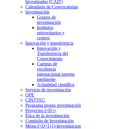
Investigador (CAIT)
Calendario de Convocatorias
Investigación
Grupos de
investigación
Institutos
universitarios y
centros
Innovación y transferencia
Innovación y
Transferencia del
Conocimiento
Campus de
excelencia
internacional energia
inteligente
Actualidad científica
Servicio de investigación
OPE
CINTTEC
Programa propio investigación
Proyectos I+D+i
Ética de la investigación
Comisión de Investigación
Menu-I+D+I (1)-Investigacion