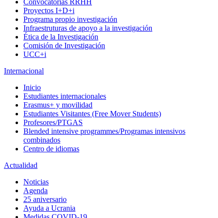
Convocatorias RRHH
Proyectos I+D+i
Programa propio investigación
Infraestruturas de apoyo a la investigación
Ética de la Investigación
Comisión de Investigación
UCC+i
Internacional
Inicio
Estudiantes internacionales
Erasmus+ y movilidad
Estudiantes Visitantes (Free Mover Students)
Profesores/PTGAS
Blended intensive programmes/Programas intensivos
combinados
Centro de idiomas
Actualidad
Noticias
Agenda
25 aniversario
Ayuda a Ucrania
Medidas COVID-19