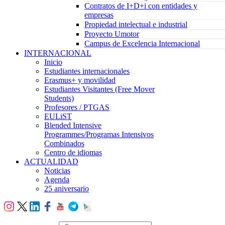
Contratos de I+D+i con entidades y
empresas
Propiedad intelectual e industrial
Proyecto Umotor
Campus de Excelencia Internacional
INTERNACIONAL
Inicio
Estudiantes internacionales
Erasmus+ y movilidad
Estudiantes Visitantes (Free Mover
Students)
Profesores / PTGAS
EULiST
Blended Intensive
Programmes/Programas Intensivos
Combinados
Centro de idiomas
ACTUALIDAD
Noticias
Agenda
25 aniversario