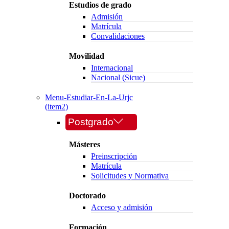
Estudios de grado
Admisión
Matrícula
Convalidaciones
Movilidad
Internacional
Nacional (Sicue)
Menu-Estudiar-En-La-Urjc
(item2)
Postgrado
Másteres
Preinscripción
Matrícula
Solicitudes y Normativa
Doctorado
Acceso y admisión
Formación