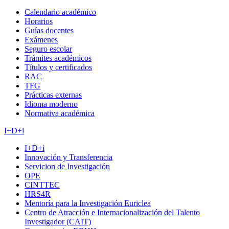
Calendario académico
Horarios
Guías docentes
Exámenes
Seguro escolar
Trámites académicos
Títulos y certificados
RAC
TFG
Prácticas externas
Idioma moderno
Normativa académica
I+D+i
I+D+i
Innovación y Transferencia
Servicion de Investigación
OPE
CINTTEC
HRS4R
Mentoría para la Investigación Euriclea
Centro de Atracción e Internacionalización del Talento
Investigador (CAIT)