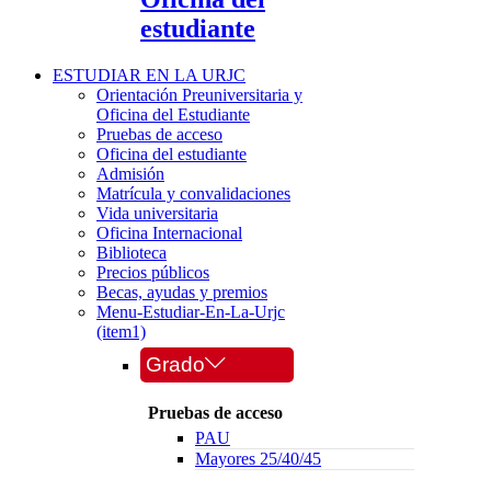
estudiante
ESTUDIAR EN LA URJC
Orientación Preuniversitaria y
Oficina del Estudiante
Pruebas de acceso
Oficina del estudiante
Admisión
Matrícula y convalidaciones
Vida universitaria
Oficina Internacional
Biblioteca
Precios públicos
Becas, ayudas y premios
Menu-Estudiar-En-La-Urjc
(item1)
Grado
Pruebas de acceso
PAU
Mayores 25/40/45