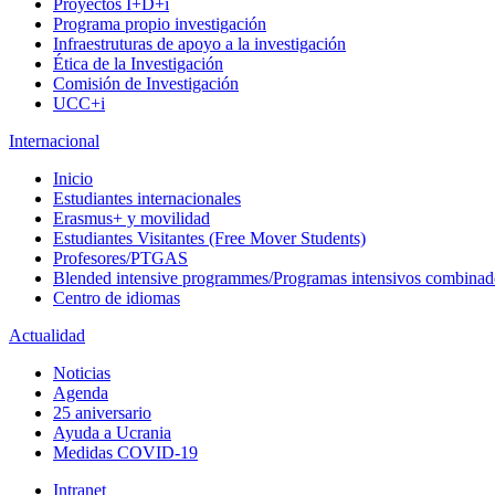
Proyectos I+D+i
Programa propio investigación
Infraestruturas de apoyo a la investigación
Ética de la Investigación
Comisión de Investigación
UCC+i
Internacional
Inicio
Estudiantes internacionales
Erasmus+ y movilidad
Estudiantes Visitantes (Free Mover Students)
Profesores/PTGAS
Blended intensive programmes/Programas intensivos combinad
Centro de idiomas
Actualidad
Noticias
Agenda
25 aniversario
Ayuda a Ucrania
Medidas COVID-19
Intranet