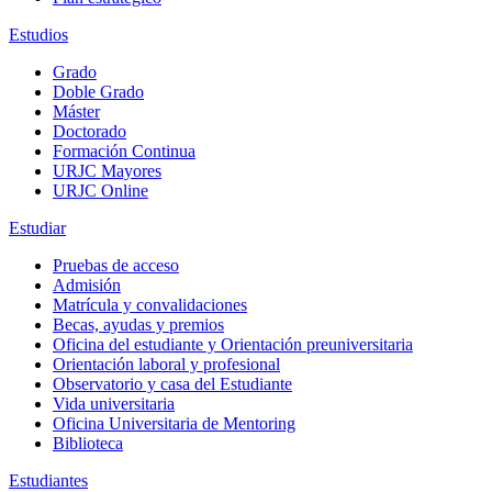
Estudios
Grado
Doble Grado
Máster
Doctorado
Formación Continua
URJC Mayores
URJC Online
Estudiar
Pruebas de acceso
Admisión
Matrícula y convalidaciones
Becas, ayudas y premios
Oficina del estudiante y Orientación preuniversitaria
Orientación laboral y profesional
Observatorio y casa del Estudiante
Vida universitaria
Oficina Universitaria de Mentoring
Biblioteca
Estudiantes