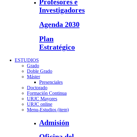
Profesores e
Investigadores
Agenda 2030
Plan
Estratégico
ESTUDIOS
Grado
Doble Grado
Máster
Presenciales
Doctorado
Formación Continua
URJC Mayores
URJC online
Menu-Estudios (item)
Admisión
Oficina del