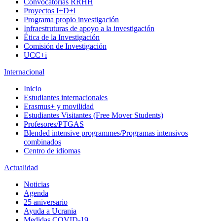
Convocatorias RRHH
Proyectos I+D+i
Programa propio investigación
Infraestruturas de apoyo a la investigación
Ética de la Investigación
Comisión de Investigación
UCC+i
Internacional
Inicio
Estudiantes internacionales
Erasmus+ y movilidad
Estudiantes Visitantes (Free Mover Students)
Profesores/PTGAS
Blended intensive programmes/Programas intensivos
combinados
Centro de idiomas
Actualidad
Noticias
Agenda
25 aniversario
Ayuda a Ucrania
Medidas COVID-19