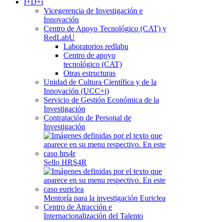
I+D+i
Vicegerencia de Investigación e
Innovación
Centro de Apoyo Tecnológico (CAT) y
RedLabU
Laboratorios redlabu
Centro de apoyo
tecnológico (CAT)
Otras estructuras
Unidad de Cultura Científica y de la
Innovación (UCC+i)
Servicio de Gestión Económica de la
Investigación
Contratación de Personal de
Investigación
Sello HRS4R
Mentoría para la investigación Euriclea
Centro de Atracción e
Internacionalización del Talento