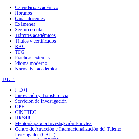
Calendario académico
Horarios
Guías docentes
Exámenes
Seguro escolar
Trámites académicos
Títulos y certificados
RAC
TFG
Prácticas externas
Idioma moderno
Normativa académica
I+D+i
I+D+i
Innovación y Transferencia
Servicion de Investigación
OPE
CINTTEC
HRS4R
Mentoría para la Investigación Euriclea
Centro de Atracción e Internacionalización del Talento
Investigador (CAIT)