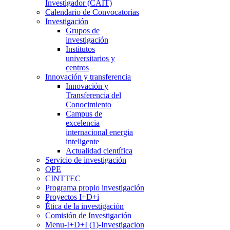
Investigador (CAIT)
Calendario de Convocatorias
Investigación
Grupos de
investigación
Institutos
universitarios y
centros
Innovación y transferencia
Innovación y
Transferencia del
Conocimiento
Campus de
excelencia
internacional energia
inteligente
Actualidad científica
Servicio de investigación
OPE
CINTTEC
Programa propio investigación
Proyectos I+D+i
Ética de la investigación
Comisión de Investigación
Menu-I+D+I (1)-Investigacion