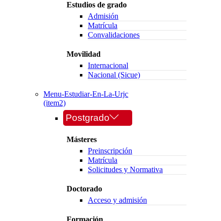
Estudios de grado
Admisión
Matrícula
Convalidaciones
Movilidad
Internacional
Nacional (Sicue)
Menu-Estudiar-En-La-Urjc
(item2)
Postgrado
Másteres
Preinscripción
Matrícula
Solicitudes y Normativa
Doctorado
Acceso y admisión
Formación