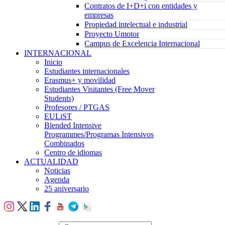
Contratos de I+D+i con entidades y
empresas
Propiedad intelectual e industrial
Proyecto Umotor
Campus de Excelencia Internacional
INTERNACIONAL
Inicio
Estudiantes internacionales
Erasmus+ y movilidad
Estudiantes Visitantes (Free Mover
Students)
Profesores / PTGAS
EULiST
Blended Intensive
Programmes/Programas Intensivos
Combinados
Centro de idiomas
ACTUALIDAD
Noticias
Agenda
25 aniversario