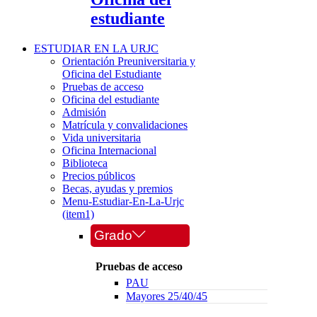
estudiante
ESTUDIAR EN LA URJC
Orientación Preuniversitaria y
Oficina del Estudiante
Pruebas de acceso
Oficina del estudiante
Admisión
Matrícula y convalidaciones
Vida universitaria
Oficina Internacional
Biblioteca
Precios públicos
Becas, ayudas y premios
Menu-Estudiar-En-La-Urjc
(item1)
Grado
Pruebas de acceso
PAU
Mayores 25/40/45