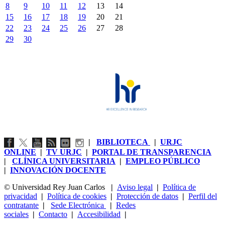
8
9
10
11
12
13
14
15
16
17
18
19
20
21
22
23
24
25
26
27
28
29
30
|
BIBLIOTECA
|
URJC
ONLINE
|
TV URJC
|
PORTAL DE TRANSPARENCIA
|
CLÍNICA UNIVERSITARIA
|
EMPLEO PÚBLICO
|
INNOVACIÓN DOCENTE
© Universidad Rey Juan Carlos
|
Aviso legal
|
Política de
privacidad
|
Política de cookies
|
Protección de datos
|
Perfil del
contratante
|
Sede Electrónica
|
Redes
sociales
|
Contacto
|
Accesibilidad
|