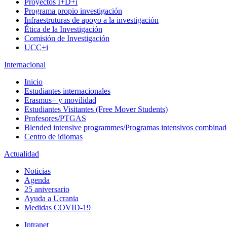
Proyectos I+D+i
Programa propio investigación
Infraestruturas de apoyo a la investigación
Ética de la Investigación
Comisión de Investigación
UCC+i
Internacional
Inicio
Estudiantes internacionales
Erasmus+ y movilidad
Estudiantes Visitantes (Free Mover Students)
Profesores/PTGAS
Blended intensive programmes/Programas intensivos combinad
Centro de idiomas
Actualidad
Noticias
Agenda
25 aniversario
Ayuda a Ucrania
Medidas COVID-19
Intranet