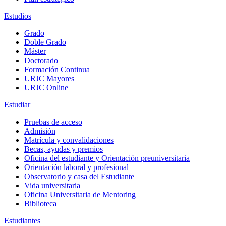
Estudios
Grado
Doble Grado
Máster
Doctorado
Formación Continua
URJC Mayores
URJC Online
Estudiar
Pruebas de acceso
Admisión
Matrícula y convalidaciones
Becas, ayudas y premios
Oficina del estudiante y Orientación preuniversitaria
Orientación laboral y profesional
Observatorio y casa del Estudiante
Vida universitaria
Oficina Universitaria de Mentoring
Biblioteca
Estudiantes