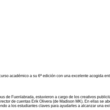
rso académico a su 6ª edición con una excelente acogida entre
pus de Fuenlabrada, estuvieron a cargo de los creativos publici
irector de cuentas Erik Olivera (de Madison MK). En ellas se ab
endo a los estudiantes claves para ayudarles a alcanzar una exit