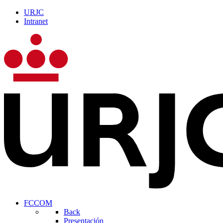
URJC
Intranet
FCCOM
Back
Presentación