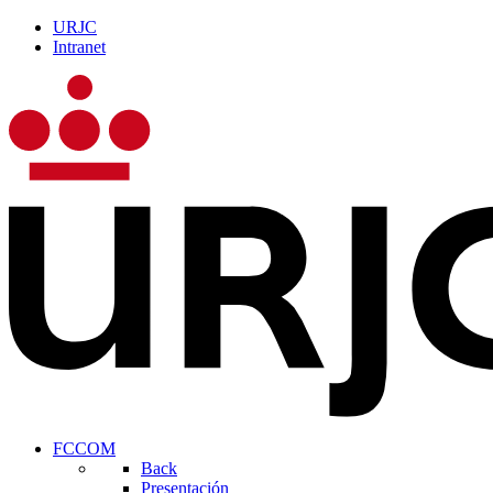
URJC
Intranet
FCCOM
Back
Presentación