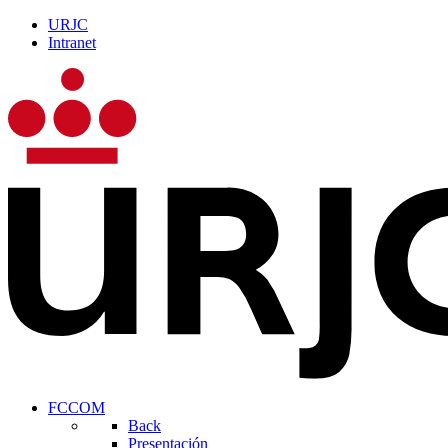
URJC
Intranet
FCCOM
Back
Presentación