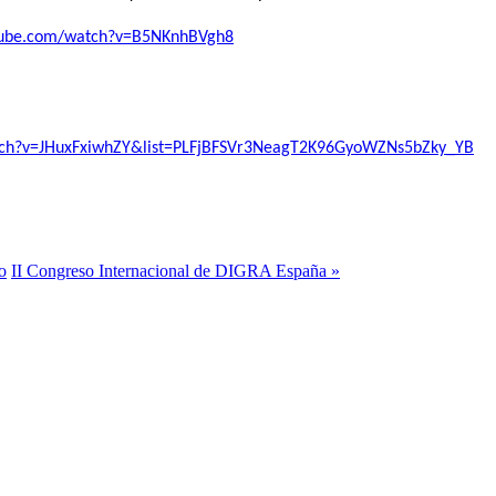
tube.com/watch?v=B5NKnhBVgh8
tch?v=JHuxFxiwhZY&list=PLFjBFSVr3NeagT2K96GyoWZNs5bZky_YB
o
II Congreso Internacional de DIGRA España »