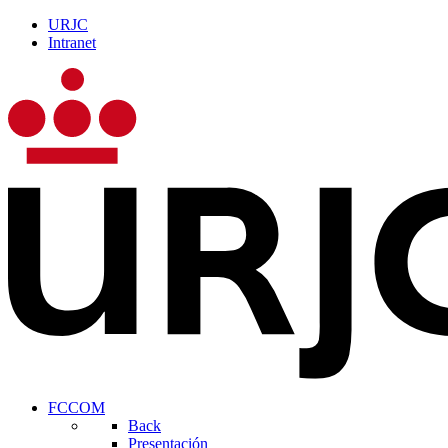
URJC
Intranet
FCCOM
Back
Presentación