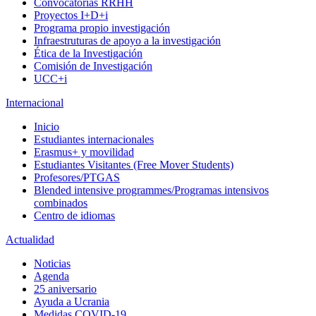
Convocatorias RRHH
Proyectos I+D+i
Programa propio investigación
Infraestruturas de apoyo a la investigación
Ética de la Investigación
Comisión de Investigación
UCC+i
Internacional
Inicio
Estudiantes internacionales
Erasmus+ y movilidad
Estudiantes Visitantes (Free Mover Students)
Profesores/PTGAS
Blended intensive programmes/Programas intensivos
combinados
Centro de idiomas
Actualidad
Noticias
Agenda
25 aniversario
Ayuda a Ucrania
Medidas COVID-19