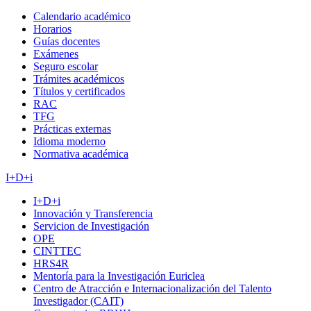
Calendario académico
Horarios
Guías docentes
Exámenes
Seguro escolar
Trámites académicos
Títulos y certificados
RAC
TFG
Prácticas externas
Idioma moderno
Normativa académica
I+D+i
I+D+i
Innovación y Transferencia
Servicion de Investigación
OPE
CINTTEC
HRS4R
Mentoría para la Investigación Euriclea
Centro de Atracción e Internacionalización del Talento
Investigador (CAIT)