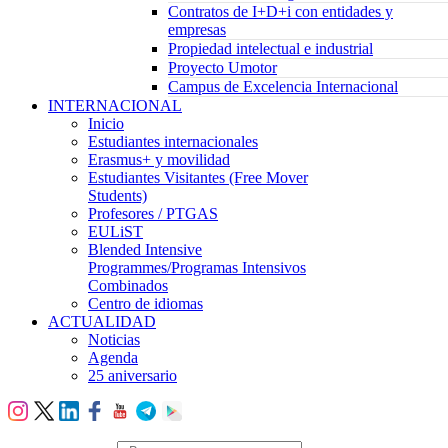
Contratos de I+D+i con entidades y
empresas
Propiedad intelectual e industrial
Proyecto Umotor
Campus de Excelencia Internacional
INTERNACIONAL
Inicio
Estudiantes internacionales
Erasmus+ y movilidad
Estudiantes Visitantes (Free Mover
Students)
Profesores / PTGAS
EULiST
Blended Intensive
Programmes/Programas Intensivos
Combinados
Centro de idiomas
ACTUALIDAD
Noticias
Agenda
25 aniversario