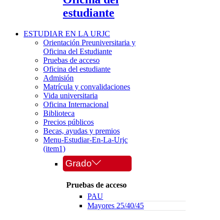
estudiante
ESTUDIAR EN LA URJC
Orientación Preuniversitaria y
Oficina del Estudiante
Pruebas de acceso
Oficina del estudiante
Admisión
Matrícula y convalidaciones
Vida universitaria
Oficina Internacional
Biblioteca
Precios públicos
Becas, ayudas y premios
Menu-Estudiar-En-La-Urjc
(item1)
Grado
Pruebas de acceso
PAU
Mayores 25/40/45