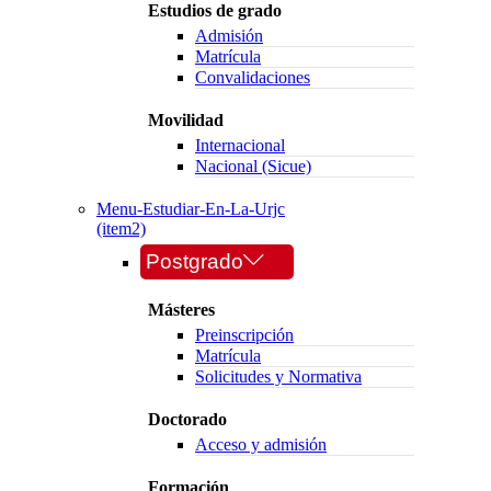
Estudios de grado
Admisión
Matrícula
Convalidaciones
Movilidad
Internacional
Nacional (Sicue)
Menu-Estudiar-En-La-Urjc
(item2)
Postgrado
Másteres
Preinscripción
Matrícula
Solicitudes y Normativa
Doctorado
Acceso y admisión
Formación