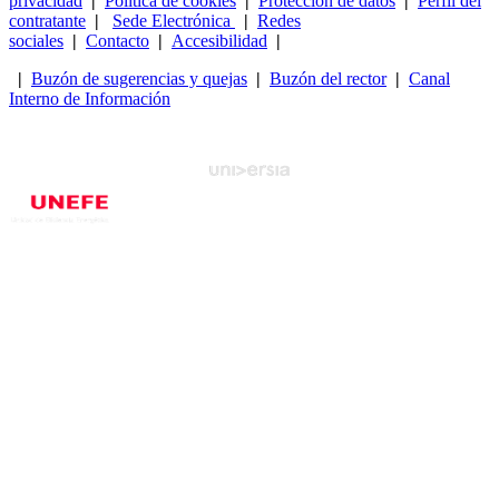
privacidad
|
Política de cookies
|
Protección de datos
|
Perfil del
contratante
|
Sede Electrónica
|
Redes
sociales
|
Contacto
|
Accesibilidad
|
|
Buzón de sugerencias y quejas
|
Buzón del rector
|
Canal
Interno de Información