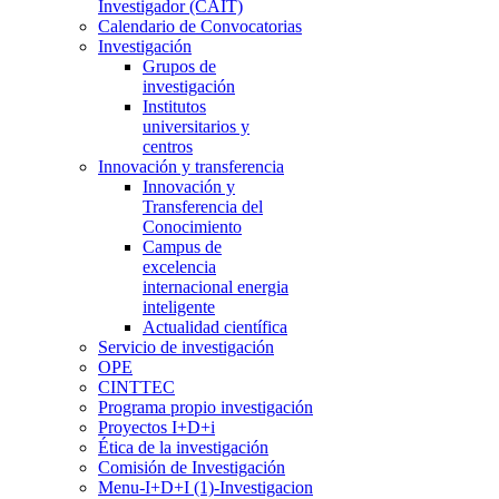
Investigador (CAIT)
Calendario de Convocatorias
Investigación
Grupos de
investigación
Institutos
universitarios y
centros
Innovación y transferencia
Innovación y
Transferencia del
Conocimiento
Campus de
excelencia
internacional energia
inteligente
Actualidad científica
Servicio de investigación
OPE
CINTTEC
Programa propio investigación
Proyectos I+D+i
Ética de la investigación
Comisión de Investigación
Menu-I+D+I (1)-Investigacion