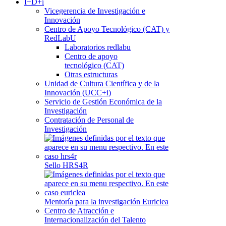
I+D+i
Vicegerencia de Investigación e
Innovación
Centro de Apoyo Tecnológico (CAT) y
RedLabU
Laboratorios redlabu
Centro de apoyo
tecnológico (CAT)
Otras estructuras
Unidad de Cultura Científica y de la
Innovación (UCC+i)
Servicio de Gestión Económica de la
Investigación
Contratación de Personal de
Investigación
Sello HRS4R
Mentoría para la investigación Euriclea
Centro de Atracción e
Internacionalización del Talento