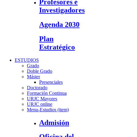
Profesores e
Investigadores
Agenda 2030
Plan
Estratégico
ESTUDIOS
Grado
Doble Grado
Máster
Presenciales
Doctorado
Formación Continua
URJC Mayores
URJC online
Menu-Estudios (item)
Admisión
Oficina del