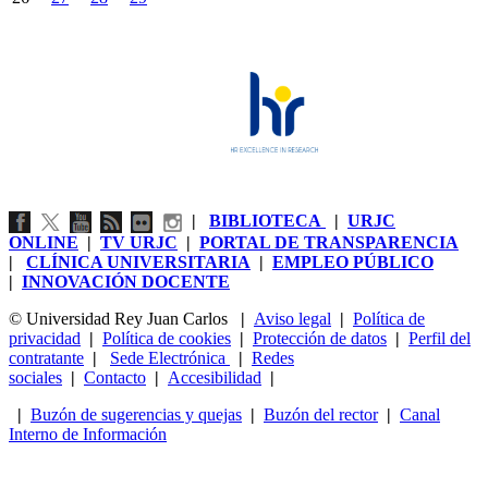
|
BIBLIOTECA
|
URJC
ONLINE
|
TV URJC
|
PORTAL DE TRANSPARENCIA
|
CLÍNICA UNIVERSITARIA
|
EMPLEO PÚBLICO
|
INNOVACIÓN DOCENTE
© Universidad Rey Juan Carlos
|
Aviso legal
|
Política de
privacidad
|
Política de cookies
|
Protección de datos
|
Perfil del
contratante
|
Sede Electrónica
|
Redes
sociales
|
Contacto
|
Accesibilidad
|
|
Buzón de sugerencias y quejas
|
Buzón del rector
|
Canal
Interno de Información