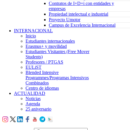
Contratos de I+D+i con entidades y
empresas
Propiedad intelectual e industrial
Proyecto Umotor
Campus de Excelencia Internacional
INTERNACIONAL
Inicio
Estudiantes internacionales
Erasmus+ y movilidad
Estudiantes Visitantes (Free Mover
Students)
Profesores / PTGAS
EULiST
Blended Intensive
Programmes/Programas Intensivos
Combinados
Centro de idiomas
ACTUALIDAD
Noticias
Agenda
25 aniversario