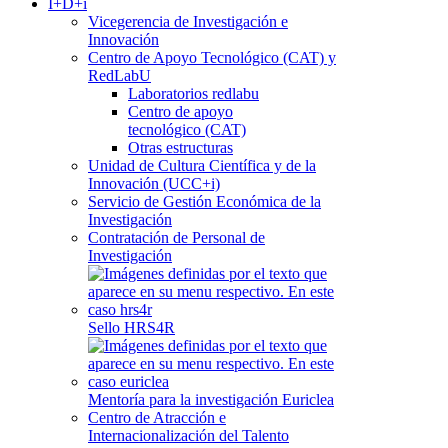
I+D+i
Vicegerencia de Investigación e
Innovación
Centro de Apoyo Tecnológico (CAT) y
RedLabU
Laboratorios redlabu
Centro de apoyo
tecnológico (CAT)
Otras estructuras
Unidad de Cultura Científica y de la
Innovación (UCC+i)
Servicio de Gestión Económica de la
Investigación
Contratación de Personal de
Investigación
Sello HRS4R
Mentoría para la investigación Euriclea
Centro de Atracción e
Internacionalización del Talento