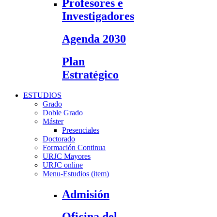
Profesores e
Investigadores
Agenda 2030
Plan
Estratégico
ESTUDIOS
Grado
Doble Grado
Máster
Presenciales
Doctorado
Formación Continua
URJC Mayores
URJC online
Menu-Estudios (item)
Admisión
Oficina del