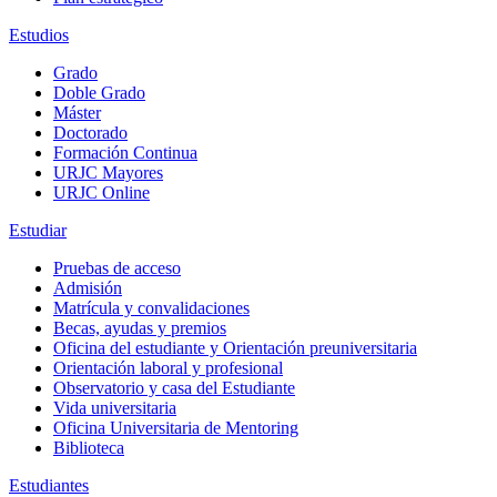
Estudios
Grado
Doble Grado
Máster
Doctorado
Formación Continua
URJC Mayores
URJC Online
Estudiar
Pruebas de acceso
Admisión
Matrícula y convalidaciones
Becas, ayudas y premios
Oficina del estudiante y Orientación preuniversitaria
Orientación laboral y profesional
Observatorio y casa del Estudiante
Vida universitaria
Oficina Universitaria de Mentoring
Biblioteca
Estudiantes