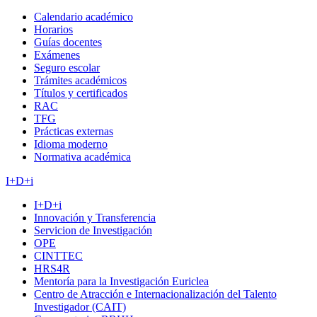
Calendario académico
Horarios
Guías docentes
Exámenes
Seguro escolar
Trámites académicos
Títulos y certificados
RAC
TFG
Prácticas externas
Idioma moderno
Normativa académica
I+D+i
I+D+i
Innovación y Transferencia
Servicion de Investigación
OPE
CINTTEC
HRS4R
Mentoría para la Investigación Euriclea
Centro de Atracción e Internacionalización del Talento
Investigador (CAIT)