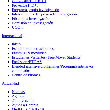
Convocatorias RRHH
Proyectos I+D+i
Programa propio investigación
Infraestruturas de apoyo a la investigación
Ética de la Investigación
Comisión de Investigación
UCC+i
Internacional
Inicio
Estudiantes internacionales
Erasmus+ y movilidad
Estudiantes Visitantes (Free Mover Students)
Profesores/PTGAS
Blended intensive programmes/Programas intensivos
combinados
Centro de idiomas
Actualidad
Noticias
Agenda
25 aniversario
Ayuda a Ucrania
Medidas COVID-19