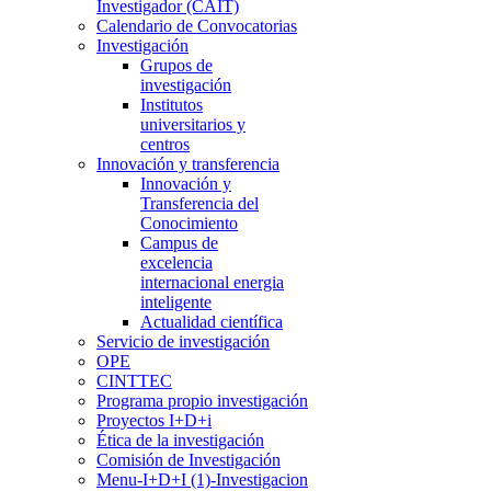
Investigador (CAIT)
Calendario de Convocatorias
Investigación
Grupos de
investigación
Institutos
universitarios y
centros
Innovación y transferencia
Innovación y
Transferencia del
Conocimiento
Campus de
excelencia
internacional energia
inteligente
Actualidad científica
Servicio de investigación
OPE
CINTTEC
Programa propio investigación
Proyectos I+D+i
Ética de la investigación
Comisión de Investigación
Menu-I+D+I (1)-Investigacion