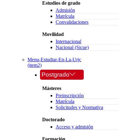
Estudios de grado
Admisión
Matrícula
Convalidaciones
Movilidad
Internacional
Nacional (Sicue)
Menu-Estudiar-En-La-Urjc
(item2)
Postgrado
Másteres
Preinscripción
Matrícula
Solicitudes y Normativa
Doctorado
Acceso y admisión
Formación