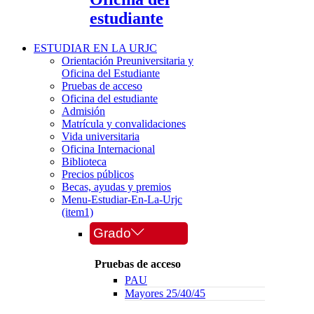
estudiante
ESTUDIAR EN LA URJC
Orientación Preuniversitaria y
Oficina del Estudiante
Pruebas de acceso
Oficina del estudiante
Admisión
Matrícula y convalidaciones
Vida universitaria
Oficina Internacional
Biblioteca
Precios públicos
Becas, ayudas y premios
Menu-Estudiar-En-La-Urjc
(item1)
Grado
Pruebas de acceso
PAU
Mayores 25/40/45