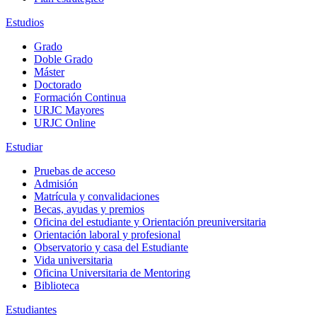
Estudios
Grado
Doble Grado
Máster
Doctorado
Formación Continua
URJC Mayores
URJC Online
Estudiar
Pruebas de acceso
Admisión
Matrícula y convalidaciones
Becas, ayudas y premios
Oficina del estudiante y Orientación preuniversitaria
Orientación laboral y profesional
Observatorio y casa del Estudiante
Vida universitaria
Oficina Universitaria de Mentoring
Biblioteca
Estudiantes