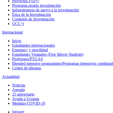
Proyectos I+D+i
Programa propio investigación
Infraestruturas de apoyo a la investigación
Ética de la Investigación
Comisión de Investigación
UCC+i
Internacional
Inicio
Estudiantes internacionales
Erasmus+ y movilidad
Estudiantes Visitantes (Free Mover Students)
Profesores/PTGAS
Blended intensive programmes/Programas intensivos combinad
Centro de idiomas
Actualidad
Noticias
Agenda
25 aniversario
Ayuda a Ucrania
Medidas COVID-19
Intranet