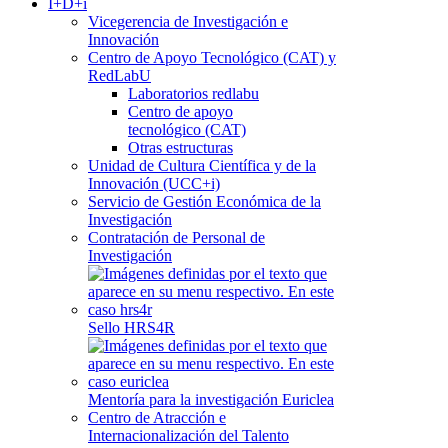
I+D+i
Vicegerencia de Investigación e
Innovación
Centro de Apoyo Tecnológico (CAT) y
RedLabU
Laboratorios redlabu
Centro de apoyo
tecnológico (CAT)
Otras estructuras
Unidad de Cultura Científica y de la
Innovación (UCC+i)
Servicio de Gestión Económica de la
Investigación
Contratación de Personal de
Investigación
Sello HRS4R
Mentoría para la investigación Euriclea
Centro de Atracción e
Internacionalización del Talento