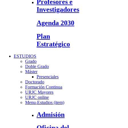
Profesores e
Investigadores
Agenda 2030
Plan
Estratégico
ESTUDIOS
Grado
Doble Grado
Máster
Presenciales
Doctorado
Formación Continua
URJC Mayores
URJC online
Menu-Estudios (item)
Admisión
Oficina del