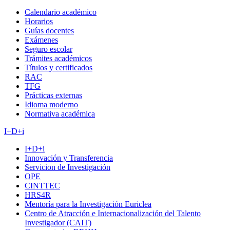
Calendario académico
Horarios
Guías docentes
Exámenes
Seguro escolar
Trámites académicos
Títulos y certificados
RAC
TFG
Prácticas externas
Idioma moderno
Normativa académica
I+D+i
I+D+i
Innovación y Transferencia
Servicion de Investigación
OPE
CINTTEC
HRS4R
Mentoría para la Investigación Euriclea
Centro de Atracción e Internacionalización del Talento
Investigador (CAIT)