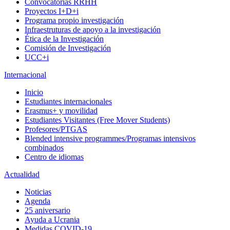
Convocatorias RRHH
Proyectos I+D+i
Programa propio investigación
Infraestruturas de apoyo a la investigación
Ética de la Investigación
Comisión de Investigación
UCC+i
Internacional
Inicio
Estudiantes internacionales
Erasmus+ y movilidad
Estudiantes Visitantes (Free Mover Students)
Profesores/PTGAS
Blended intensive programmes/Programas intensivos
combinados
Centro de idiomas
Actualidad
Noticias
Agenda
25 aniversario
Ayuda a Ucrania
Medidas COVID-19