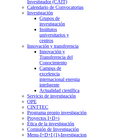
Investigador (CAIT)
Calendario de Convocatorias
Investigación
Grupos de
investigación
Institutos
universitarios y
centros
Innovación y transferencia
Innovación y
Transferencia del
Conocimiento
Campus de
excelencia
internacional energia
inteligente
Actualidad científica
Servicio de investigación
OPE
CINTTEC
Programa propio investigación
Proyectos I+D+i
Ética de la investigación
Comisión de Investigación
Menu-I+D+I (1)-Investigacion