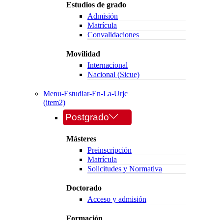
Estudios de grado
Admisión
Matrícula
Convalidaciones
Movilidad
Internacional
Nacional (Sicue)
Menu-Estudiar-En-La-Urjc
(item2)
Postgrado
Másteres
Preinscripción
Matrícula
Solicitudes y Normativa
Doctorado
Acceso y admisión
Formación