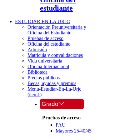
estudiante
ESTUDIAR EN LA URJC
Orientación Preuniversitaria y
Oficina del Estudiante
Pruebas de acceso
Oficina del estudiante
Admisión
Matrícula y convalidaciones
Vida universitaria
Oficina Internacional
Biblioteca
Precios públicos
Becas, ayudas y premios
Menu-Estudiar-En-La-Urjc
(item1)
Grado
Pruebas de acceso
PAU
Mayores 25/40/45