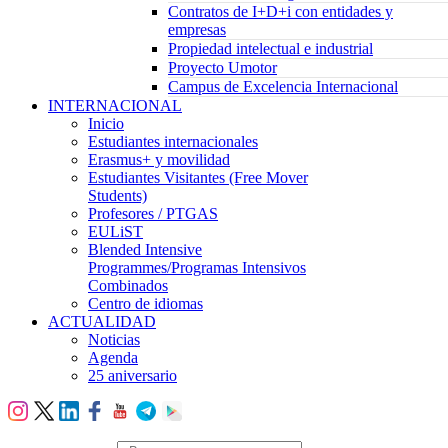
Contratos de I+D+i con entidades y
empresas
Propiedad intelectual e industrial
Proyecto Umotor
Campus de Excelencia Internacional
INTERNACIONAL
Inicio
Estudiantes internacionales
Erasmus+ y movilidad
Estudiantes Visitantes (Free Mover
Students)
Profesores / PTGAS
EULiST
Blended Intensive
Programmes/Programas Intensivos
Combinados
Centro de idiomas
ACTUALIDAD
Noticias
Agenda
25 aniversario