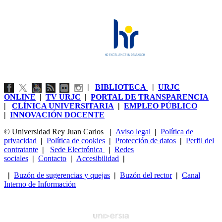
|
BIBLIOTECA
|
URJC
ONLINE
|
TV URJC
|
PORTAL DE TRANSPARENCIA
|
CLÍNICA UNIVERSITARIA
|
EMPLEO PÚBLICO
|
INNOVACIÓN DOCENTE
© Universidad Rey Juan Carlos
|
Aviso legal
|
Política de
privacidad
|
Política de cookies
|
Protección de datos
|
Perfil del
contratante
|
Sede Electrónica
|
Redes
sociales
|
Contacto
|
Accesibilidad
|
|
Buzón de sugerencias y quejas
|
Buzón del rector
|
Canal
Interno de Información