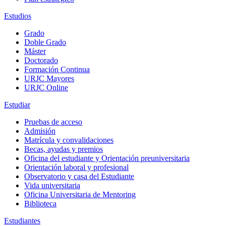
Estudios
Grado
Doble Grado
Máster
Doctorado
Formación Continua
URJC Mayores
URJC Online
Estudiar
Pruebas de acceso
Admisión
Matrícula y convalidaciones
Becas, ayudas y premios
Oficina del estudiante y Orientación preuniversitaria
Orientación laboral y profesional
Observatorio y casa del Estudiante
Vida universitaria
Oficina Universitaria de Mentoring
Biblioteca
Estudiantes