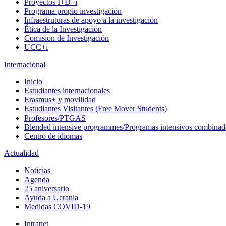
Proyectos I+D+i
Programa propio investigación
Infraestruturas de apoyo a la investigación
Ética de la Investigación
Comisión de Investigación
UCC+i
Internacional
Inicio
Estudiantes internacionales
Erasmus+ y movilidad
Estudiantes Visitantes (Free Mover Students)
Profesores/PTGAS
Blended intensive programmes/Programas intensivos combinad
Centro de idiomas
Actualidad
Noticias
Agenda
25 aniversario
Ayuda a Ucrania
Medidas COVID-19
Intranet