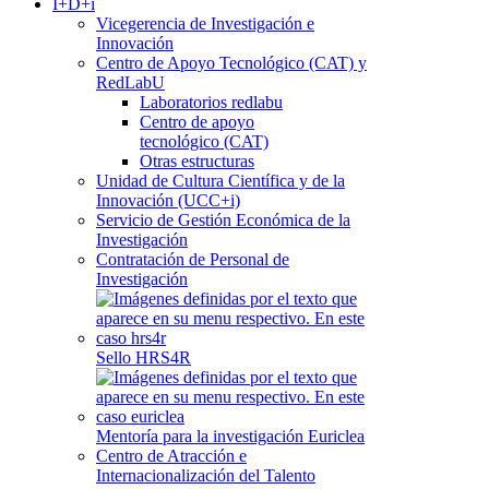
I+D+i
Vicegerencia de Investigación e
Innovación
Centro de Apoyo Tecnológico (CAT) y
RedLabU
Laboratorios redlabu
Centro de apoyo
tecnológico (CAT)
Otras estructuras
Unidad de Cultura Científica y de la
Innovación (UCC+i)
Servicio de Gestión Económica de la
Investigación
Contratación de Personal de
Investigación
Sello HRS4R
Mentoría para la investigación Euriclea
Centro de Atracción e
Internacionalización del Talento