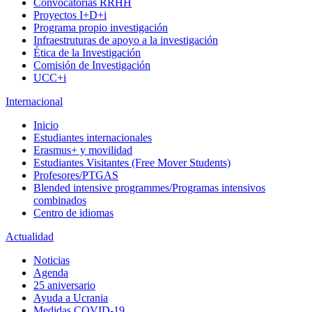
Convocatorias RRHH
Proyectos I+D+i
Programa propio investigación
Infraestruturas de apoyo a la investigación
Ética de la Investigación
Comisión de Investigación
UCC+i
Internacional
Inicio
Estudiantes internacionales
Erasmus+ y movilidad
Estudiantes Visitantes (Free Mover Students)
Profesores/PTGAS
Blended intensive programmes/Programas intensivos
combinados
Centro de idiomas
Actualidad
Noticias
Agenda
25 aniversario
Ayuda a Ucrania
Medidas COVID-19