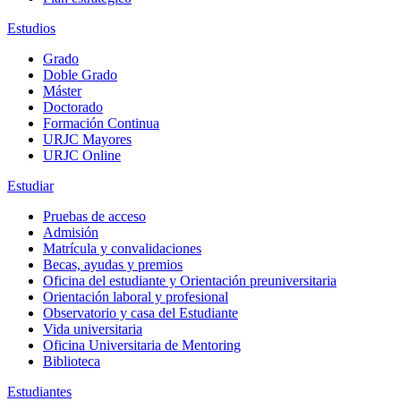
Estudios
Grado
Doble Grado
Máster
Doctorado
Formación Continua
URJC Mayores
URJC Online
Estudiar
Pruebas de acceso
Admisión
Matrícula y convalidaciones
Becas, ayudas y premios
Oficina del estudiante y Orientación preuniversitaria
Orientación laboral y profesional
Observatorio y casa del Estudiante
Vida universitaria
Oficina Universitaria de Mentoring
Biblioteca
Estudiantes