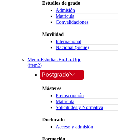
Estudios de grado
Admisión
Matrícula
Convalidaciones
Movilidad
Internacional
Nacional (Sicue)
Menu-Estudiar-En-La-Urjc
(item2)
Postgrado
Másteres
Preinscripción
Matrícula
Solicitudes y Normativa
Doctorado
Acceso y admisión
Formación