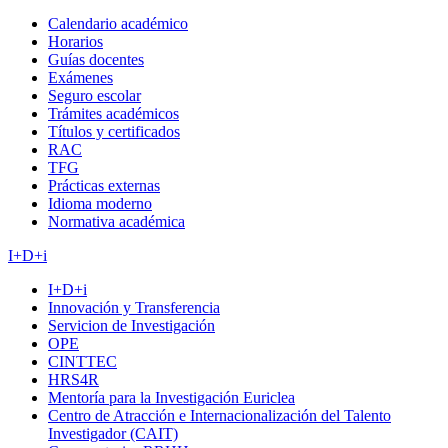
Calendario académico
Horarios
Guías docentes
Exámenes
Seguro escolar
Trámites académicos
Títulos y certificados
RAC
TFG
Prácticas externas
Idioma moderno
Normativa académica
I+D+i
I+D+i
Innovación y Transferencia
Servicion de Investigación
OPE
CINTTEC
HRS4R
Mentoría para la Investigación Euriclea
Centro de Atracción e Internacionalización del Talento
Investigador (CAIT)