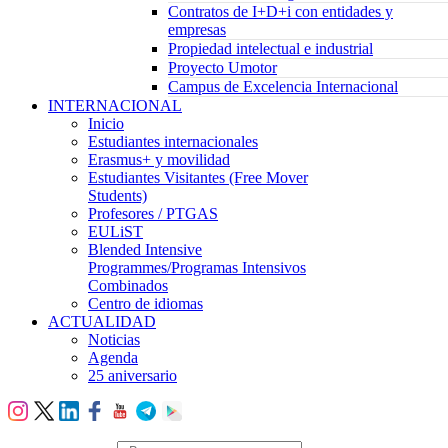
Contratos de I+D+i con entidades y
empresas
Propiedad intelectual e industrial
Proyecto Umotor
Campus de Excelencia Internacional
INTERNACIONAL
Inicio
Estudiantes internacionales
Erasmus+ y movilidad
Estudiantes Visitantes (Free Mover
Students)
Profesores / PTGAS
EULiST
Blended Intensive
Programmes/Programas Intensivos
Combinados
Centro de idiomas
ACTUALIDAD
Noticias
Agenda
25 aniversario