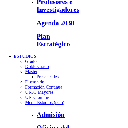
Profesores e
Investigadores
Agenda 2030
Plan
Estratégico
ESTUDIOS
Grado
Doble Grado
Máster
Presenciales
Doctorado
Formación Continua
URJC Mayores
URJC online
Menu-Estudios (item)
Admisión
Oficina del