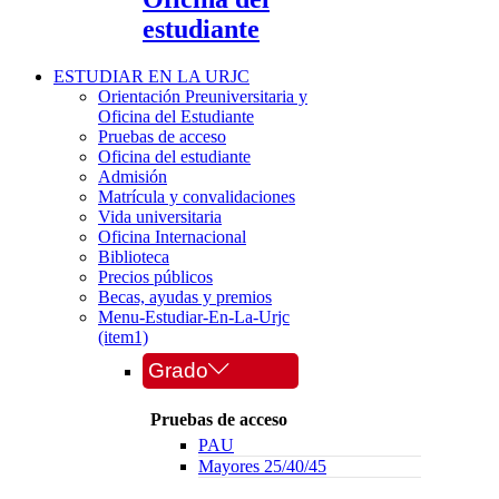
estudiante
ESTUDIAR EN LA URJC
Orientación Preuniversitaria y
Oficina del Estudiante
Pruebas de acceso
Oficina del estudiante
Admisión
Matrícula y convalidaciones
Vida universitaria
Oficina Internacional
Biblioteca
Precios públicos
Becas, ayudas y premios
Menu-Estudiar-En-La-Urjc
(item1)
Grado
Pruebas de acceso
PAU
Mayores 25/40/45