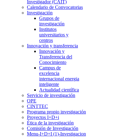
Investigador (CAIT)
Calendario de Convocatorias
Investigación
Grupos de
investigación
Institutos
universitarios y
centros
Innovación y transferencia
Innovación y
Transferencia del
Conocimiento
Campus de
excelencia
internacional energia
inteligente
Actualidad científica
Servicio de investigación
OPE
CINTTEC
Programa propio investigación
Proyectos I+D+i
Ética de la investigación
Comisión de Investigación
Menu-I+D+I (1)-Investigacion