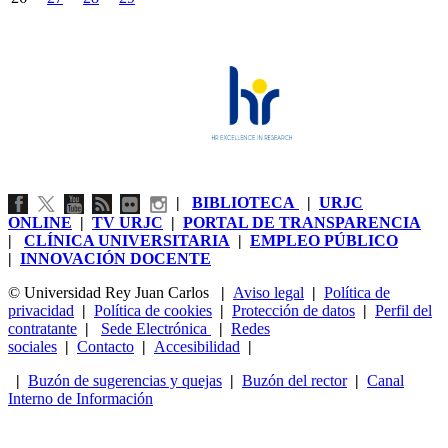
|
BIBLIOTECA
|
URJC
ONLINE
|
TV URJC
|
PORTAL DE TRANSPARENCIA
|
CLÍNICA UNIVERSITARIA
|
EMPLEO PÚBLICO
|
INNOVACIÓN DOCENTE
© Universidad Rey Juan Carlos
|
Aviso legal
|
Política de
privacidad
|
Política de cookies
|
Protección de datos
|
Perfil del
contratante
|
Sede Electrónica
|
Redes
sociales
|
Contacto
|
Accesibilidad
|
|
Buzón de sugerencias y quejas
|
Buzón del rector
|
Canal
Interno de Información