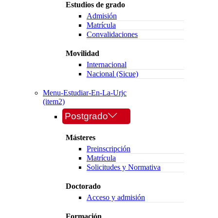
Estudios de grado
Admisión
Matrícula
Convalidaciones
Movilidad
Internacional
Nacional (Sicue)
Menu-Estudiar-En-La-Urjc
(item2)
Postgrado
Másteres
Preinscripción
Matrícula
Solicitudes y Normativa
Doctorado
Acceso y admisión
Formación