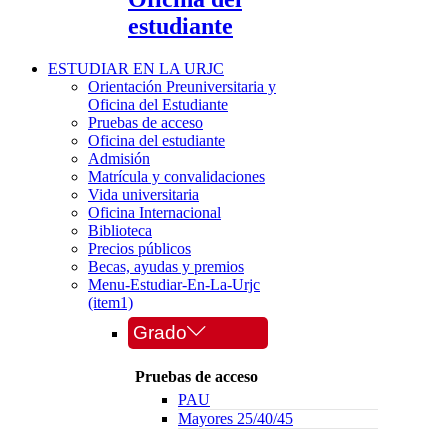
estudiante
ESTUDIAR EN LA URJC
Orientación Preuniversitaria y
Oficina del Estudiante
Pruebas de acceso
Oficina del estudiante
Admisión
Matrícula y convalidaciones
Vida universitaria
Oficina Internacional
Biblioteca
Precios públicos
Becas, ayudas y premios
Menu-Estudiar-En-La-Urjc
(item1)
Grado
Pruebas de acceso
PAU
Mayores 25/40/45