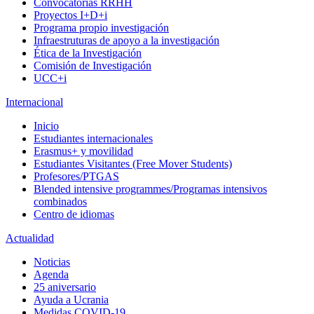
Convocatorias RRHH
Proyectos I+D+i
Programa propio investigación
Infraestruturas de apoyo a la investigación
Ética de la Investigación
Comisión de Investigación
UCC+i
Internacional
Inicio
Estudiantes internacionales
Erasmus+ y movilidad
Estudiantes Visitantes (Free Mover Students)
Profesores/PTGAS
Blended intensive programmes/Programas intensivos
combinados
Centro de idiomas
Actualidad
Noticias
Agenda
25 aniversario
Ayuda a Ucrania
Medidas COVID-19