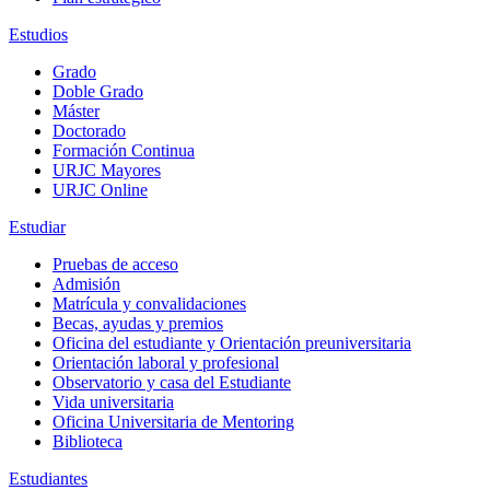
Estudios
Grado
Doble Grado
Máster
Doctorado
Formación Continua
URJC Mayores
URJC Online
Estudiar
Pruebas de acceso
Admisión
Matrícula y convalidaciones
Becas, ayudas y premios
Oficina del estudiante y Orientación preuniversitaria
Orientación laboral y profesional
Observatorio y casa del Estudiante
Vida universitaria
Oficina Universitaria de Mentoring
Biblioteca
Estudiantes