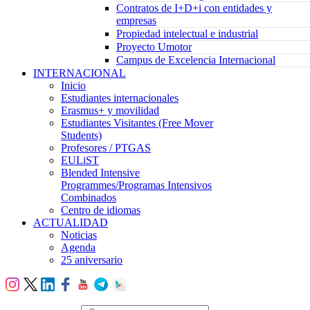
Contratos de I+D+i con entidades y
empresas
Propiedad intelectual e industrial
Proyecto Umotor
Campus de Excelencia Internacional
INTERNACIONAL
Inicio
Estudiantes internacionales
Erasmus+ y movilidad
Estudiantes Visitantes (Free Mover
Students)
Profesores / PTGAS
EULiST
Blended Intensive
Programmes/Programas Intensivos
Combinados
Centro de idiomas
ACTUALIDAD
Noticias
Agenda
25 aniversario