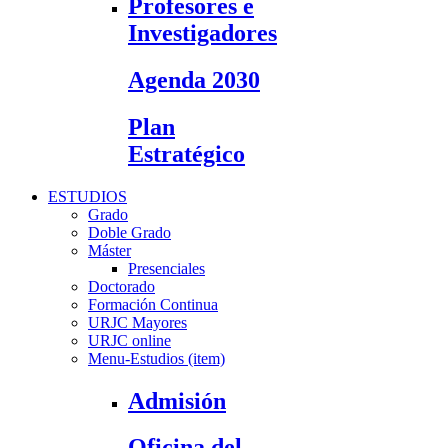
Profesores e
Investigadores
Agenda 2030
Plan
Estratégico
ESTUDIOS
Grado
Doble Grado
Máster
Presenciales
Doctorado
Formación Continua
URJC Mayores
URJC online
Menu-Estudios (item)
Admisión
Oficina del