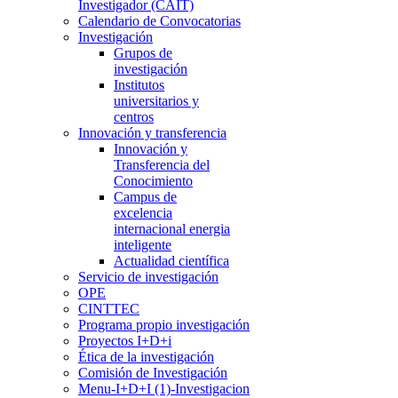
Investigador (CAIT)
Calendario de Convocatorias
Investigación
Grupos de
investigación
Institutos
universitarios y
centros
Innovación y transferencia
Innovación y
Transferencia del
Conocimiento
Campus de
excelencia
internacional energia
inteligente
Actualidad científica
Servicio de investigación
OPE
CINTTEC
Programa propio investigación
Proyectos I+D+i
Ética de la investigación
Comisión de Investigación
Menu-I+D+I (1)-Investigacion