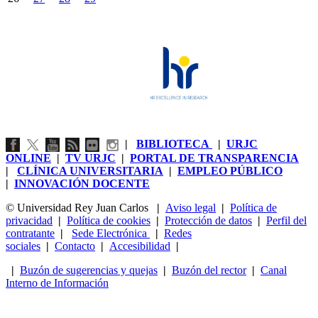
|
BIBLIOTECA
|
URJC
ONLINE
|
TV URJC
|
PORTAL DE TRANSPARENCIA
|
CLÍNICA UNIVERSITARIA
|
EMPLEO PÚBLICO
|
INNOVACIÓN DOCENTE
© Universidad Rey Juan Carlos
|
Aviso legal
|
Política de
privacidad
|
Política de cookies
|
Protección de datos
|
Perfil del
contratante
|
Sede Electrónica
|
Redes
sociales
|
Contacto
|
Accesibilidad
|
|
Buzón de sugerencias y quejas
|
Buzón del rector
|
Canal
Interno de Información