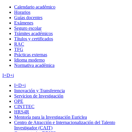
Calendario académico
Horarios
Guías docentes
Exámenes
Seguro escolar
Trámites académicos
Títulos y certificados
RAC
TFG
Prácticas externas
Idioma moderno
Normativa académica
I+D+i
I+D+i
Innovación y Transferencia
Servicion de Investigación
OPE
CINTTEC
HRS4R
Mentoría para la Investigación Euriclea
Centro de Atracción e Internacionalización del Talento
Investigador (CAIT)