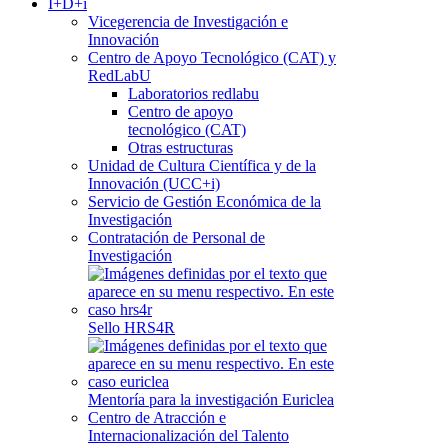
I+D+i
Vicegerencia de Investigación e
Innovación
Centro de Apoyo Tecnológico (CAT) y
RedLabU
Laboratorios redlabu
Centro de apoyo
tecnológico (CAT)
Otras estructuras
Unidad de Cultura Científica y de la
Innovación (UCC+i)
Servicio de Gestión Económica de la
Investigación
Contratación de Personal de
Investigación
Sello HRS4R
Mentoría para la investigación Euriclea
Centro de Atracción e
Internacionalización del Talento