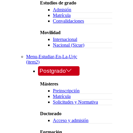
Estudios de grado
Admisión
Matrícula
Convalidaciones
Movilidad
Internacional
Nacional (Sicue)
Menu-Estudiar-En-La-Urjc
(item2)
Postgrado
Másteres
Preinscripción
Matrícula
Solicitudes y Normativa
Doctorado
Acceso y admisión
Formación