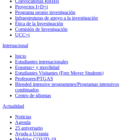
Convocatorias RRHH
Proyectos I+D+i
Programa propio investigación
Infraestruturas de apoyo a la investigación
Ética de la Investigación
Comisión de Investigación
UCC+i
Internacional
Inicio
Estudiantes internacionales
Erasmus+ y movilidad
Estudiantes Visitantes (Free Mover Students)
Profesores/PTGAS
Blended intensive programmes/Programas intensivos
combinados
Centro de idiomas
Actualidad
Noticias
Agenda
25 aniversario
Ayuda a Ucrania
Medidas COVID-19