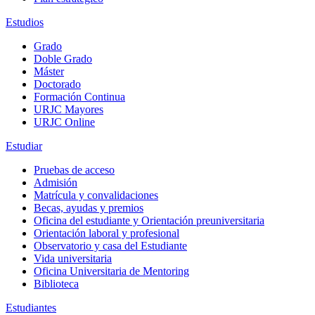
Estudios
Grado
Doble Grado
Máster
Doctorado
Formación Continua
URJC Mayores
URJC Online
Estudiar
Pruebas de acceso
Admisión
Matrícula y convalidaciones
Becas, ayudas y premios
Oficina del estudiante y Orientación preuniversitaria
Orientación laboral y profesional
Observatorio y casa del Estudiante
Vida universitaria
Oficina Universitaria de Mentoring
Biblioteca
Estudiantes