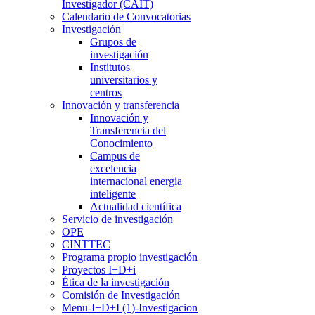
Investigador (CAIT)
Calendario de Convocatorias
Investigación
Grupos de
investigación
Institutos
universitarios y
centros
Innovación y transferencia
Innovación y
Transferencia del
Conocimiento
Campus de
excelencia
internacional energia
inteligente
Actualidad científica
Servicio de investigación
OPE
CINTTEC
Programa propio investigación
Proyectos I+D+i
Ética de la investigación
Comisión de Investigación
Menu-I+D+I (1)-Investigacion