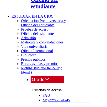
estudiante
ESTUDIAR EN LA URJC
Orientación Preuniversitaria y
Oficina del Estudiante
Pruebas de acceso
Oficina del estudiante
Admisión
Matrícula y convalidaciones
Vida universitaria
Oficina Internacional
Biblioteca
Precios públicos
Becas, ayudas y premios
Menu-Estudiar-En-La-Urjc
(item1)
Grado
Pruebas de acceso
PAU
Mayores 25/40/45