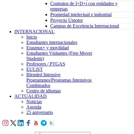
Contratos de I+D+i con entidades y
empresas
Propiedad intelectual e industrial
Proyecto Umotor
Campus de Excelencia Internacional
INTERNACIONAL
Inicio
Estudiantes internacionales
Erasmus+ y movilidad
Estudiantes Visitantes (Free Mover
Students)
Profesores / PTGAS
EULiST
Blended Intensive
Programmes/Programas Intensivos
Combinados
Centro de idiomas
ACTUALIDAD
Noticias
Agenda
25 aniversario