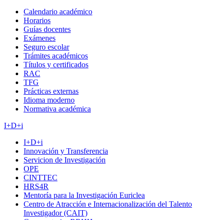
Calendario académico
Horarios
Guías docentes
Exámenes
Seguro escolar
Trámites académicos
Títulos y certificados
RAC
TFG
Prácticas externas
Idioma moderno
Normativa académica
I+D+i
I+D+i
Innovación y Transferencia
Servicion de Investigación
OPE
CINTTEC
HRS4R
Mentoría para la Investigación Euriclea
Centro de Atracción e Internacionalización del Talento
Investigador (CAIT)