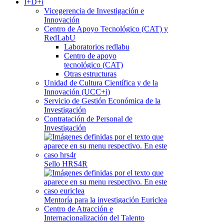
I+D+i
Vicegerencia de Investigación e
Innovación
Centro de Apoyo Tecnológico (CAT) y
RedLabU
Laboratorios redlabu
Centro de apoyo
tecnológico (CAT)
Otras estructuras
Unidad de Cultura Científica y de la
Innovación (UCC+i)
Servicio de Gestión Económica de la
Investigación
Contratación de Personal de
Investigación
Sello HRS4R
Mentoría para la investigación Euriclea
Centro de Atracción e
Internacionalización del Talento