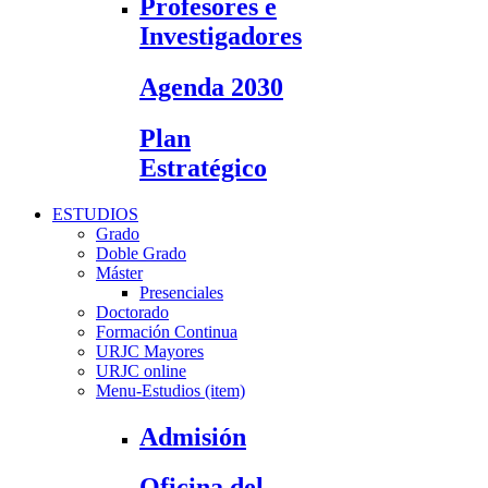
Profesores e
Investigadores
Agenda 2030
Plan
Estratégico
ESTUDIOS
Grado
Doble Grado
Máster
Presenciales
Doctorado
Formación Continua
URJC Mayores
URJC online
Menu-Estudios (item)
Admisión
Oficina del