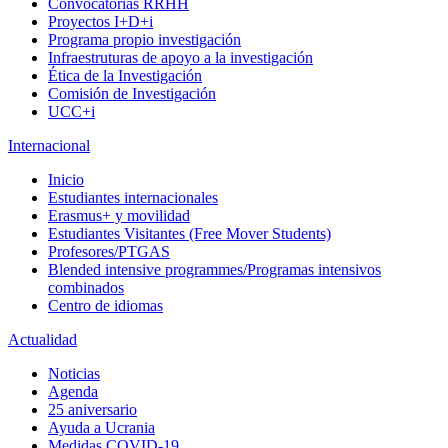
Convocatorias RRHH
Proyectos I+D+i
Programa propio investigación
Infraestruturas de apoyo a la investigación
Ética de la Investigación
Comisión de Investigación
UCC+i
Internacional
Inicio
Estudiantes internacionales
Erasmus+ y movilidad
Estudiantes Visitantes (Free Mover Students)
Profesores/PTGAS
Blended intensive programmes/Programas intensivos
combinados
Centro de idiomas
Actualidad
Noticias
Agenda
25 aniversario
Ayuda a Ucrania
Medidas COVID-19