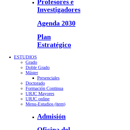
Profesores e
Investigadores
Agenda 2030
Plan
Estratégico
ESTUDIOS
Grado
Doble Grado
Máster
Presenciales
Doctorado
Formación Continua
URJC Mayores
URJC online
Menu-Estudios (item)
Admisión
Oficina del