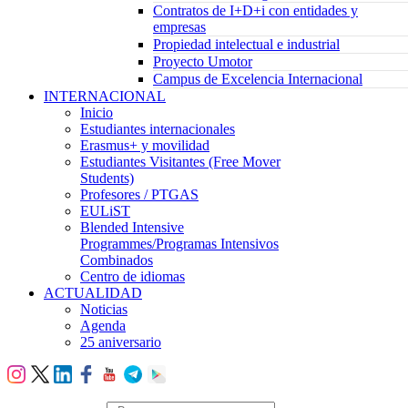
Contratos de I+D+i con entidades y
empresas
Propiedad intelectual e industrial
Proyecto Umotor
Campus de Excelencia Internacional
INTERNACIONAL
Inicio
Estudiantes internacionales
Erasmus+ y movilidad
Estudiantes Visitantes (Free Mover
Students)
Profesores / PTGAS
EULiST
Blended Intensive
Programmes/Programas Intensivos
Combinados
Centro de idiomas
ACTUALIDAD
Noticias
Agenda
25 aniversario