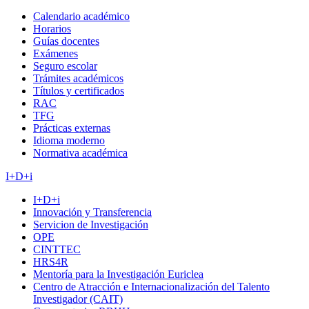
Calendario académico
Horarios
Guías docentes
Exámenes
Seguro escolar
Trámites académicos
Títulos y certificados
RAC
TFG
Prácticas externas
Idioma moderno
Normativa académica
I+D+i
I+D+i
Innovación y Transferencia
Servicion de Investigación
OPE
CINTTEC
HRS4R
Mentoría para la Investigación Euriclea
Centro de Atracción e Internacionalización del Talento
Investigador (CAIT)