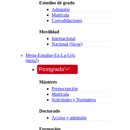
Estudios de grado
Admisión
Matrícula
Convalidaciones
Movilidad
Internacional
Nacional (Sicue)
Menu-Estudiar-En-La-Urjc
(item2)
Postgrado
Másteres
Preinscripción
Matrícula
Solicitudes y Normativa
Doctorado
Acceso y admisión
Formación