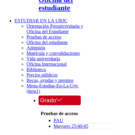
estudiante
ESTUDIAR EN LA URJC
Orientación Preuniversitaria y
Oficina del Estudiante
Pruebas de acceso
Oficina del estudiante
Admisión
Matrícula y convalidaciones
Vida universitaria
Oficina Internacional
Biblioteca
Precios públicos
Becas, ayudas y premios
Menu-Estudiar-En-La-Urjc
(item1)
Grado
Pruebas de acceso
PAU
Mayores 25/40/45