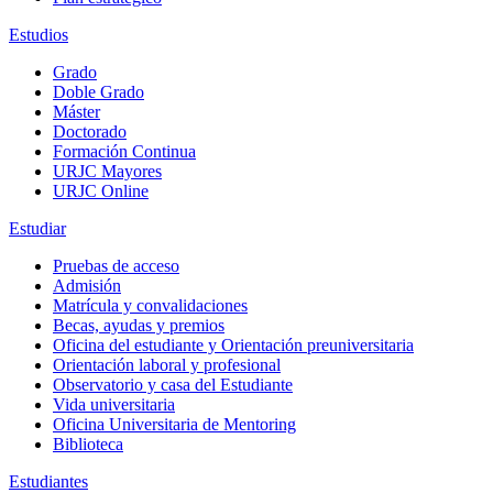
Estudios
Grado
Doble Grado
Máster
Doctorado
Formación Continua
URJC Mayores
URJC Online
Estudiar
Pruebas de acceso
Admisión
Matrícula y convalidaciones
Becas, ayudas y premios
Oficina del estudiante y Orientación preuniversitaria
Orientación laboral y profesional
Observatorio y casa del Estudiante
Vida universitaria
Oficina Universitaria de Mentoring
Biblioteca
Estudiantes