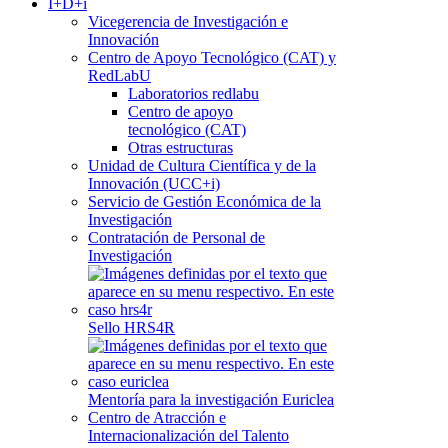
I+D+i
Vicegerencia de Investigación e
Innovación
Centro de Apoyo Tecnológico (CAT) y
RedLabU
Laboratorios redlabu
Centro de apoyo
tecnológico (CAT)
Otras estructuras
Unidad de Cultura Científica y de la
Innovación (UCC+i)
Servicio de Gestión Económica de la
Investigación
Contratación de Personal de
Investigación
Sello HRS4R
Mentoría para la investigación Euriclea
Centro de Atracción e
Internacionalización del Talento