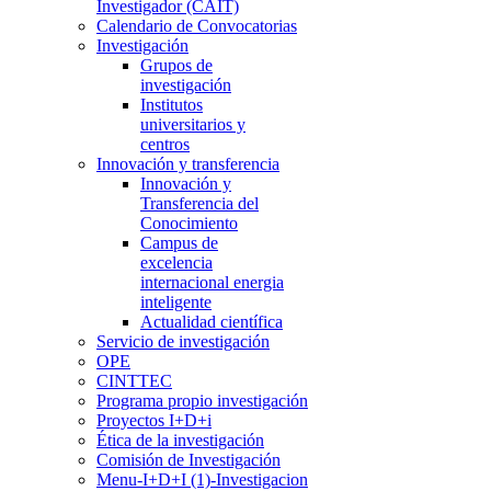
Investigador (CAIT)
Calendario de Convocatorias
Investigación
Grupos de
investigación
Institutos
universitarios y
centros
Innovación y transferencia
Innovación y
Transferencia del
Conocimiento
Campus de
excelencia
internacional energia
inteligente
Actualidad científica
Servicio de investigación
OPE
CINTTEC
Programa propio investigación
Proyectos I+D+i
Ética de la investigación
Comisión de Investigación
Menu-I+D+I (1)-Investigacion