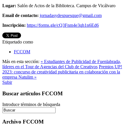
Lugar:
Salón de Actos de la Biblioteca. Campus de Vicálvaro
Email de contacto:
jornadasydespuesque@gmail.com
Inscripción:
https://forms.gle/cQ3Fnm4e3qh1n6Ed6
Etiquetado como
FCCOM
Más en esta sección:
« Estudiantes de Publicidad de Fuenlabrada,
líderes en el Tour de Agencias del Club de Creativos
Premios UP!
2023: concurso de creatividad publicitaria en colaboración con la
empresa Natulim »
Subir
Buscar artículos FCCOM
Introduce términos de búsqueda
Archivo FCCOM