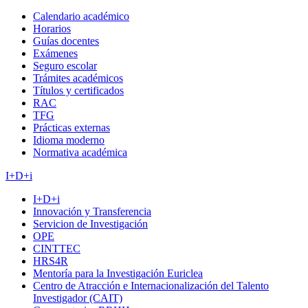
Calendario académico
Horarios
Guías docentes
Exámenes
Seguro escolar
Trámites académicos
Títulos y certificados
RAC
TFG
Prácticas externas
Idioma moderno
Normativa académica
I+D+i
I+D+i
Innovación y Transferencia
Servicion de Investigación
OPE
CINTTEC
HRS4R
Mentoría para la Investigación Euriclea
Centro de Atracción e Internacionalización del Talento
Investigador (CAIT)