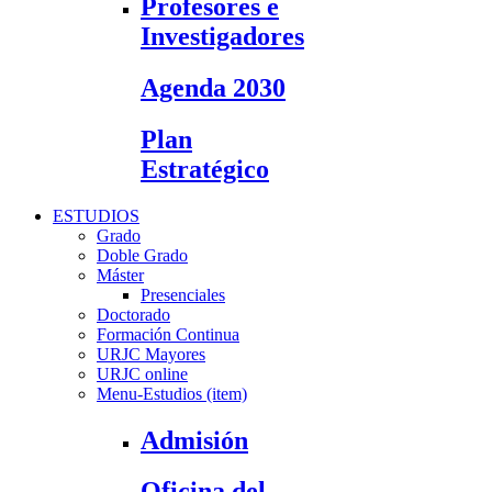
Profesores e
Investigadores
Agenda 2030
Plan
Estratégico
ESTUDIOS
Grado
Doble Grado
Máster
Presenciales
Doctorado
Formación Continua
URJC Mayores
URJC online
Menu-Estudios (item)
Admisión
Oficina del