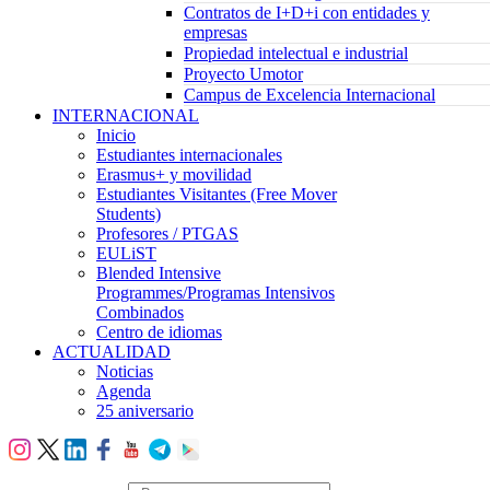
Contratos de I+D+i con entidades y
empresas
Propiedad intelectual e industrial
Proyecto Umotor
Campus de Excelencia Internacional
INTERNACIONAL
Inicio
Estudiantes internacionales
Erasmus+ y movilidad
Estudiantes Visitantes (Free Mover
Students)
Profesores / PTGAS
EULiST
Blended Intensive
Programmes/Programas Intensivos
Combinados
Centro de idiomas
ACTUALIDAD
Noticias
Agenda
25 aniversario