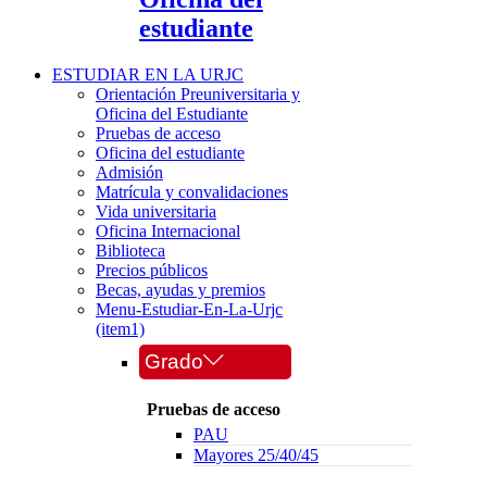
estudiante
ESTUDIAR EN LA URJC
Orientación Preuniversitaria y
Oficina del Estudiante
Pruebas de acceso
Oficina del estudiante
Admisión
Matrícula y convalidaciones
Vida universitaria
Oficina Internacional
Biblioteca
Precios públicos
Becas, ayudas y premios
Menu-Estudiar-En-La-Urjc
(item1)
Grado
Pruebas de acceso
PAU
Mayores 25/40/45