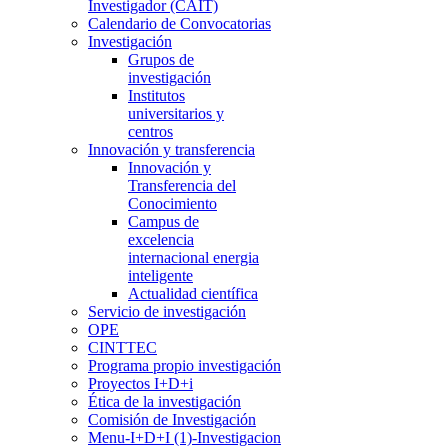
Investigador (CAIT)
Calendario de Convocatorias
Investigación
Grupos de
investigación
Institutos
universitarios y
centros
Innovación y transferencia
Innovación y
Transferencia del
Conocimiento
Campus de
excelencia
internacional energia
inteligente
Actualidad científica
Servicio de investigación
OPE
CINTTEC
Programa propio investigación
Proyectos I+D+i
Ética de la investigación
Comisión de Investigación
Menu-I+D+I (1)-Investigacion