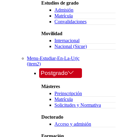
Estudios de grado
Admisión
Matrícula
Convalidaciones
Movilidad
Internacional
Nacional (Sicue)
Menu-Estudiar-En-La-Urjc
(item2)
Postgrado
Másteres
Preinscripción
Matrícula
Solicitudes y Normativa
Doctorado
Acceso y admisión
Formación