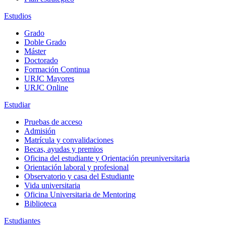
Estudios
Grado
Doble Grado
Máster
Doctorado
Formación Continua
URJC Mayores
URJC Online
Estudiar
Pruebas de acceso
Admisión
Matrícula y convalidaciones
Becas, ayudas y premios
Oficina del estudiante y Orientación preuniversitaria
Orientación laboral y profesional
Observatorio y casa del Estudiante
Vida universitaria
Oficina Universitaria de Mentoring
Biblioteca
Estudiantes