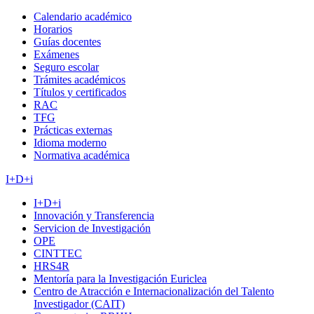
Calendario académico
Horarios
Guías docentes
Exámenes
Seguro escolar
Trámites académicos
Títulos y certificados
RAC
TFG
Prácticas externas
Idioma moderno
Normativa académica
I+D+i
I+D+i
Innovación y Transferencia
Servicion de Investigación
OPE
CINTTEC
HRS4R
Mentoría para la Investigación Euriclea
Centro de Atracción e Internacionalización del Talento
Investigador (CAIT)