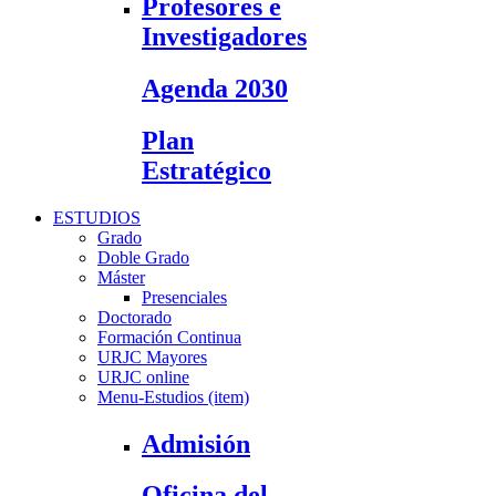
Profesores e
Investigadores
Agenda 2030
Plan
Estratégico
ESTUDIOS
Grado
Doble Grado
Máster
Presenciales
Doctorado
Formación Continua
URJC Mayores
URJC online
Menu-Estudios (item)
Admisión
Oficina del