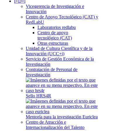
I+D+i
Vicegerencia de Investigación e
Innovación
Centro de Apoyo Tecnológico (CAT) y
RedLabU
Laboratorios redlabu
Centro de apoyo
tecnológico (CAT)
Otras estructuras
Unidad de Cultura Científica y de la
Innovación (UCC+i)
Servicio de Gestión Económica de la
Investigación
Contratación de Personal de
Investigación
Sello HRS4R
Mentoría para la investigación Euriclea
Centro de Atracción e
Internacionalización del Talento