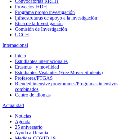
Convocatorias RRHH
Proyectos I+D+i
Programa propio investigación
Infraestruturas de apoyo a la investigación
Ética de la Investigación
Comisión de Investigación
UCC+i
Internacional
Inicio
Estudiantes internacionales
Erasmus+ y movilidad
Estudiantes Visitantes (Free Mover Students)
Profesores/PTGAS
Blended intensive programmes/Programas intensivos
combinados
Centro de idiomas
Actualidad
Noticias
Agenda
25 aniversario
Ayuda a Ucrania
Medidas COVID-19