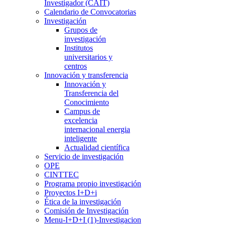
Investigador (CAIT)
Calendario de Convocatorias
Investigación
Grupos de
investigación
Institutos
universitarios y
centros
Innovación y transferencia
Innovación y
Transferencia del
Conocimiento
Campus de
excelencia
internacional energia
inteligente
Actualidad científica
Servicio de investigación
OPE
CINTTEC
Programa propio investigación
Proyectos I+D+i
Ética de la investigación
Comisión de Investigación
Menu-I+D+I (1)-Investigacion