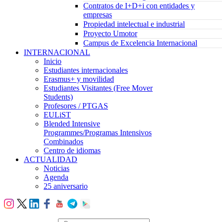
Contratos de I+D+i con entidades y
empresas
Propiedad intelectual e industrial
Proyecto Umotor
Campus de Excelencia Internacional
INTERNACIONAL
Inicio
Estudiantes internacionales
Erasmus+ y movilidad
Estudiantes Visitantes (Free Mover
Students)
Profesores / PTGAS
EULiST
Blended Intensive
Programmes/Programas Intensivos
Combinados
Centro de idiomas
ACTUALIDAD
Noticias
Agenda
25 aniversario