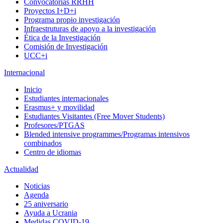
Convocatorias RRHH
Proyectos I+D+i
Programa propio investigación
Infraestruturas de apoyo a la investigación
Ética de la Investigación
Comisión de Investigación
UCC+i
Internacional
Inicio
Estudiantes internacionales
Erasmus+ y movilidad
Estudiantes Visitantes (Free Mover Students)
Profesores/PTGAS
Blended intensive programmes/Programas intensivos
combinados
Centro de idiomas
Actualidad
Noticias
Agenda
25 aniversario
Ayuda a Ucrania
Medidas COVID-19