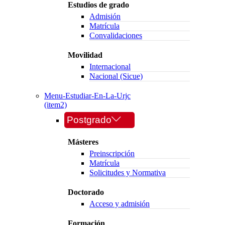
Estudios de grado
Admisión
Matrícula
Convalidaciones
Movilidad
Internacional
Nacional (Sicue)
Menu-Estudiar-En-La-Urjc
(item2)
Postgrado
Másteres
Preinscripción
Matrícula
Solicitudes y Normativa
Doctorado
Acceso y admisión
Formación