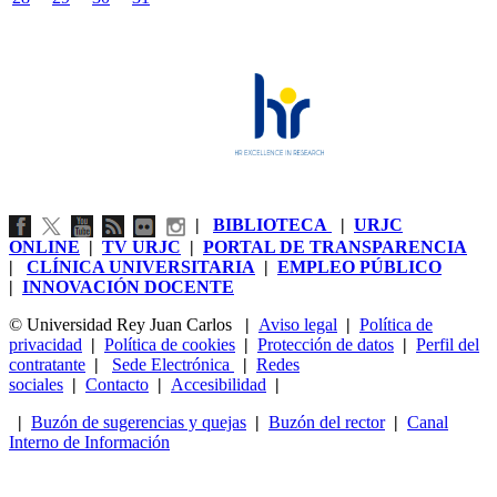
|
BIBLIOTECA
|
URJC
ONLINE
|
TV URJC
|
PORTAL DE TRANSPARENCIA
|
CLÍNICA UNIVERSITARIA
|
EMPLEO PÚBLICO
|
INNOVACIÓN DOCENTE
© Universidad Rey Juan Carlos
|
Aviso legal
|
Política de
privacidad
|
Política de cookies
|
Protección de datos
|
Perfil del
contratante
|
Sede Electrónica
|
Redes
sociales
|
Contacto
|
Accesibilidad
|
|
Buzón de sugerencias y quejas
|
Buzón del rector
|
Canal
Interno de Información