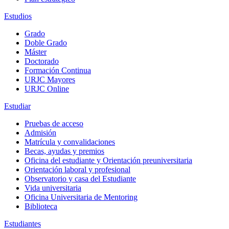
Estudios
Grado
Doble Grado
Máster
Doctorado
Formación Continua
URJC Mayores
URJC Online
Estudiar
Pruebas de acceso
Admisión
Matrícula y convalidaciones
Becas, ayudas y premios
Oficina del estudiante y Orientación preuniversitaria
Orientación laboral y profesional
Observatorio y casa del Estudiante
Vida universitaria
Oficina Universitaria de Mentoring
Biblioteca
Estudiantes