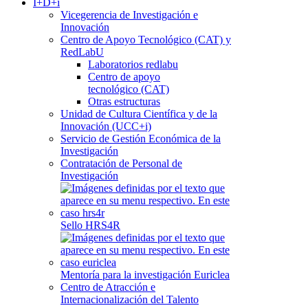
I+D+i
Vicegerencia de Investigación e
Innovación
Centro de Apoyo Tecnológico (CAT) y
RedLabU
Laboratorios redlabu
Centro de apoyo
tecnológico (CAT)
Otras estructuras
Unidad de Cultura Científica y de la
Innovación (UCC+i)
Servicio de Gestión Económica de la
Investigación
Contratación de Personal de
Investigación
Sello HRS4R
Mentoría para la investigación Euriclea
Centro de Atracción e
Internacionalización del Talento