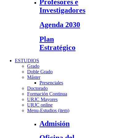
Profesores e
Investigadores
Agenda 2030
Plan
Estratégico
ESTUDIOS
Grado
Doble Grado
Máster
Presenciales
Doctorado
Formación Continua
URJC Mayores
URJC online
Menu-Estudios (item)
Admisión
Oficina del