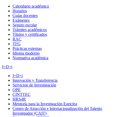
Calendario académico
Horarios
Guías docentes
Exámenes
Seguro escolar
Trámites académicos
Títulos y certificados
RAC
TFG
Prácticas externas
Idioma moderno
Normativa académica
I+D+i
I+D+i
Innovación y Transferencia
Servicion de Investigación
OPE
CINTTEC
HRS4R
Mentoría para la Investigación Euriclea
Centro de Atracción e Internacionalización del Talento
Investigador (CAIT)