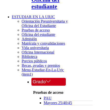
estudiante
ESTUDIAR EN LA URJC
Orientación Preuniversitaria y
Oficina del Estudiante
Pruebas de acceso
Oficina del estudiante
Admisión
Matrícula y convalidaciones
Vida universitaria
Oficina Internacional
Biblioteca
Precios públicos
Becas, ayudas y premios
Menu-Estudiar-En-La-Urjc
(item1)
Grado
Pruebas de acceso
PAU
Mayores 25/40/45