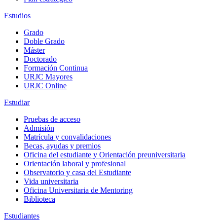
Estudios
Grado
Doble Grado
Máster
Doctorado
Formación Continua
URJC Mayores
URJC Online
Estudiar
Pruebas de acceso
Admisión
Matrícula y convalidaciones
Becas, ayudas y premios
Oficina del estudiante y Orientación preuniversitaria
Orientación laboral y profesional
Observatorio y casa del Estudiante
Vida universitaria
Oficina Universitaria de Mentoring
Biblioteca
Estudiantes