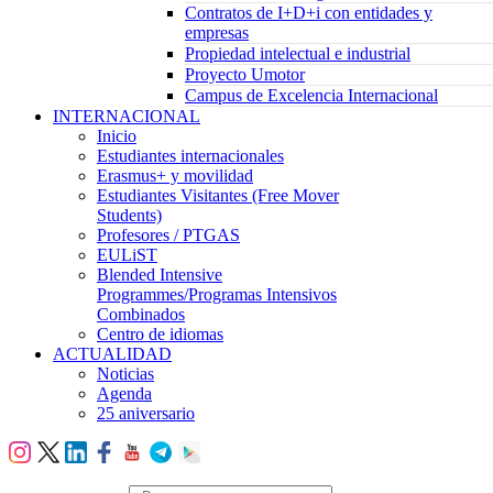
Contratos de I+D+i con entidades y
empresas
Propiedad intelectual e industrial
Proyecto Umotor
Campus de Excelencia Internacional
INTERNACIONAL
Inicio
Estudiantes internacionales
Erasmus+ y movilidad
Estudiantes Visitantes (Free Mover
Students)
Profesores / PTGAS
EULiST
Blended Intensive
Programmes/Programas Intensivos
Combinados
Centro de idiomas
ACTUALIDAD
Noticias
Agenda
25 aniversario