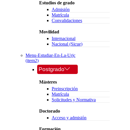
Estudios de grado
Admisión
Matrícula
Convalidaciones
Movilidad
Internacional
Nacional (Sicue)
Menu-Estudiar-En-La-Urjc
(item2)
Postgrado
Másteres
Preinscripción
Matrícula
Solicitudes y Normativa
Doctorado
Acceso y admisión
Formación