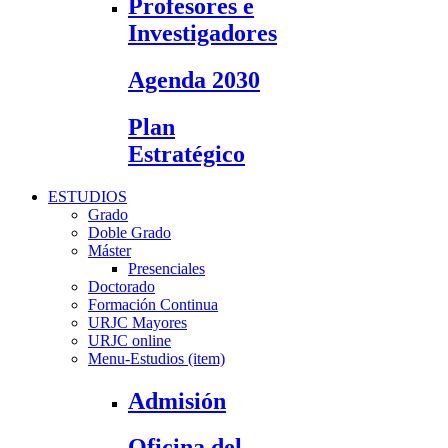
Profesores e
Investigadores
Agenda 2030
Plan
Estratégico
ESTUDIOS
Grado
Doble Grado
Máster
Presenciales
Doctorado
Formación Continua
URJC Mayores
URJC online
Menu-Estudios (item)
Admisión
Oficina del