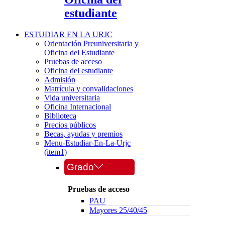
estudiante
ESTUDIAR EN LA URJC
Orientación Preuniversitaria y
Oficina del Estudiante
Pruebas de acceso
Oficina del estudiante
Admisión
Matrícula y convalidaciones
Vida universitaria
Oficina Internacional
Biblioteca
Precios públicos
Becas, ayudas y premios
Menu-Estudiar-En-La-Urjc
(item1)
Grado
Pruebas de acceso
PAU
Mayores 25/40/45