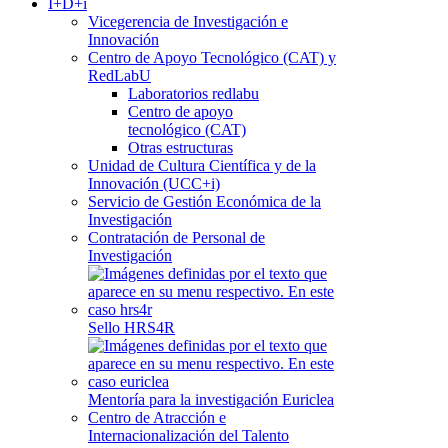
I+D+i
Vicegerencia de Investigación e
Innovación
Centro de Apoyo Tecnológico (CAT) y
RedLabU
Laboratorios redlabu
Centro de apoyo
tecnológico (CAT)
Otras estructuras
Unidad de Cultura Científica y de la
Innovación (UCC+i)
Servicio de Gestión Económica de la
Investigación
Contratación de Personal de
Investigación
Sello HRS4R
Mentoría para la investigación Euriclea
Centro de Atracción e
Internacionalización del Talento