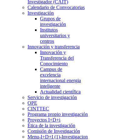
Investigador (CAIT)
Calendario de Convocatorias
Investigación
Grupos de
investigación
Institutos
universitarios y
centros
Innovación y transferencia
Innovación y
Transferencia del
Conocimiento
Campus de
excelencia
internacional energia
inteligente
Actualidad científica
Servicio de investigación
OPE
CINTTEC
Programa propio investigación
Proyectos I+D+i
Ética de la investigación
Comisión de Investigación
Menu-I+D+I (1)-Investigacion