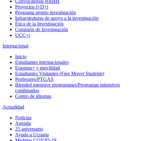
Convocatorias RRHH
Proyectos I+D+i
Programa propio investigación
Infraestruturas de apoyo a la investigación
Ética de la Investigación
Comisión de Investigación
UCC+i
Internacional
Inicio
Estudiantes internacionales
Erasmus+ y movilidad
Estudiantes Visitantes (Free Mover Students)
Profesores/PTGAS
Blended intensive programmes/Programas intensivos
combinados
Centro de idiomas
Actualidad
Noticias
Agenda
25 aniversario
Ayuda a Ucrania
Medidas COVID-19