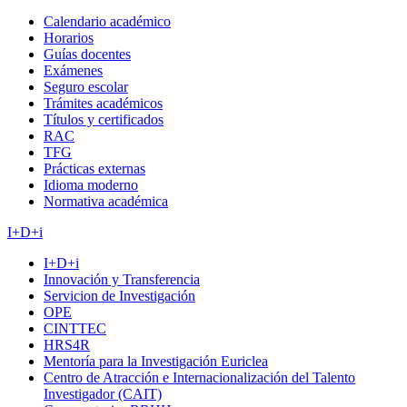
Calendario académico
Horarios
Guías docentes
Exámenes
Seguro escolar
Trámites académicos
Títulos y certificados
RAC
TFG
Prácticas externas
Idioma moderno
Normativa académica
I+D+i
I+D+i
Innovación y Transferencia
Servicion de Investigación
OPE
CINTTEC
HRS4R
Mentoría para la Investigación Euriclea
Centro de Atracción e Internacionalización del Talento
Investigador (CAIT)