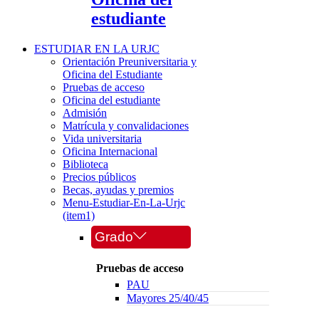
estudiante
ESTUDIAR EN LA URJC
Orientación Preuniversitaria y
Oficina del Estudiante
Pruebas de acceso
Oficina del estudiante
Admisión
Matrícula y convalidaciones
Vida universitaria
Oficina Internacional
Biblioteca
Precios públicos
Becas, ayudas y premios
Menu-Estudiar-En-La-Urjc
(item1)
Grado
Pruebas de acceso
PAU
Mayores 25/40/45