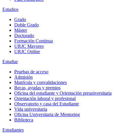
Estudios
Grado
Doble Grado
Máster
Doctorado
Formación Continua
URJC Mayores
URJC Online
Estudiar
Pruebas de acceso
Admisión
Matrícula y convalidaciones
Becas, ayudas y premios
Oficina del estudiante y Orientación preuniversitaria
Orientación laboral y profesional
Observatorio y casa del Estudiante
Vida universitaria
Oficina Universitaria de Mentoring
Biblioteca
Estudiantes