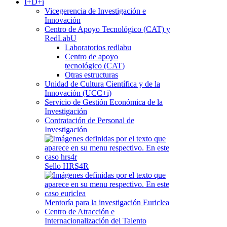
I+D+i
Vicegerencia de Investigación e
Innovación
Centro de Apoyo Tecnológico (CAT) y
RedLabU
Laboratorios redlabu
Centro de apoyo
tecnológico (CAT)
Otras estructuras
Unidad de Cultura Científica y de la
Innovación (UCC+i)
Servicio de Gestión Económica de la
Investigación
Contratación de Personal de
Investigación
Sello HRS4R
Mentoría para la investigación Euriclea
Centro de Atracción e
Internacionalización del Talento