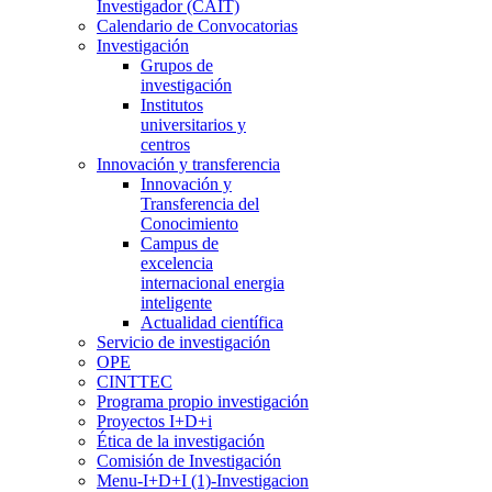
Investigador (CAIT)
Calendario de Convocatorias
Investigación
Grupos de
investigación
Institutos
universitarios y
centros
Innovación y transferencia
Innovación y
Transferencia del
Conocimiento
Campus de
excelencia
internacional energia
inteligente
Actualidad científica
Servicio de investigación
OPE
CINTTEC
Programa propio investigación
Proyectos I+D+i
Ética de la investigación
Comisión de Investigación
Menu-I+D+I (1)-Investigacion