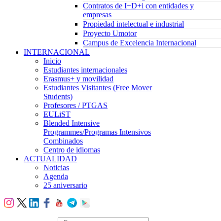
Contratos de I+D+i con entidades y
empresas
Propiedad intelectual e industrial
Proyecto Umotor
Campus de Excelencia Internacional
INTERNACIONAL
Inicio
Estudiantes internacionales
Erasmus+ y movilidad
Estudiantes Visitantes (Free Mover
Students)
Profesores / PTGAS
EULiST
Blended Intensive
Programmes/Programas Intensivos
Combinados
Centro de idiomas
ACTUALIDAD
Noticias
Agenda
25 aniversario