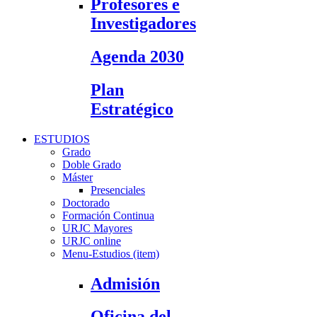
Profesores e
Investigadores
Agenda 2030
Plan
Estratégico
ESTUDIOS
Grado
Doble Grado
Máster
Presenciales
Doctorado
Formación Continua
URJC Mayores
URJC online
Menu-Estudios (item)
Admisión
Oficina del