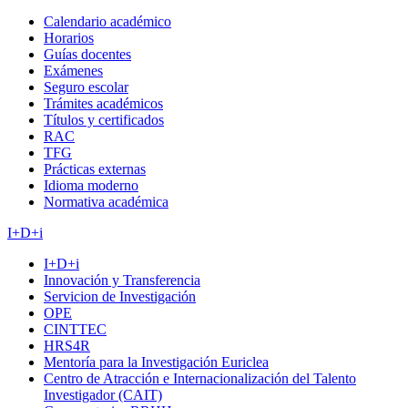
Calendario académico
Horarios
Guías docentes
Exámenes
Seguro escolar
Trámites académicos
Títulos y certificados
RAC
TFG
Prácticas externas
Idioma moderno
Normativa académica
I+D+i
I+D+i
Innovación y Transferencia
Servicion de Investigación
OPE
CINTTEC
HRS4R
Mentoría para la Investigación Euriclea
Centro de Atracción e Internacionalización del Talento
Investigador (CAIT)