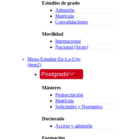
Estudios de grado
Admisión
Matrícula
Convalidaciones
Movilidad
Internacional
Nacional (Sicue)
Menu-Estudiar-En-La-Urjc
(item2)
Postgrado
Másteres
Preinscripción
Matrícula
Solicitudes y Normativa
Doctorado
Acceso y admisión
Formación