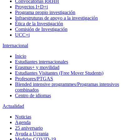
Convocatorias RRHH
Proyectos I+D+i
Programa propio investigación
Infraestruturas de apoyo a la investigación
Ética de la Investigación
Comisión de Investigación
UCC+i
Internacional
Inicio
Estudiantes internacionales
Erasmus+ y movilidad
Estudiantes Visitantes (Free Mover Students)
Profesores/PTGAS
Blended intensive programmes/Programas intensivos
combinados
Centro de idiomas
Actualidad
Noticias
Agenda
25 aniversario
Ayuda a Ucrania
Medidas COVID-19