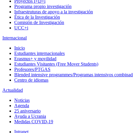
Proyectos I+D+i
Programa propio investigación
Infraestruturas de apoyo a la investigación
Ética de la Investigación
Comisión de Investigación
UCC+i
Internacional
Inicio
Estudiantes internacionales
Erasmus+ y movilidad
Estudiantes Visitantes (Free Mover Students)
Profesores/PTGAS
Blended intensive programmes/Programas intensivos combinad
Centro de idiomas
Actualidad
Noticias
Agenda
25 aniversario
Ayuda a Ucrania
Medidas COVID-19
Intranet