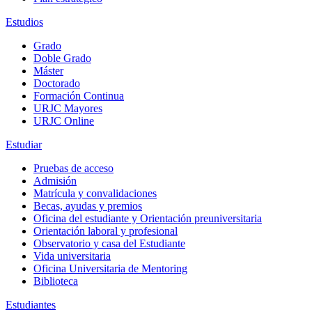
Estudios
Grado
Doble Grado
Máster
Doctorado
Formación Continua
URJC Mayores
URJC Online
Estudiar
Pruebas de acceso
Admisión
Matrícula y convalidaciones
Becas, ayudas y premios
Oficina del estudiante y Orientación preuniversitaria
Orientación laboral y profesional
Observatorio y casa del Estudiante
Vida universitaria
Oficina Universitaria de Mentoring
Biblioteca
Estudiantes