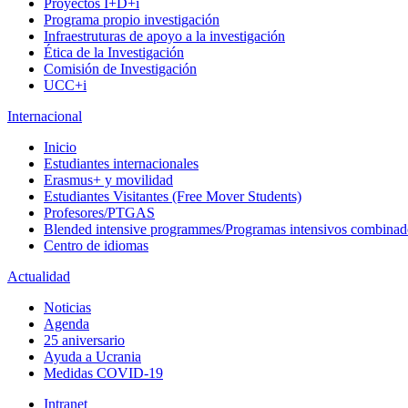
Proyectos I+D+i
Programa propio investigación
Infraestruturas de apoyo a la investigación
Ética de la Investigación
Comisión de Investigación
UCC+i
Internacional
Inicio
Estudiantes internacionales
Erasmus+ y movilidad
Estudiantes Visitantes (Free Mover Students)
Profesores/PTGAS
Blended intensive programmes/Programas intensivos combinad
Centro de idiomas
Actualidad
Noticias
Agenda
25 aniversario
Ayuda a Ucrania
Medidas COVID-19
Intranet