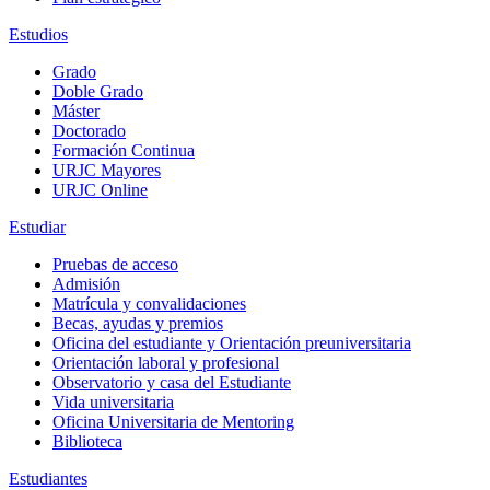
Estudios
Grado
Doble Grado
Máster
Doctorado
Formación Continua
URJC Mayores
URJC Online
Estudiar
Pruebas de acceso
Admisión
Matrícula y convalidaciones
Becas, ayudas y premios
Oficina del estudiante y Orientación preuniversitaria
Orientación laboral y profesional
Observatorio y casa del Estudiante
Vida universitaria
Oficina Universitaria de Mentoring
Biblioteca
Estudiantes