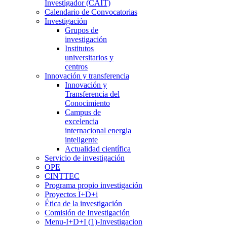
Investigador (CAIT)
Calendario de Convocatorias
Investigación
Grupos de
investigación
Institutos
universitarios y
centros
Innovación y transferencia
Innovación y
Transferencia del
Conocimiento
Campus de
excelencia
internacional energia
inteligente
Actualidad científica
Servicio de investigación
OPE
CINTTEC
Programa propio investigación
Proyectos I+D+i
Ética de la investigación
Comisión de Investigación
Menu-I+D+I (1)-Investigacion