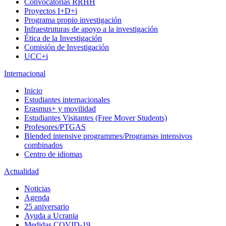
Convocatorias RRHH
Proyectos I+D+i
Programa propio investigación
Infraestruturas de apoyo a la investigación
Ética de la Investigación
Comisión de Investigación
UCC+i
Internacional
Inicio
Estudiantes internacionales
Erasmus+ y movilidad
Estudiantes Visitantes (Free Mover Students)
Profesores/PTGAS
Blended intensive programmes/Programas intensivos
combinados
Centro de idiomas
Actualidad
Noticias
Agenda
25 aniversario
Ayuda a Ucrania
Medidas COVID-19