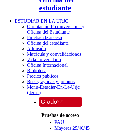
estudiante
ESTUDIAR EN LA URJC
Orientación Preuniversitaria y
Oficina del Estudiante
Pruebas de acceso
Oficina del estudiante
Admisión
Matrícula y convalidaciones
Vida universitaria
Oficina Internacional
Biblioteca
Precios públicos
Becas, ayudas y premios
Menu-Estudiar-En-La-Urjc
(item1)
Grado
Pruebas de acceso
PAU
Mayores 25/40/45