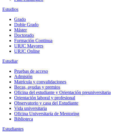
Estudios
Grado
Doble Grado
Máster
Doctorado
Formación Continua
URJC Mayores
URJC Online
Estudiar
Pruebas de acceso
Admisión
Matrícula y convalidaciones
Becas, ayudas y premios
Oficina del estudiante y Orientación preuniversitaria
Orientación laboral y profesional
Observatorio y casa del Estudiante
Vida universitaria
Oficina Universitaria de Mentoring
Biblioteca
Estudiantes