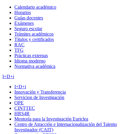
Calendario académico
Horarios
Guías docentes
Exámenes
Seguro escolar
Trámites académicos
Títulos y certificados
RAC
TFG
Prácticas externas
Idioma moderno
Normativa académica
I+D+i
I+D+i
Innovación y Transferencia
Servicion de Investigación
OPE
CINTTEC
HRS4R
Mentoría para la Investigación Euriclea
Centro de Atracción e Internacionalización del Talento
Investigador (CAIT)