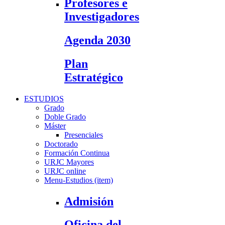
Profesores e
Investigadores
Agenda 2030
Plan
Estratégico
ESTUDIOS
Grado
Doble Grado
Máster
Presenciales
Doctorado
Formación Continua
URJC Mayores
URJC online
Menu-Estudios (item)
Admisión
Oficina del