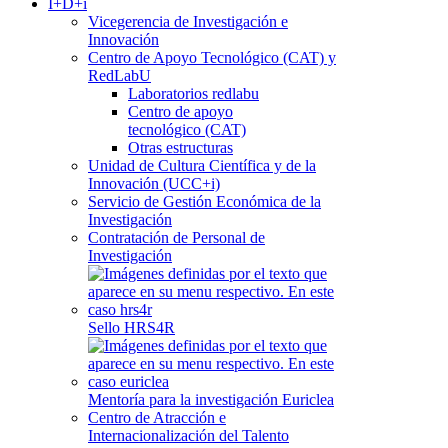
I+D+i
Vicegerencia de Investigación e
Innovación
Centro de Apoyo Tecnológico (CAT) y
RedLabU
Laboratorios redlabu
Centro de apoyo
tecnológico (CAT)
Otras estructuras
Unidad de Cultura Científica y de la
Innovación (UCC+i)
Servicio de Gestión Económica de la
Investigación
Contratación de Personal de
Investigación
Sello HRS4R
Mentoría para la investigación Euriclea
Centro de Atracción e
Internacionalización del Talento