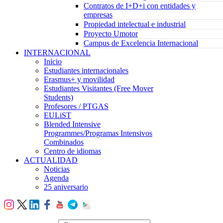
Contratos de I+D+i con entidades y
empresas
Propiedad intelectual e industrial
Proyecto Umotor
Campus de Excelencia Internacional
INTERNACIONAL
Inicio
Estudiantes internacionales
Erasmus+ y movilidad
Estudiantes Visitantes (Free Mover
Students)
Profesores / PTGAS
EULiST
Blended Intensive
Programmes/Programas Intensivos
Combinados
Centro de idiomas
ACTUALIDAD
Noticias
Agenda
25 aniversario