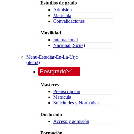
Estudios de grado
Admisión
Matrícula
Convalidaciones
Movilidad
Internacional
Nacional (Sicue)
Menu-Estudiar-En-La-Urjc
(item2)
Postgrado
Másteres
Preinscripción
Matrícula
Solicitudes y Normativa
Doctorado
Acceso y admisión
Formación