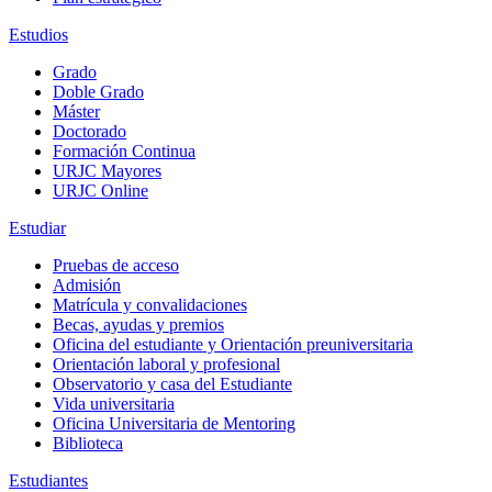
Estudios
Grado
Doble Grado
Máster
Doctorado
Formación Continua
URJC Mayores
URJC Online
Estudiar
Pruebas de acceso
Admisión
Matrícula y convalidaciones
Becas, ayudas y premios
Oficina del estudiante y Orientación preuniversitaria
Orientación laboral y profesional
Observatorio y casa del Estudiante
Vida universitaria
Oficina Universitaria de Mentoring
Biblioteca
Estudiantes