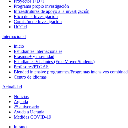
Proyectos I+D+i
Programa propio investigación
Infraestruturas de apoyo a la investigación
Ética de la Investigación
Comisión de Investigación
UCC+i
Internacional
Inicio
Estudiantes internacionales
Erasmus+ y movilidad
Estudiantes Visitantes (Free Mover Students)
Profesores/PTGAS
Blended intensive programmes/Programas intensivos combinad
Centro de idiomas
Actualidad
Noticias
Agenda
25 aniversario
Ayuda a Ucrania
Medidas COVID-19
Intranet