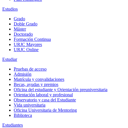
Estudios
Grado
Doble Grado
Máster
Doctorado
Formación Continua
URJC Mayores
URJC Online
Estudiar
Pruebas de acceso
Admisión
Matrícula y convalidaciones
Becas, ayudas y premios
Oficina del estudiante y Orientación preuniversitaria
Orientación laboral y profesional
Observatorio y casa del Estudiante
Vida universitaria
Oficina Universitaria de Mentoring
Biblioteca
Estudiantes