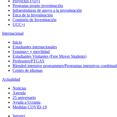
Proyectos I+D+i
Programa propio investigación
Infraestruturas de apoyo a la investigación
Ética de la Investigación
Comisión de Investigación
UCC+i
Internacional
Inicio
Estudiantes internacionales
Erasmus+ y movilidad
Estudiantes Visitantes (Free Mover Students)
Profesores/PTGAS
Blended intensive programmes/Programas intensivos combinad
Centro de idiomas
Actualidad
Noticias
Agenda
25 aniversario
Ayuda a Ucrania
Medidas COVID-19
Intranet