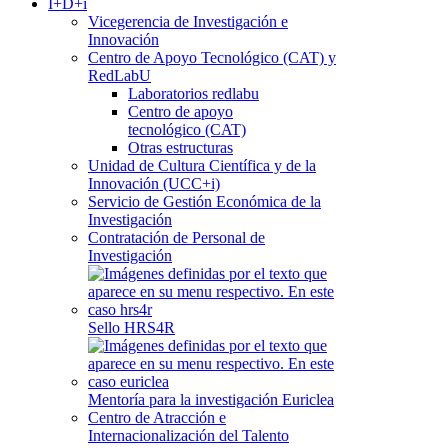
I+D+i
Vicegerencia de Investigación e
Innovación
Centro de Apoyo Tecnológico (CAT) y
RedLabU
Laboratorios redlabu
Centro de apoyo
tecnológico (CAT)
Otras estructuras
Unidad de Cultura Científica y de la
Innovación (UCC+i)
Servicio de Gestión Económica de la
Investigación
Contratación de Personal de
Investigación
Sello HRS4R
Mentoría para la investigación Euriclea
Centro de Atracción e
Internacionalización del Talento