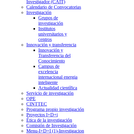
Investigador (CAIT)
Calendario de Convocatorias
Investigación
Grupos de
investigación
Institutos
universitarios y
centros
Innovación y transferencia
Innovación y
Transferencia del
Conocimiento
Campus de
excelencia
internacional energia
inteligente
Actualidad científica
Servicio de investigación
OPE
CINTTEC
Programa propio investigación
Proyectos I+D+i
Ética de la investigación
Comisión de Investigación
Menu-I+D+I (1)-Investigacion