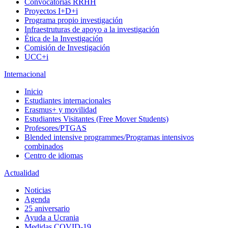
Convocatorias RRHH
Proyectos I+D+i
Programa propio investigación
Infraestruturas de apoyo a la investigación
Ética de la Investigación
Comisión de Investigación
UCC+i
Internacional
Inicio
Estudiantes internacionales
Erasmus+ y movilidad
Estudiantes Visitantes (Free Mover Students)
Profesores/PTGAS
Blended intensive programmes/Programas intensivos
combinados
Centro de idiomas
Actualidad
Noticias
Agenda
25 aniversario
Ayuda a Ucrania
Medidas COVID-19