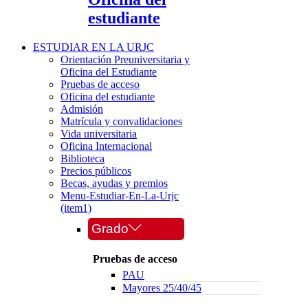
estudiante
ESTUDIAR EN LA URJC
Orientación Preuniversitaria y
Oficina del Estudiante
Pruebas de acceso
Oficina del estudiante
Admisión
Matrícula y convalidaciones
Vida universitaria
Oficina Internacional
Biblioteca
Precios públicos
Becas, ayudas y premios
Menu-Estudiar-En-La-Urjc
(item1)
Grado
Pruebas de acceso
PAU
Mayores 25/40/45