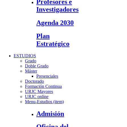
Profesores e
Investigadores
Agenda 2030
Plan
Estratégico
ESTUDIOS
Grado
Doble Grado
Máster
Presenciales
Doctorado
Formación Continua
URJC Mayores
URJC online
Menu-Estudios (item)
Admisión
Oficina del