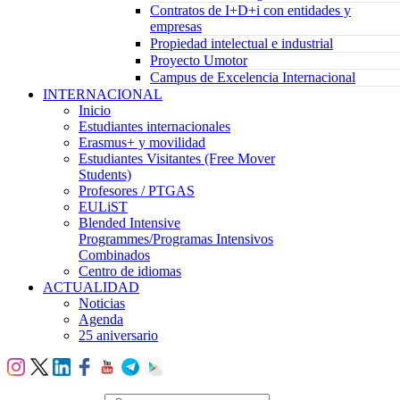
Contratos de I+D+i con entidades y
empresas
Propiedad intelectual e industrial
Proyecto Umotor
Campus de Excelencia Internacional
INTERNACIONAL
Inicio
Estudiantes internacionales
Erasmus+ y movilidad
Estudiantes Visitantes (Free Mover
Students)
Profesores / PTGAS
EULiST
Blended Intensive
Programmes/Programas Intensivos
Combinados
Centro de idiomas
ACTUALIDAD
Noticias
Agenda
25 aniversario