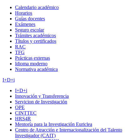
Calendario académico
Horarios
Guías docentes
Exámenes
Seguro escolar
Trámites académicos
Títulos y certificados
RAC
TFG
Prácticas externas
Idioma moderno
Normativa académica
I+D+i
I+D+i
Innovación y Transferencia
Servicion de Investigación
OPE
CINTTEC
HRS4R
Mentoría para la Investigación Euriclea
Centro de Atracción e Internacionalización del Talento
Investigador (CAIT)