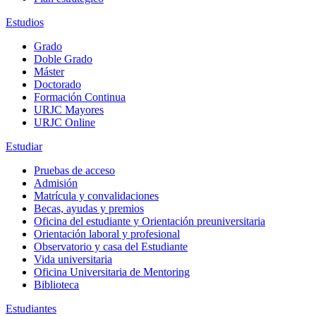
Estudios
Grado
Doble Grado
Máster
Doctorado
Formación Continua
URJC Mayores
URJC Online
Estudiar
Pruebas de acceso
Admisión
Matrícula y convalidaciones
Becas, ayudas y premios
Oficina del estudiante y Orientación preuniversitaria
Orientación laboral y profesional
Observatorio y casa del Estudiante
Vida universitaria
Oficina Universitaria de Mentoring
Biblioteca
Estudiantes