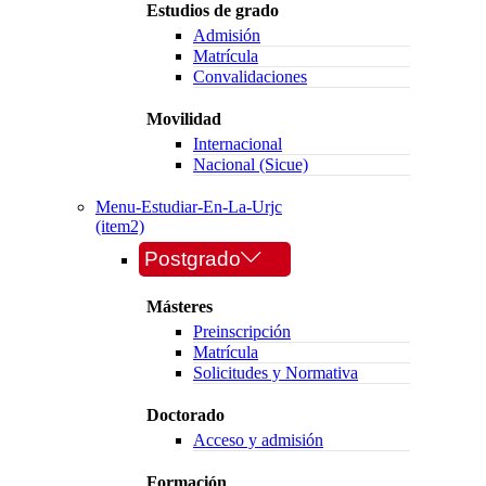
Estudios de grado
Admisión
Matrícula
Convalidaciones
Movilidad
Internacional
Nacional (Sicue)
Menu-Estudiar-En-La-Urjc
(item2)
Postgrado
Másteres
Preinscripción
Matrícula
Solicitudes y Normativa
Doctorado
Acceso y admisión
Formación