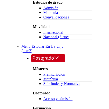
Estudios de grado
Admisión
Matrícula
Convalidaciones
Movilidad
Internacional
Nacional (Sicue)
Menu-Estudiar-En-La-Urjc
(item2)
Postgrado
Másteres
Preinscripción
Matrícula
Solicitudes y Normativa
Doctorado
Acceso y admisión
Formación