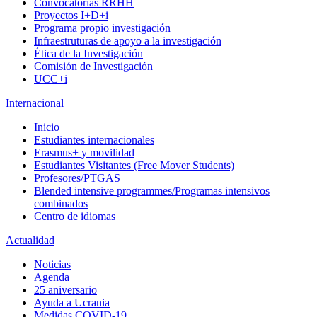
Convocatorias RRHH
Proyectos I+D+i
Programa propio investigación
Infraestruturas de apoyo a la investigación
Ética de la Investigación
Comisión de Investigación
UCC+i
Internacional
Inicio
Estudiantes internacionales
Erasmus+ y movilidad
Estudiantes Visitantes (Free Mover Students)
Profesores/PTGAS
Blended intensive programmes/Programas intensivos
combinados
Centro de idiomas
Actualidad
Noticias
Agenda
25 aniversario
Ayuda a Ucrania
Medidas COVID-19