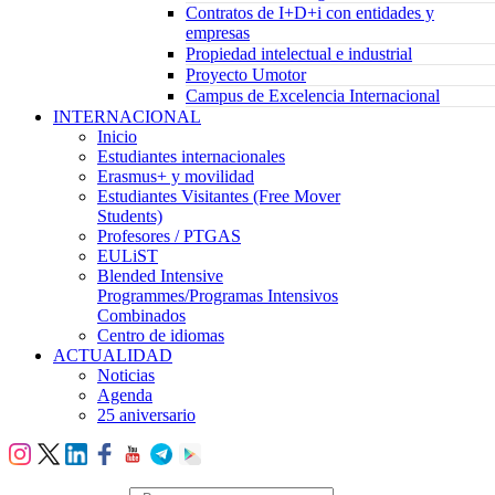
Contratos de I+D+i con entidades y
empresas
Propiedad intelectual e industrial
Proyecto Umotor
Campus de Excelencia Internacional
INTERNACIONAL
Inicio
Estudiantes internacionales
Erasmus+ y movilidad
Estudiantes Visitantes (Free Mover
Students)
Profesores / PTGAS
EULiST
Blended Intensive
Programmes/Programas Intensivos
Combinados
Centro de idiomas
ACTUALIDAD
Noticias
Agenda
25 aniversario