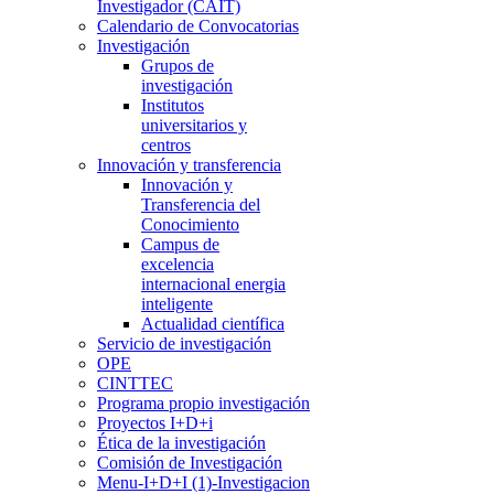
Investigador (CAIT)
Calendario de Convocatorias
Investigación
Grupos de
investigación
Institutos
universitarios y
centros
Innovación y transferencia
Innovación y
Transferencia del
Conocimiento
Campus de
excelencia
internacional energia
inteligente
Actualidad científica
Servicio de investigación
OPE
CINTTEC
Programa propio investigación
Proyectos I+D+i
Ética de la investigación
Comisión de Investigación
Menu-I+D+I (1)-Investigacion