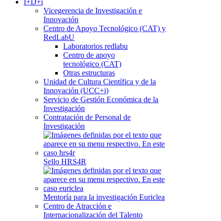
I+D+i
Vicegerencia de Investigación e
Innovación
Centro de Apoyo Tecnológico (CAT) y
RedLabU
Laboratorios redlabu
Centro de apoyo
tecnológico (CAT)
Otras estructuras
Unidad de Cultura Científica y de la
Innovación (UCC+i)
Servicio de Gestión Económica de la
Investigación
Contratación de Personal de
Investigación
Sello HRS4R
Mentoría para la investigación Euriclea
Centro de Atracción e
Internacionalización del Talento