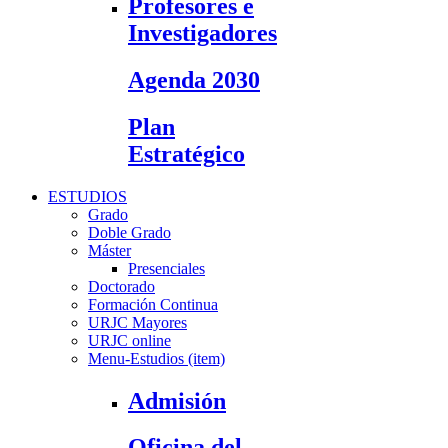
Profesores e
Investigadores
Agenda 2030
Plan
Estratégico
ESTUDIOS
Grado
Doble Grado
Máster
Presenciales
Doctorado
Formación Continua
URJC Mayores
URJC online
Menu-Estudios (item)
Admisión
Oficina del