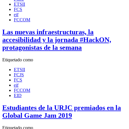
ETSII
FCS
eif
FCCOM
Las nuevas infraestructuras, la
accesibilidad y la jornada #HackON,
protagonistas de la semana
Etiquetado como
ETSII
FCJS
FCS
eif
FCCOM
EID
Estudiantes de la URJC premiados en la
Global Game Jam 2019
Etiquetado como