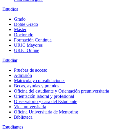
Estudios
Grado
Doble Grado
Máster
Doctorado
Formación Continua
URJC Mayores
URJC Online
Estudiar
Pruebas de acceso
Admisión
Matrícula y convalidaciones
Becas, ayudas y premios
Oficina del estudiante y Orientación preuniversitaria
Orientación laboral y profesional
Observatorio y casa del Estudiante
Vida universitaria
Oficina Universitaria de Mentoring
Biblioteca
Estudiantes