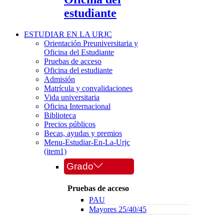
estudiante
ESTUDIAR EN LA URJC
Orientación Preuniversitaria y
Oficina del Estudiante
Pruebas de acceso
Oficina del estudiante
Admisión
Matrícula y convalidaciones
Vida universitaria
Oficina Internacional
Biblioteca
Precios públicos
Becas, ayudas y premios
Menu-Estudiar-En-La-Urjc
(item1)
Grado
Pruebas de acceso
PAU
Mayores 25/40/45