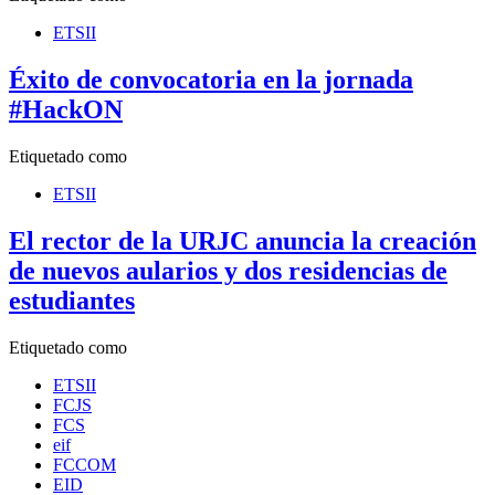
ETSII
Éxito de convocatoria en la jornada
#HackON
Etiquetado como
ETSII
El rector de la URJC anuncia la creación
de nuevos aularios y dos residencias de
estudiantes
Etiquetado como
ETSII
FCJS
FCS
eif
FCCOM
EID