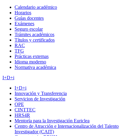
Calendario académico
Horarios
Guías docentes
Exámenes
Seguro escolar
Trámites académicos
Títulos y certificados
RAC
TFG
Prácticas externas
Idioma moderno
Normativa académica
I+D+i
I+D+i
Innovación y Transferencia
Servicion de Investigación
OPE
CINTTEC
HRS4R
Mentoría para la Investigación Euriclea
Centro de Atracción e Internacionalización del Talento
Investigador (CAIT)