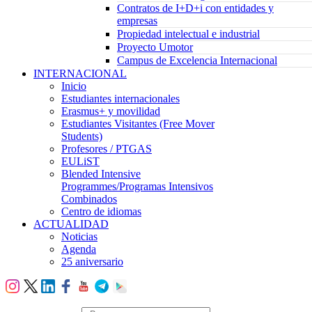
Contratos de I+D+i con entidades y
empresas
Propiedad intelectual e industrial
Proyecto Umotor
Campus de Excelencia Internacional
INTERNACIONAL
Inicio
Estudiantes internacionales
Erasmus+ y movilidad
Estudiantes Visitantes (Free Mover
Students)
Profesores / PTGAS
EULiST
Blended Intensive
Programmes/Programas Intensivos
Combinados
Centro de idiomas
ACTUALIDAD
Noticias
Agenda
25 aniversario