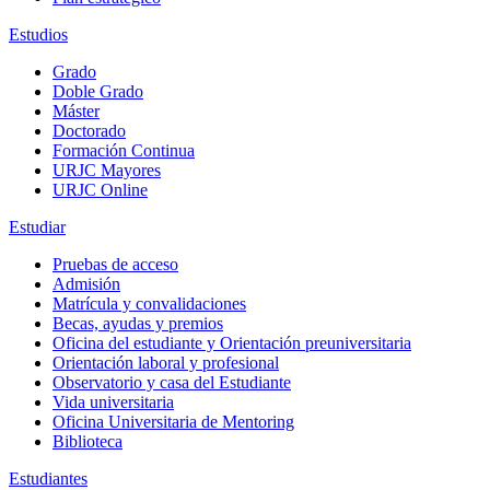
Estudios
Grado
Doble Grado
Máster
Doctorado
Formación Continua
URJC Mayores
URJC Online
Estudiar
Pruebas de acceso
Admisión
Matrícula y convalidaciones
Becas, ayudas y premios
Oficina del estudiante y Orientación preuniversitaria
Orientación laboral y profesional
Observatorio y casa del Estudiante
Vida universitaria
Oficina Universitaria de Mentoring
Biblioteca
Estudiantes