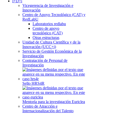
I+D+i
Vicegerencia de Investigación e
Innovación
Centro de Apoyo Tecnológico (CAT) y
RedLabU
Laboratorios redlabu
Centro de apoyo
tecnológico (CAT)
Otras estructuras
Unidad de Cultura Científica y de la
Innovación (UCC+i)
Servicio de Gestión Económica de la
Investigación
Contratación de Personal de
Investigación
Sello HRS4R
Mentoría para la investigación Euriclea
Centro de Atracción e
Internacionalización del Talento