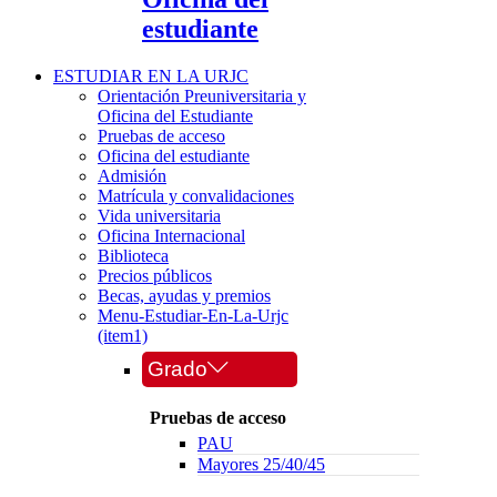
estudiante
ESTUDIAR EN LA URJC
Orientación Preuniversitaria y
Oficina del Estudiante
Pruebas de acceso
Oficina del estudiante
Admisión
Matrícula y convalidaciones
Vida universitaria
Oficina Internacional
Biblioteca
Precios públicos
Becas, ayudas y premios
Menu-Estudiar-En-La-Urjc
(item1)
Grado
Pruebas de acceso
PAU
Mayores 25/40/45