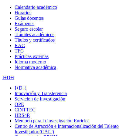
Calendario académico
Horarios
Guías docentes
Exámenes
Seguro escolar
Trámites académicos
Títulos y certificados
RAC
TFG
Prácticas externas
Idioma moderno
Normativa académica
I+D+i
I+D+i
Innovación y Transferencia
Servicion de Investigación
OPE
CINTTEC
HRS4R
Mentoría para la Investigación Euriclea
Centro de Atracción e Internacionalización del Talento
Investigador (CAIT)