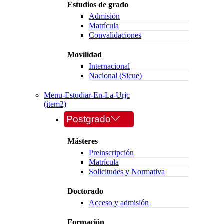
Estudios de grado
Admisión
Matrícula
Convalidaciones
Movilidad
Internacional
Nacional (Sicue)
Menu-Estudiar-En-La-Urjc
(item2)
Postgrado
Másteres
Preinscripción
Matrícula
Solicitudes y Normativa
Doctorado
Acceso y admisión
Formación