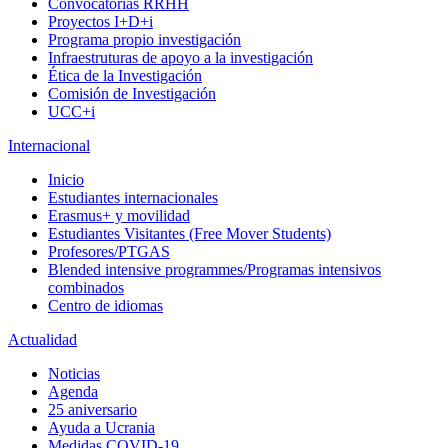
Convocatorias RRHH
Proyectos I+D+i
Programa propio investigación
Infraestruturas de apoyo a la investigación
Ética de la Investigación
Comisión de Investigación
UCC+i
Internacional
Inicio
Estudiantes internacionales
Erasmus+ y movilidad
Estudiantes Visitantes (Free Mover Students)
Profesores/PTGAS
Blended intensive programmes/Programas intensivos
combinados
Centro de idiomas
Actualidad
Noticias
Agenda
25 aniversario
Ayuda a Ucrania
Medidas COVID-19