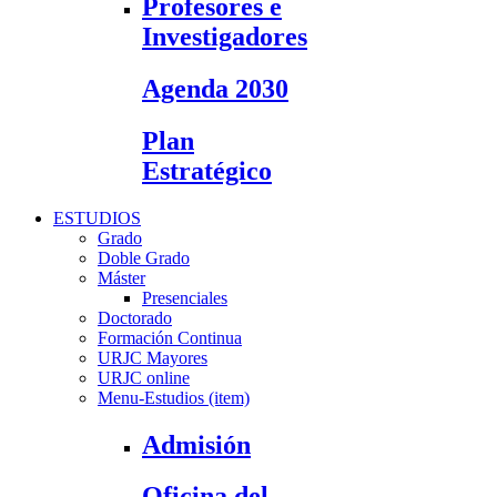
Profesores e
Investigadores
Agenda 2030
Plan
Estratégico
ESTUDIOS
Grado
Doble Grado
Máster
Presenciales
Doctorado
Formación Continua
URJC Mayores
URJC online
Menu-Estudios (item)
Admisión
Oficina del