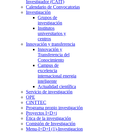
Investigador (CAIT)
Calendario de Convocatorias
Investigación
Grupos de
investigación
Institutos
universitarios y
centros
Innovación y transferencia
Innovación y
Transferencia del
Conocimiento
Campus de
excelencia
internacional energia
inteligente
Actualidad científica
Servicio de investigación
OPE
CINTTEC
Programa propio investigación
Proyectos I+D+i
Ética de la investigación
Comisión de Investigación
Menu-I+D+I (1)-Investigacion