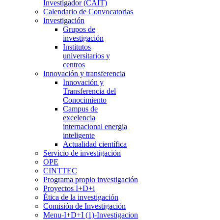
Investigador (CAIT)
Calendario de Convocatorias
Investigación
Grupos de
investigación
Institutos
universitarios y
centros
Innovación y transferencia
Innovación y
Transferencia del
Conocimiento
Campus de
excelencia
internacional energia
inteligente
Actualidad científica
Servicio de investigación
OPE
CINTTEC
Programa propio investigación
Proyectos I+D+i
Ética de la investigación
Comisión de Investigación
Menu-I+D+I (1)-Investigacion