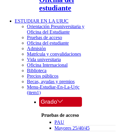
estudiante
ESTUDIAR EN LA URJC
Orientación Preuniversitaria y
Oficina del Estudiante
Pruebas de acceso
Oficina del estudiante
Admisión
Matrícula y convalidaciones
Vida universitaria
Oficina Internacional
Biblioteca
Precios públicos
Becas, ayudas y premios
Menu-Estudiar-En-La-Urjc
(item1)
Grado
Pruebas de acceso
PAU
Mayores 25/40/45