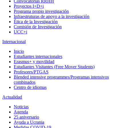
Convocatorias RRHH
Proyectos I+D+i
Programa propio investigación
Infraestruturas de apoyo a la investigación
Ética de la Investigación
Comisión de Investigación
UCC+i
Internacional
Inicio
Estudiantes internacionales
Erasmus+ y movilidad
Estudiantes Visitantes (Free Mover Students)
Profesores/PTGAS
Blended intensive programmes/Programas intensivos
combinados
Centro de idiomas
Actualidad
Noticias
Agenda
25 aniversario
Ayuda a Ucrania
Medidas COVID-19