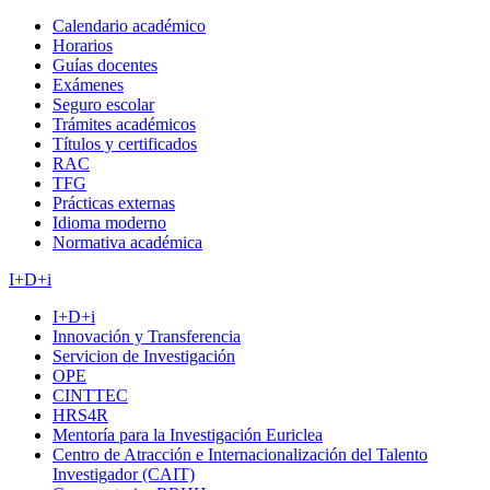
Calendario académico
Horarios
Guías docentes
Exámenes
Seguro escolar
Trámites académicos
Títulos y certificados
RAC
TFG
Prácticas externas
Idioma moderno
Normativa académica
I+D+i
I+D+i
Innovación y Transferencia
Servicion de Investigación
OPE
CINTTEC
HRS4R
Mentoría para la Investigación Euriclea
Centro de Atracción e Internacionalización del Talento
Investigador (CAIT)