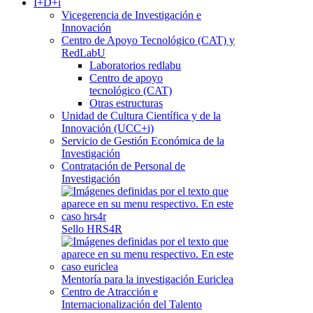
I+D+i
Vicegerencia de Investigación e
Innovación
Centro de Apoyo Tecnológico (CAT) y
RedLabU
Laboratorios redlabu
Centro de apoyo
tecnológico (CAT)
Otras estructuras
Unidad de Cultura Científica y de la
Innovación (UCC+i)
Servicio de Gestión Económica de la
Investigación
Contratación de Personal de
Investigación
Sello HRS4R
Mentoría para la investigación Euriclea
Centro de Atracción e
Internacionalización del Talento