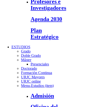
Profesores e
Investigadores
Agenda 2030
Plan
Estratégico
ESTUDIOS
Grado
Doble Grado
Máster
Presenciales
Doctorado
Formación Continua
URJC Mayores
URJC online
Menu-Estudios (item)
Admisión
Oficina del