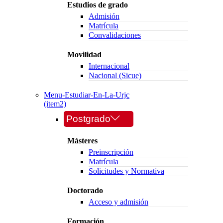
Estudios de grado
Admisión
Matrícula
Convalidaciones
Movilidad
Internacional
Nacional (Sicue)
Menu-Estudiar-En-La-Urjc
(item2)
Postgrado
Másteres
Preinscripción
Matrícula
Solicitudes y Normativa
Doctorado
Acceso y admisión
Formación