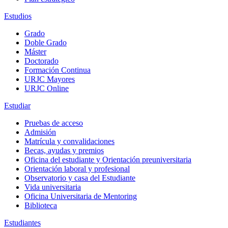
Estudios
Grado
Doble Grado
Máster
Doctorado
Formación Continua
URJC Mayores
URJC Online
Estudiar
Pruebas de acceso
Admisión
Matrícula y convalidaciones
Becas, ayudas y premios
Oficina del estudiante y Orientación preuniversitaria
Orientación laboral y profesional
Observatorio y casa del Estudiante
Vida universitaria
Oficina Universitaria de Mentoring
Biblioteca
Estudiantes