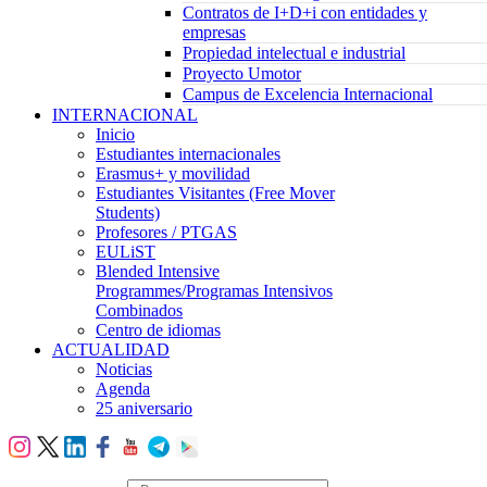
Contratos de I+D+i con entidades y
empresas
Propiedad intelectual e industrial
Proyecto Umotor
Campus de Excelencia Internacional
INTERNACIONAL
Inicio
Estudiantes internacionales
Erasmus+ y movilidad
Estudiantes Visitantes (Free Mover
Students)
Profesores / PTGAS
EULiST
Blended Intensive
Programmes/Programas Intensivos
Combinados
Centro de idiomas
ACTUALIDAD
Noticias
Agenda
25 aniversario