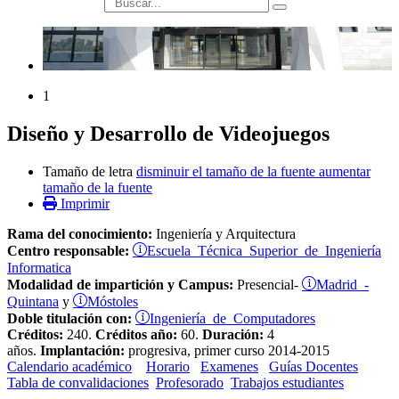
búsqueda
1
Diseño y Desarrollo de Videojuegos
Tamaño de letra
disminuir el tamaño de la fuente
aumentar
tamaño de la fuente
Imprimir
Rama del conocimiento:
Ingeniería y Arquitectura
Escuela Técnica Superior de Ingeniería
Centro responsable:
Informatica
Madrid -
Modalidad de impartición y Campus:
Presencial-
Quintana
Móstoles
y
Ingeniería de Computadores
Doble titulación con:
Créditos:
240.
Créditos año:
60.
Duración:
4
años.
Implantación:
progresiva, primer curso 2014-2015
Calendario académico
Horario
Examenes
Guías Docentes
Tabla de convalidaciones
Profesorado
Trabajos estudiantes