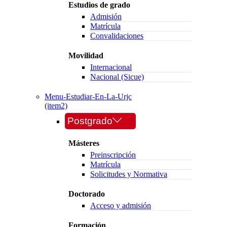
Estudios de grado
Admisión
Matrícula
Convalidaciones
Movilidad
Internacional
Nacional (Sicue)
Menu-Estudiar-En-La-Urjc
(item2)
Postgrado
Másteres
Preinscripción
Matrícula
Solicitudes y Normativa
Doctorado
Acceso y admisión
Formación