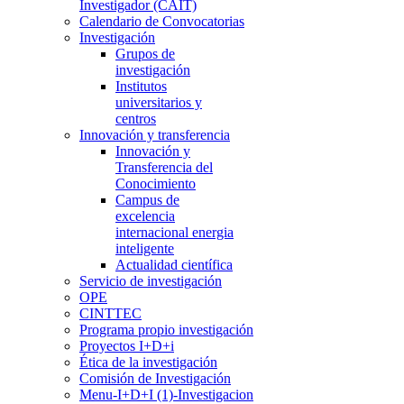
Investigador (CAIT)
Calendario de Convocatorias
Investigación
Grupos de
investigación
Institutos
universitarios y
centros
Innovación y transferencia
Innovación y
Transferencia del
Conocimiento
Campus de
excelencia
internacional energia
inteligente
Actualidad científica
Servicio de investigación
OPE
CINTTEC
Programa propio investigación
Proyectos I+D+i
Ética de la investigación
Comisión de Investigación
Menu-I+D+I (1)-Investigacion