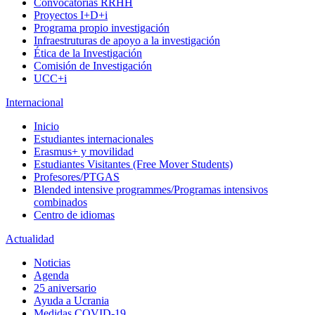
Convocatorias RRHH
Proyectos I+D+i
Programa propio investigación
Infraestruturas de apoyo a la investigación
Ética de la Investigación
Comisión de Investigación
UCC+i
Internacional
Inicio
Estudiantes internacionales
Erasmus+ y movilidad
Estudiantes Visitantes (Free Mover Students)
Profesores/PTGAS
Blended intensive programmes/Programas intensivos
combinados
Centro de idiomas
Actualidad
Noticias
Agenda
25 aniversario
Ayuda a Ucrania
Medidas COVID-19