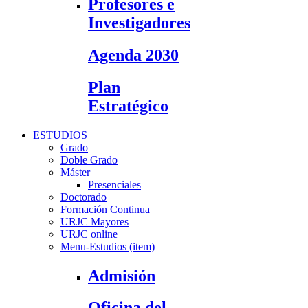
Profesores e
Investigadores
Agenda 2030
Plan
Estratégico
ESTUDIOS
Grado
Doble Grado
Máster
Presenciales
Doctorado
Formación Continua
URJC Mayores
URJC online
Menu-Estudios (item)
Admisión
Oficina del