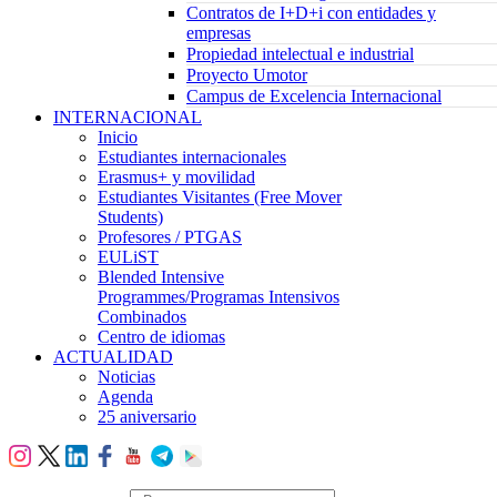
Contratos de I+D+i con entidades y
empresas
Propiedad intelectual e industrial
Proyecto Umotor
Campus de Excelencia Internacional
INTERNACIONAL
Inicio
Estudiantes internacionales
Erasmus+ y movilidad
Estudiantes Visitantes (Free Mover
Students)
Profesores / PTGAS
EULiST
Blended Intensive
Programmes/Programas Intensivos
Combinados
Centro de idiomas
ACTUALIDAD
Noticias
Agenda
25 aniversario