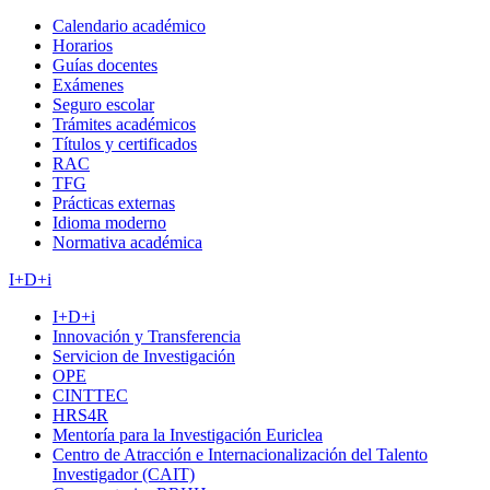
Calendario académico
Horarios
Guías docentes
Exámenes
Seguro escolar
Trámites académicos
Títulos y certificados
RAC
TFG
Prácticas externas
Idioma moderno
Normativa académica
I+D+i
I+D+i
Innovación y Transferencia
Servicion de Investigación
OPE
CINTTEC
HRS4R
Mentoría para la Investigación Euriclea
Centro de Atracción e Internacionalización del Talento
Investigador (CAIT)