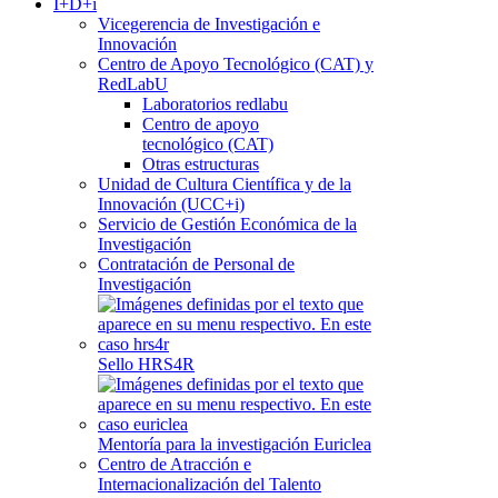
I+D+i
Vicegerencia de Investigación e
Innovación
Centro de Apoyo Tecnológico (CAT) y
RedLabU
Laboratorios redlabu
Centro de apoyo
tecnológico (CAT)
Otras estructuras
Unidad de Cultura Científica y de la
Innovación (UCC+i)
Servicio de Gestión Económica de la
Investigación
Contratación de Personal de
Investigación
Sello HRS4R
Mentoría para la investigación Euriclea
Centro de Atracción e
Internacionalización del Talento