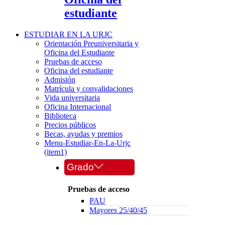
estudiante
ESTUDIAR EN LA URJC
Orientación Preuniversitaria y
Oficina del Estudiante
Pruebas de acceso
Oficina del estudiante
Admisión
Matrícula y convalidaciones
Vida universitaria
Oficina Internacional
Biblioteca
Precios públicos
Becas, ayudas y premios
Menu-Estudiar-En-La-Urjc
(item1)
Grado
Pruebas de acceso
PAU
Mayores 25/40/45