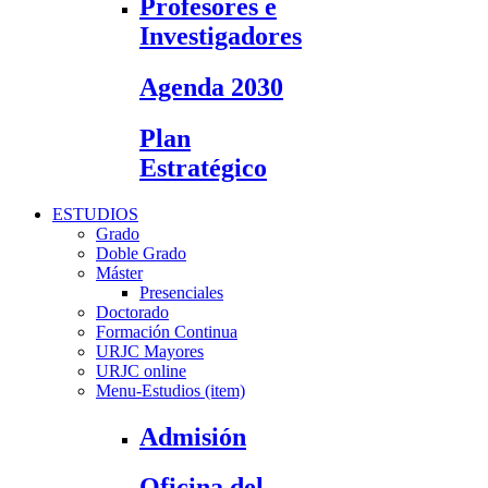
Profesores e
Investigadores
Agenda 2030
Plan
Estratégico
ESTUDIOS
Grado
Doble Grado
Máster
Presenciales
Doctorado
Formación Continua
URJC Mayores
URJC online
Menu-Estudios (item)
Admisión
Oficina del