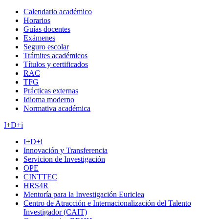
Calendario académico
Horarios
Guías docentes
Exámenes
Seguro escolar
Trámites académicos
Títulos y certificados
RAC
TFG
Prácticas externas
Idioma moderno
Normativa académica
I+D+i
I+D+i
Innovación y Transferencia
Servicion de Investigación
OPE
CINTTEC
HRS4R
Mentoría para la Investigación Euriclea
Centro de Atracción e Internacionalización del Talento
Investigador (CAIT)