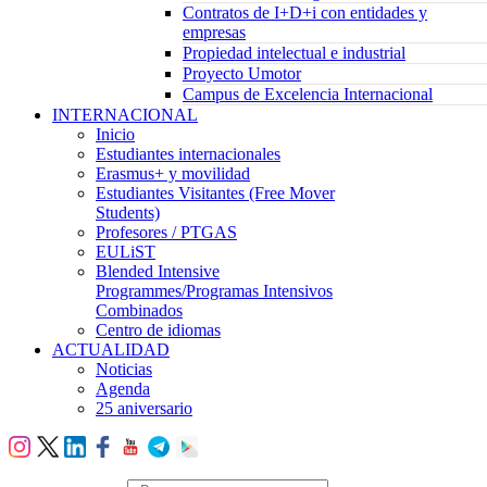
Contratos de I+D+i con entidades y
empresas
Propiedad intelectual e industrial
Proyecto Umotor
Campus de Excelencia Internacional
INTERNACIONAL
Inicio
Estudiantes internacionales
Erasmus+ y movilidad
Estudiantes Visitantes (Free Mover
Students)
Profesores / PTGAS
EULiST
Blended Intensive
Programmes/Programas Intensivos
Combinados
Centro de idiomas
ACTUALIDAD
Noticias
Agenda
25 aniversario