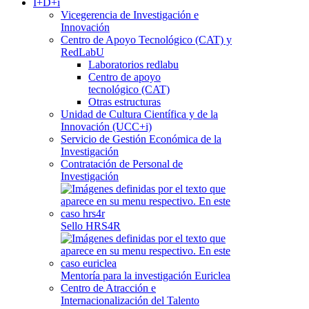
I+D+i
Vicegerencia de Investigación e
Innovación
Centro de Apoyo Tecnológico (CAT) y
RedLabU
Laboratorios redlabu
Centro de apoyo
tecnológico (CAT)
Otras estructuras
Unidad de Cultura Científica y de la
Innovación (UCC+i)
Servicio de Gestión Económica de la
Investigación
Contratación de Personal de
Investigación
Sello HRS4R
Mentoría para la investigación Euriclea
Centro de Atracción e
Internacionalización del Talento