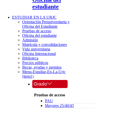
estudiante
ESTUDIAR EN LA URJC
Orientación Preuniversitaria y
Oficina del Estudiante
Pruebas de acceso
Oficina del estudiante
Admisión
Matrícula y convalidaciones
Vida universitaria
Oficina Internacional
Biblioteca
Precios públicos
Becas, ayudas y premios
Menu-Estudiar-En-La-Urjc
(item1)
Grado
Pruebas de acceso
PAU
Mayores 25/40/45