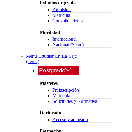
Estudios de grado
Admisión
Matrícula
Convalidaciones
Movilidad
Internacional
Nacional (Sicue)
Menu-Estudiar-En-La-Urjc
(item2)
Postgrado
Másteres
Preinscripción
Matrícula
Solicitudes y Normativa
Doctorado
Acceso y admisión
Formación