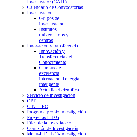
Investigador (CAIT)
Calendario de Convocatorias
Investigación
Grupos de
investigación
Institutos
universitarios y
centros
Innovación y transferencia
Innovación y
Transferencia del
Conocimiento
Campus de
excelencia
internacional energia
inteligente
Actualidad científica
Servicio de investigación
OPE
CINTTEC
Programa propio investigación
Proyectos I+D+i
Ética de la investigación
Comisión de Investigación
Menu-I+D+I (1)-Investigacion