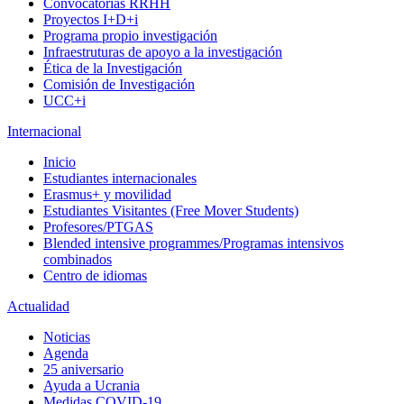
Convocatorias RRHH
Proyectos I+D+i
Programa propio investigación
Infraestruturas de apoyo a la investigación
Ética de la Investigación
Comisión de Investigación
UCC+i
Internacional
Inicio
Estudiantes internacionales
Erasmus+ y movilidad
Estudiantes Visitantes (Free Mover Students)
Profesores/PTGAS
Blended intensive programmes/Programas intensivos
combinados
Centro de idiomas
Actualidad
Noticias
Agenda
25 aniversario
Ayuda a Ucrania
Medidas COVID-19