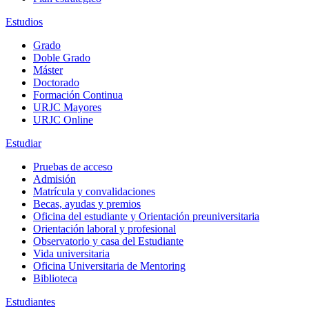
Estudios
Grado
Doble Grado
Máster
Doctorado
Formación Continua
URJC Mayores
URJC Online
Estudiar
Pruebas de acceso
Admisión
Matrícula y convalidaciones
Becas, ayudas y premios
Oficina del estudiante y Orientación preuniversitaria
Orientación laboral y profesional
Observatorio y casa del Estudiante
Vida universitaria
Oficina Universitaria de Mentoring
Biblioteca
Estudiantes