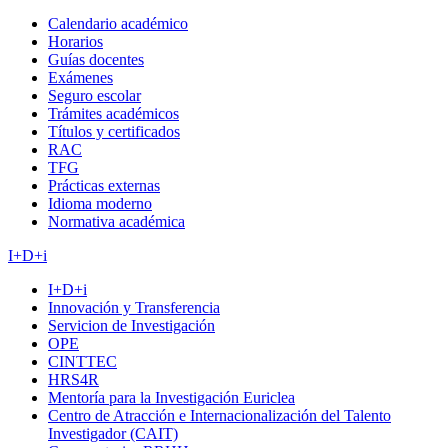
Calendario académico
Horarios
Guías docentes
Exámenes
Seguro escolar
Trámites académicos
Títulos y certificados
RAC
TFG
Prácticas externas
Idioma moderno
Normativa académica
I+D+i
I+D+i
Innovación y Transferencia
Servicion de Investigación
OPE
CINTTEC
HRS4R
Mentoría para la Investigación Euriclea
Centro de Atracción e Internacionalización del Talento
Investigador (CAIT)