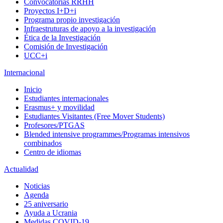
Convocatorias RRHH
Proyectos I+D+i
Programa propio investigación
Infraestruturas de apoyo a la investigación
Ética de la Investigación
Comisión de Investigación
UCC+i
Internacional
Inicio
Estudiantes internacionales
Erasmus+ y movilidad
Estudiantes Visitantes (Free Mover Students)
Profesores/PTGAS
Blended intensive programmes/Programas intensivos
combinados
Centro de idiomas
Actualidad
Noticias
Agenda
25 aniversario
Ayuda a Ucrania
Medidas COVID-19