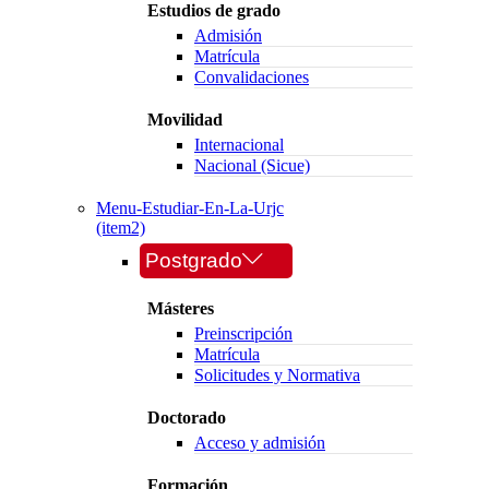
Estudios de grado
Admisión
Matrícula
Convalidaciones
Movilidad
Internacional
Nacional (Sicue)
Menu-Estudiar-En-La-Urjc
(item2)
Postgrado
Másteres
Preinscripción
Matrícula
Solicitudes y Normativa
Doctorado
Acceso y admisión
Formación