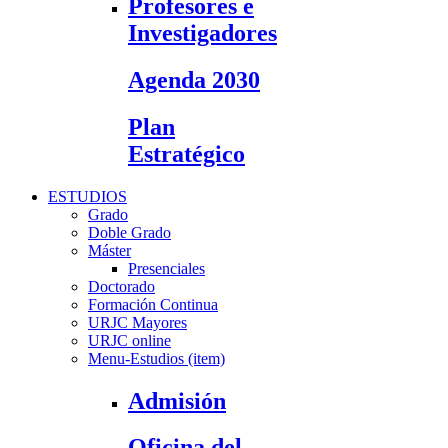
Profesores e
Investigadores
Agenda 2030
Plan
Estratégico
ESTUDIOS
Grado
Doble Grado
Máster
Presenciales
Doctorado
Formación Continua
URJC Mayores
URJC online
Menu-Estudios (item)
Admisión
Oficina del