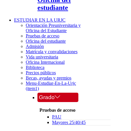
estudiante
ESTUDIAR EN LA URJC
Orientación Preuniversitaria y
Oficina del Estudiante
Pruebas de acceso
Oficina del estudiante
Admisión
Matrícula y convalidaciones
Vida universitaria
Oficina Internacional
Biblioteca
Precios públicos
Becas, ayudas y premios
Menu-Estudiar-En-La-Urjc
(item1)
Grado
Pruebas de acceso
PAU
Mayores 25/40/45