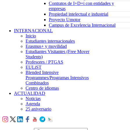
Contratos de I+D+i con entidades y
empresas
Propiedad intelectual e industrial
Proyecto Umotor
Campus de Excelencia Internacional
INTERNACIONAL
Inicio
Estudiantes internacionales
Erasmus+ y movilidad
Estudiantes Visitantes (Free Mover
Students)
Profesores / PTGAS
EULiST
Blended Intensive
Programmes/Programas Intensivos
Combinados
Centro de idiomas
ACTUALIDAD
Noticias
Agenda
25 aniversario