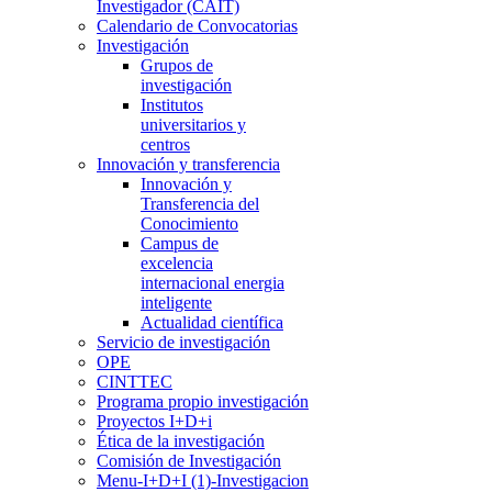
Investigador (CAIT)
Calendario de Convocatorias
Investigación
Grupos de
investigación
Institutos
universitarios y
centros
Innovación y transferencia
Innovación y
Transferencia del
Conocimiento
Campus de
excelencia
internacional energia
inteligente
Actualidad científica
Servicio de investigación
OPE
CINTTEC
Programa propio investigación
Proyectos I+D+i
Ética de la investigación
Comisión de Investigación
Menu-I+D+I (1)-Investigacion