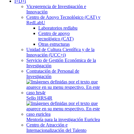
I+D+i
Vicegerencia de Investigación e
Innovación
Centro de Apoyo Tecnológico (CAT) y
RedLabU
Laboratorios redlabu
Centro de apoyo
tecnológico (CAT)
Otras estructuras
Unidad de Cultura Científica y de la
Innovación (UCC+i)
Servicio de Gestión Económica de la
Investigación
Contratación de Personal de
Investigación
Sello HRS4R
Mentoría para la investigación Euriclea
Centro de Atracción e
Internacionalización del Talento